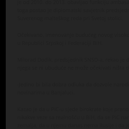
je od 2010. do 2013. obavljao funkciju ambas
toga postao je diplomatski savjetnik predsjed
Suverenog malteškog reda pri Svetoj stolici.
Očekivano, imenovanje budućeg novog visokog 
u Republici Srpskoj i Federaciji BiH.
Milorad Dodik, predsjednik SNSD-a, rekao je 
njega se ni ubuduće ne može očekivati ništa 
-Jedino bi bila dobra odluka da dozvole narod
novinarima u Banjaluci.
Kazao je da u PIC-u sjede birokrate koje pren
nikakve veze sa realnošću u BiH, da se PIC nam
zemalja, da u njemu danas nema Rusije i da j