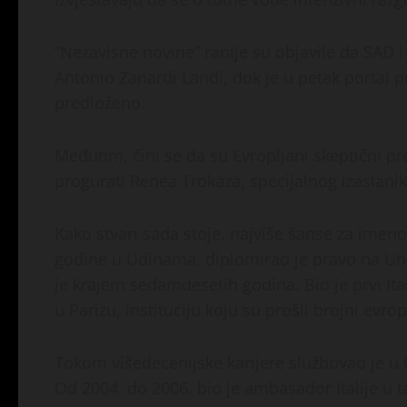
“Nezavisne novine” ranije su objavile da SAD i 
Antonio Zanardi Landi, dok je u petak portal p
predloženo.
Međutim, čini se da su Evropljani skeptični p
progurati Renea Trokaza, specijalnog izaslani
Kako stvari sada stoje, najviše šanse za imen
godine u Udinama, diplomirao je pravo na Uni
je krajem sedamdesetih godina. Bio je prvi Ita
u Parizu, instituciju koju su prošli brojni evro
Tokom višedecenijske karijere službovao je u O
Od 2004. do 2006. bio je ambasador Italije u t