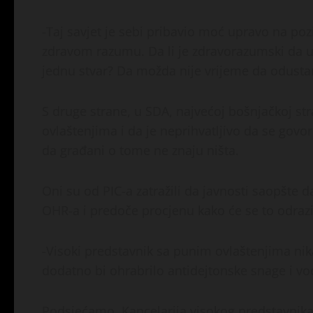
-Taj savjet je sebi pribavio moć upravo na poz
zdravom razumu. Da li je zdravorazumski da u
jednu stvar? Da možda nije vrijeme da odustan
S druge strane, u SDA, najvećoj bošnjačkoj st
ovlaštenjima i da je neprihvatljivo da se govo
da građani o tome ne znaju ništa.
Oni su od PIC-a zatražili da javnosti saopšte d
OHR-a i predoče procjenu kako će se to odrazit
-Visoki predstavnik sa punim ovlaštenjima nika
dodatno bi ohrabrilo antidejtonske snage i vodi
Podsjećamo, Kancelarija visokog predstavnika 