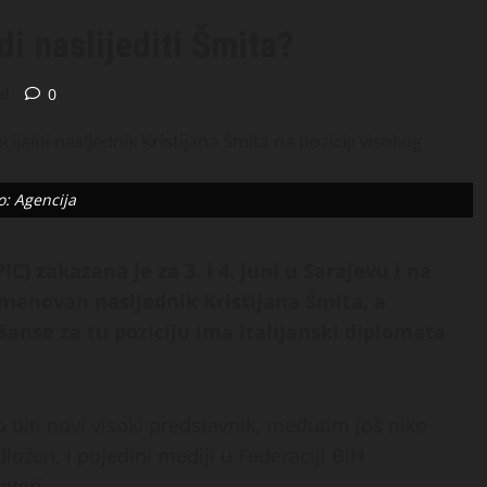
di naslijediti Šmita?
ad
0
o: Agencija
C) zakazana je za 3. i 4. juni u Sarajevu i na
imenovan nasljednik Kristijana Šmita, a
anse za tu poziciju ima italijanski diplomata
 biti novi visoki predstavnik, međutim još niko
ožen, i pojedini mediji u Federaciji BiH
ovori.