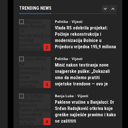
prvih 20 primjeraka iz
TRENDING NEWS
“Kosmosa”
1
August 1, 2026
0
Politika
Vijesti
Vlada RS odobrila projekat:
Počinje rekonstrukcija i
modernizacija Bolnice u
Prijedoru vrijedna 195,9 miliona
2
KM
Politika
Vijesti
August 1, 2026
0
Minić nakon testiranja nove
snajperske puške: „Dokazali
smo da možemo pratiti
svjetske trendove — ovo je
3
naših ruku djelo“
Banja Luka
Vijesti
July 31, 2026
0
Paklene vrućine u Banjaluci: Dr
Srđan Radojković otkriva koje
greške najčešće pravimo i kako
se zaštititi
4