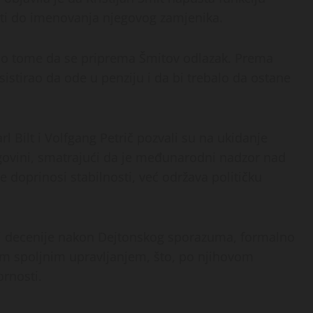
tati do imenovanja njegovog zamjenika.
” o tome da se priprema Šmitov odlazak. Prema
sistirao da ode u penziju i da bi trebalo da ostane
rl Bilt i Volfgang Petrič pozvali su na ukidanje
egovini, smatrajući da je međunarodni nadzor nad
e doprinosi stabilnosti, već održava političku
tri decenije nakon Dejtonskog sporazuma, formalno
nim spoljnim upravljanjem, što, po njihovom
ornosti.