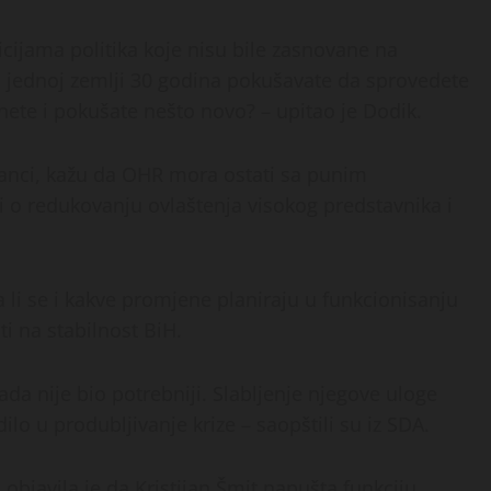
icijama politika koje nisu bile zasnovane na
 jednoj zemlji 30 godina pokušavate da sprovedete
ete i pokušate nešto novo? – upitao je Dodik.
ranci, kažu da OHR mora ostati sa punim
ri o redukovanju ovlaštenja visokog predstavnika i
a li se i kakve promjene planiraju u funkcionisanju
i na stabilnost BiH.
da nije bio potrebniji. Slabljenje njegove uloge
lo u produbljivanje krize – saopštili su iz SDA.
objavila je da Kristijan Šmit napušta funkciju