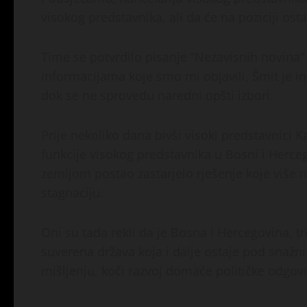
visokog predstavnika, ali da će na poziciji os
Time se potvrdilo pisanje “Nezavisnih novina
informacijama koje smo mi objavili, Šmit je in
dok se ne sprovedu naredni opšti izbori.
Prije nekoliko dana bivši visoki predstavnici Ka
funkcije visokog predstavnika u Bosni i Herc
zemljom postao zastarjelo rješenje koje više n
stagnaciju.
Oni su tada rekli da je Bosna i Hercegovina, 
suverena država koja i dalje ostaje pod snaž
mišljenju, koči razvoj domaće političke odgov