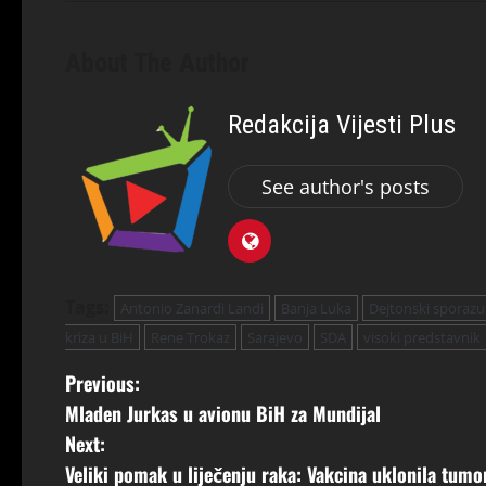
About The Author
Redakcija Vijesti Plus
See author's posts
Tags:
Antonio Zanardi Landi
Banja Luka
Dejtonski sporaz
kriza u BiH
Rene Trokaz
Sarajevo
SDA
visoki predstavnik
Previous:
Mladen Jurkas u avionu BiH za Mundijal
Next:
Veliki pomak u liječenju raka: Vakcina uklonila tumo