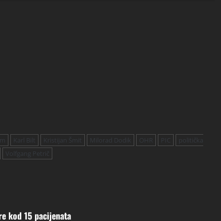
um
Karl Bilt
Kristijan Šmit
Milorad Dodik
OHR
PIC
politička
Volfgang Petrič
re kod 15 pacijenata