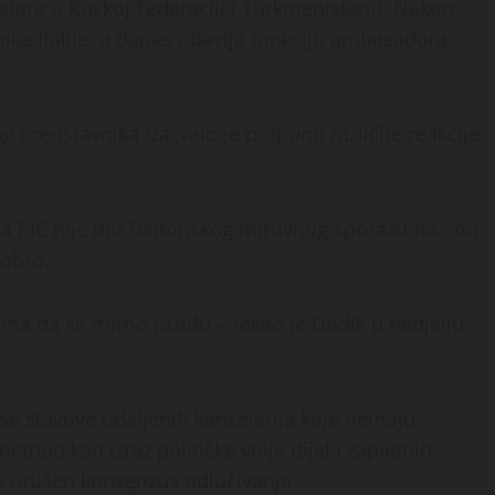
adora u Ruskoj Federaciji i Turkmenistanu. Nakon
nika Italije, a danas obavlja funkciju ambasadora
predstavnika izazvalo je potpuno različite reakcije
da PIC nije dio Dejtonskog mirovnog sporazuma i od
dobro.
ima da se mirno raziđu – rekao je Dodik u nedjelju
ose stavove udaljenih kancelarija koje nemaju
etnuo kao izraz političke volje dijela zapadnih
e urušen konsenzus odlučivanja.