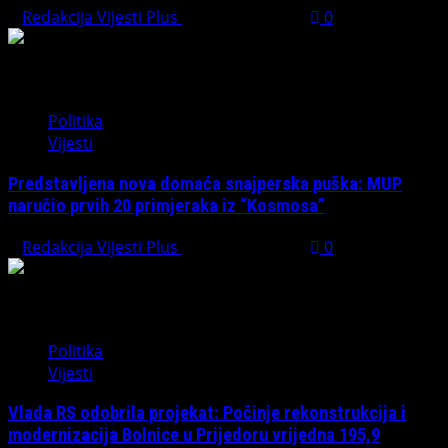
Redakcija Vijesti Plus
August 7, 2026
0
Politika
Vijesti
Predstavljena nova domaća snajperska puška: MUP
naručio prvih 20 primjeraka iz “Kosmosa”
Redakcija Vijesti Plus
August 1, 2026
0
Politika
Vijesti
Vlada RS odobrila projekat: Počinje rekonstrukcija i
modernizacija Bolnice u Prijedoru vrijedna 195,9