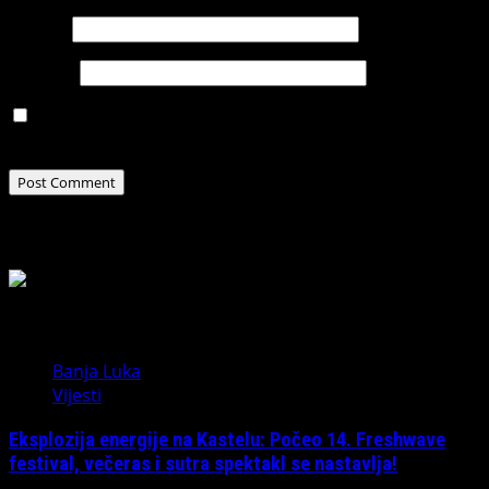
Email
*
Website
Save my name, email, and website in this browser for
the next time I comment.
Related Stories
Banja Luka
Vijesti
Eksplozija energije na Kastelu: Počeo 14. Freshwave
festival, večeras i sutra spektakl se nastavlja!