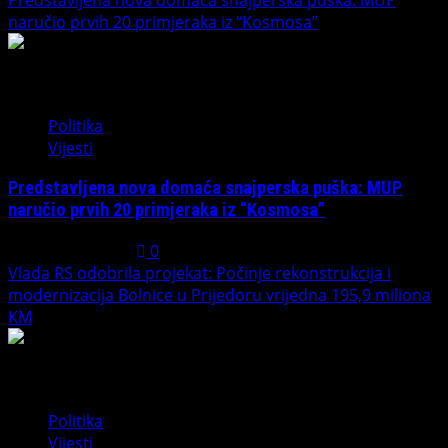
naručio prvih 20 primjeraka iz “Kosmosa”
2
Politika
Vijesti
Predstavljena nova domaća snajperska puška: MUP
naručio prvih 20 primjeraka iz “Kosmosa”
August 1, 2026
0
Vlada RS odobrila projekat: Počinje rekonstrukcija i
modernizacija Bolnice u Prijedoru vrijedna 195,9 miliona
KM
3
Politika
Vijesti