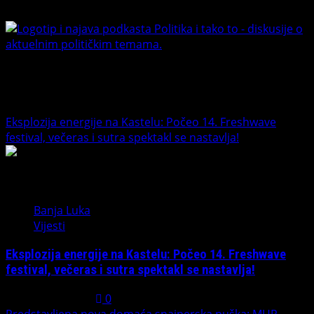
Youtube
Banet Politika i tako to
Trending News
Eksplozija energije na Kastelu: Počeo 14. Freshwave
festival, večeras i sutra spektakl se nastavlja!
1
Banja Luka
Vijesti
Eksplozija energije na Kastelu: Počeo 14. Freshwave
festival, večeras i sutra spektakl se nastavlja!
August 7, 2026
0
Predstavljena nova domaća snajperska puška: MUP