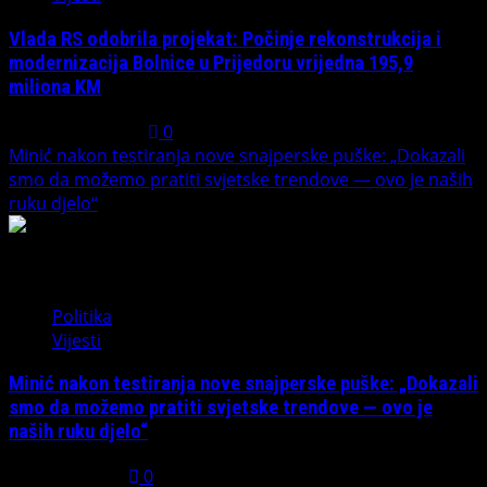
Vlada RS odobrila projekat: Počinje rekonstrukcija i
modernizacija Bolnice u Prijedoru vrijedna 195,9
miliona KM
August 1, 2026
0
Minić nakon testiranja nove snajperske puške: „Dokazali
smo da možemo pratiti svjetske trendove — ovo je naših
ruku djelo“
4
Politika
Vijesti
Minić nakon testiranja nove snajperske puške: „Dokazali
smo da možemo pratiti svjetske trendove — ovo je
naših ruku djelo“
July 31, 2026
0