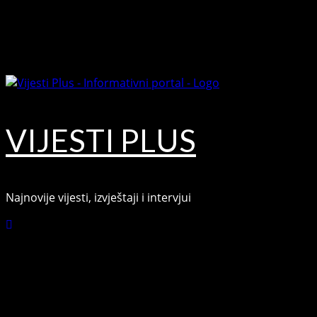
Skip
August 8, 2026
to
Facebook
content
Youtube
VIJESTI PLUS
Najnovije vijesti, izvještaji i intervjui
Connect with Us
Facebook
Youtube