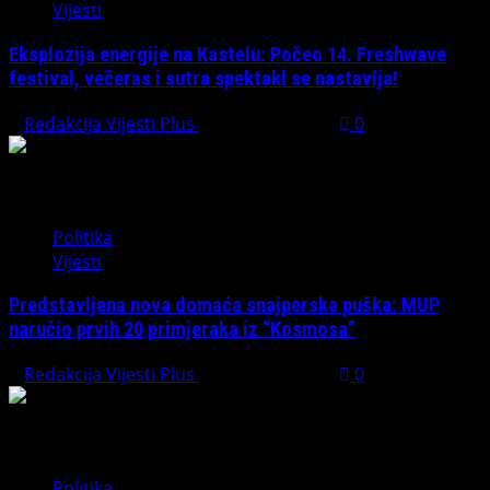
Vijesti
Eksplozija energije na Kastelu: Počeo 14. Freshwave
festival, večeras i sutra spektakl se nastavlja!
Redakcija Vijesti Plus
August 7, 2026
0
Politika
Vijesti
Predstavljena nova domaća snajperska puška: MUP
naručio prvih 20 primjeraka iz “Kosmosa”
Redakcija Vijesti Plus
August 1, 2026
0
Politika