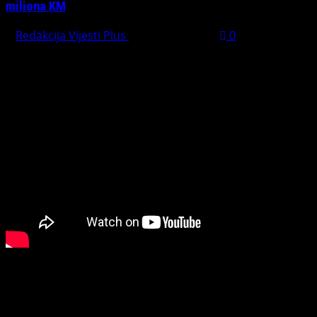
miliona KM
Redakcija Vijesti Plus
August 1, 2026
0
PREPORUČUJEMO
Connect with Us
Facebook