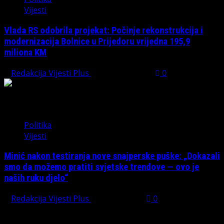
Vijesti
Vlada RS odobrila projekat: Počinje rekonstrukcija i
modernizacija Bolnice u Prijedoru vrijedna 195,9
miliona KM
Redakcija Vijesti Plus
August 1, 2026
0
Politika
Vijesti
Minić nakon testiranja nove snajperske puške: „Dokazali
smo da možemo pratiti svjetske trendove — ovo je
naših ruku djelo“
Redakcija Vijesti Plus
July 31, 2026
0
Preporučujemo pogledaj te