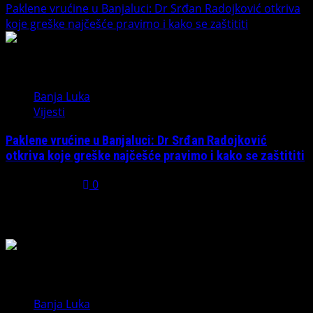
Paklene vrućine u Banjaluci: Dr Srđan Radojković otkriva
koje greške najčešće pravimo i kako se zaštititi
5
Banja Luka
Vijesti
Paklene vrućine u Banjaluci: Dr Srđan Radojković
otkriva koje greške najčešće pravimo i kako se zaštititi
July 31, 2026
0
Možda ste propustili
Banja Luka