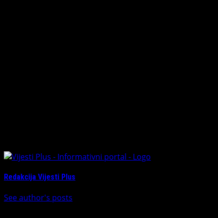
smo i zaokružili v“Koćićeve dane“ sa nečim što
najdirektnije potiče od Petra Kočića – kazao je Pevulja.
Podsjećamo, program obilježavanja „Kočićevi dana“ biće
nastavljen i u večernjim časovima.
Tako će od 18.00 časova u Kući Milanovića biti održana
tribina „Njegoš i Kočić“, u kojoj će učestvovati sveštenik
Gojko Perović i profesor Duško Pevulja.
Od 20.00 časova na tvrđavi Kastel biće održano veče
stend-ap komedije – Neša Bridžis na ljetnoj pozornici.
About The Author
Redakcija Vijesti Plus
See author's posts