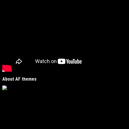
About AF themes
Vijesti Plus
je savremeni informativni portal unutar
MirJak Media Group
, prepoznatljiv po brzom, tačnom i
objektivnom izvještavanju. Naša platforma je digitalno
čvorište koje povezuje lokalne zajednice sa globalnim
zbivanjima, kreirano da zadovolji potrebe modernih