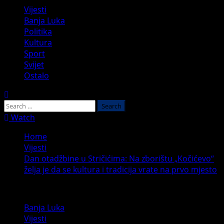
Primary
Vijesti
Menu
Banja Luka
Politika
Kultura
Sport
Svijet
Ostalo
Search
for:
Watch
Home
Vijesti
Dan otadžbine u Stričićima: Na zborištu „Kočićevo“
želja je da se kultura i tradicija vrate na prvo mjesto
Banja Luka
Vijesti