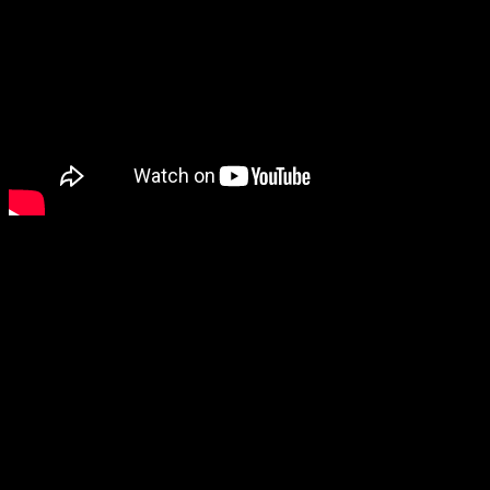
U kategoriji
literarnih radova
nagradu je osvojila
Mirka
Marković
, dok je u kategoriji
likovnih radova
nagrađena
Marija Ristić
, obje učenice osnovnih i srednjih škola sa
područja opštine.
Svečanosti su prisustvovali i brojni gosti iz drugih
lokalnih zajednica, među kojima i načelnik opštine
Modriča
Jovica Radulović
, koji je ocijenio da Teslić,
svojim razvojem i potencijalom, zaslužuje status grada.