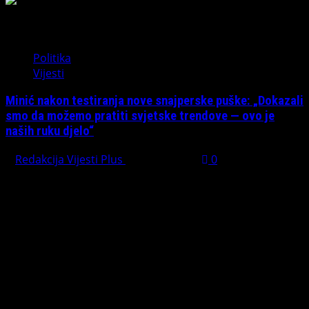
Politika
Vijesti
Minić nakon testiranja nove snajperske puške: „Dokazali
smo da možemo pratiti svjetske trendove — ovo je
naših ruku djelo“
Redakcija Vijesti Plus
July 31, 2026
0
Preporučujemo pogledaj te