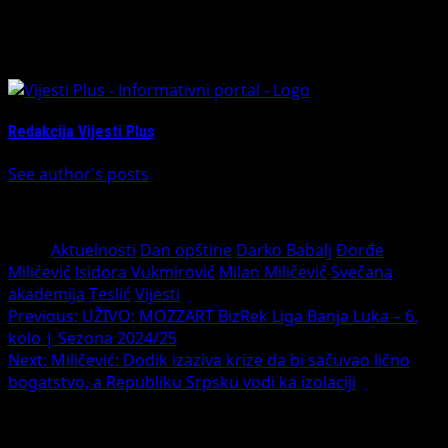
časova
.
About The Author
Redakcija Vijesti Plus
See author's posts
Tags:
Aktuelnosti
Dan opštine
Darko Babalj
Đorđe
Milićević
Isidora Vukmirović
Milan Miličević
Svečana
akademija
Teslić
Vijesti
Post
Previous:
UŽIVO: MOZZART BizRek Liga Banja Luka – 6.
kolo | Sezona 2024/25
navigation
Next:
Miličević: Dodik izaziva krize da bi sačuvao lično
bogatstvo, a Republiku Srpsku vodi ka izolaciji
Leave a Reply