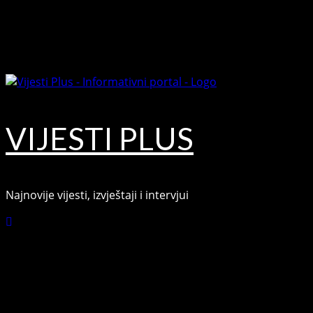
Skip
August 7, 2026
to
Facebook
content
Youtube
VIJESTI PLUS
Najnovije vijesti, izvještaji i intervjui
Connect with Us
Facebook
Youtube