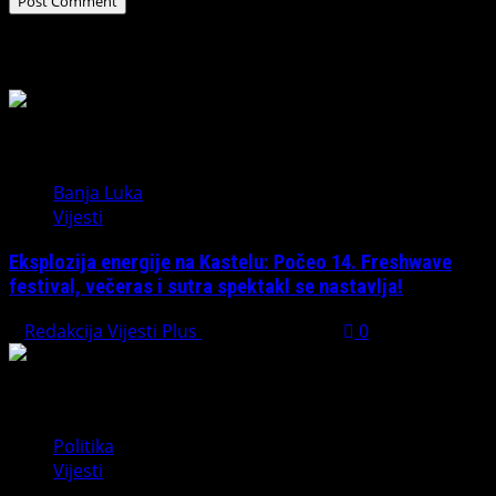
Related Stories
Banja Luka
Vijesti
Eksplozija energije na Kastelu: Počeo 14. Freshwave
festival, večeras i sutra spektakl se nastavlja!
Redakcija Vijesti Plus
August 7, 2026
0
Politika
Vijesti