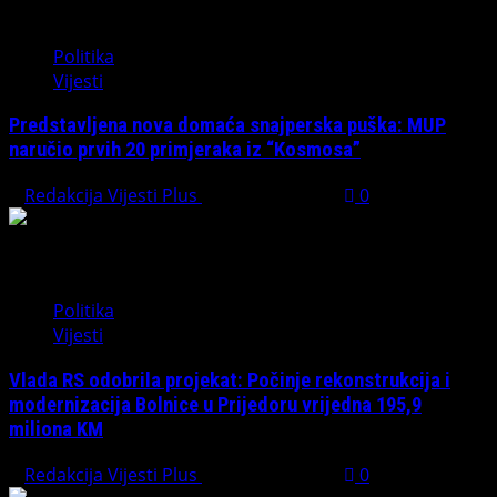
Politika
Vijesti
Predstavljena nova domaća snajperska puška: MUP
naručio prvih 20 primjeraka iz “Kosmosa”
Redakcija Vijesti Plus
August 1, 2026
0
Politika
Vijesti
Vlada RS odobrila projekat: Počinje rekonstrukcija i
modernizacija Bolnice u Prijedoru vrijedna 195,9
miliona KM
Redakcija Vijesti Plus
August 1, 2026
0