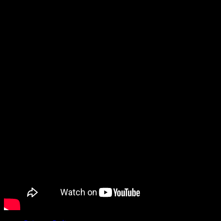
Misija Vijesti Plus je da informiše, edukuje i inspiriše.
Promovišemo odgovorno i etično novinarstvo kao temelj
povjerenja koje gradimo sa našom publikom. Bez obzira
na to da li pratite dešavanja u svom gradu, regionu ili
tražite vijesti iz dijaspore, mi smo vaš pouzdan prozor u
svijet.
Preporučujemo pogledaj te