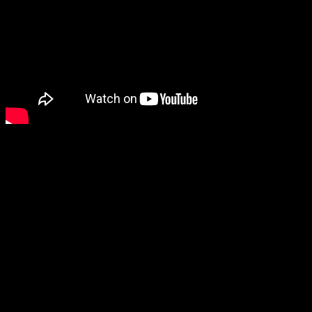
Direktorka Kulturnog centra Teslić
Isidora Vukmirović
,
koji je bio jedan od organizator večerašnje svečanosti,
naglasila je značaj kulture u obilježavanju ovako važnog
datuma.
Kultura okuplja, inspiriše i čuva identitet. Večeras smo to
dokazali zajedno sa najmlađima, kroz nagrađene radove
koji govore o ljubavi prema svom kraju,” izjavila je
Vukmirović.