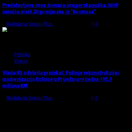
Predstavljena nova domaća snajperska puška: MUP
naručio prvih 20 primjeraka iz “Kosmosa”
Redakcija Vijesti Plus
August 1, 2026
0
Politika
Vijesti
Vlada RS odobrila projekat: Počinje rekonstrukcija i
modernizacija Bolnice u Prijedoru vrijedna 195,9
miliona KM
Redakcija Vijesti Plus
August 1, 2026
0
PREPORUČUJEMO