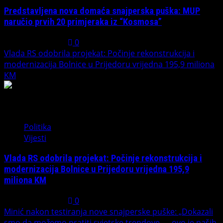
Predstavljena nova domaća snajperska puška: MUP
naručio prvih 20 primjeraka iz “Kosmosa”
August 1, 2026
0
Vlada RS odobrila projekat: Počinje rekonstrukcija i
modernizacija Bolnice u Prijedoru vrijedna 195,9 miliona
KM
3
Politika
Vijesti
Vlada RS odobrila projekat: Počinje rekonstrukcija i
modernizacija Bolnice u Prijedoru vrijedna 195,9
miliona KM
August 1, 2026
0
Minić nakon testiranja nove snajperske puške: „Dokazali
smo da možemo pratiti svjetske trendove — ovo je naših