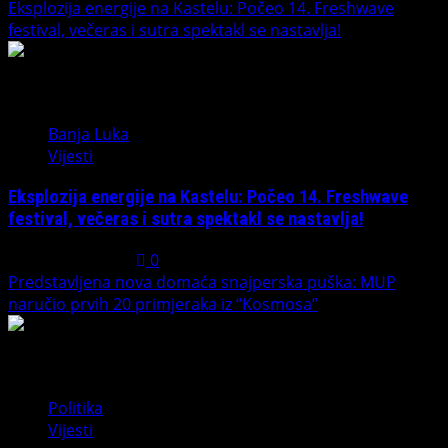
Eksplozija energije na Kastelu: Počeo 14. Freshwave
festival, večeras i sutra spektakl se nastavlja!
1
Banja Luka
Vijesti
Eksplozija energije na Kastelu: Počeo 14. Freshwave
festival, večeras i sutra spektakl se nastavlja!
August 7, 2026
0
Predstavljena nova domaća snajperska puška: MUP
naručio prvih 20 primjeraka iz “Kosmosa”
2
Politika
Vijesti