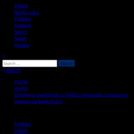
Primary
Vijesti
Menu
Banja Luka
Politika
Kultura
Sport
Svijet
Ostalo
Search
for:
Watch
Home
Vijesti
Emotivna svečanost u Tesliću: Nagrade, priznanja i
planovi za budućnost
Politika
Vijesti