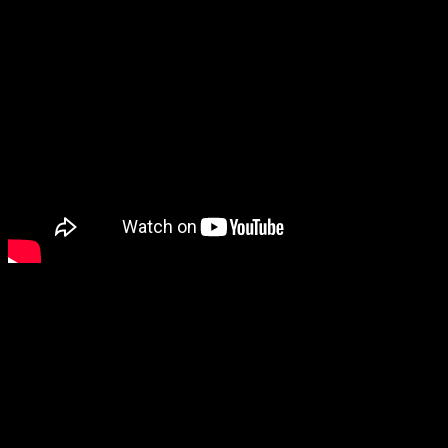
“Važno je da mnogo mladih ljudi kroz različite
organizacije – od sportskih, nevladinih, do školskih i
predškolskih ustanova – mnogo rade za Teslić. U tome
ćemo ih podržavati i ubuduće,” poručio je Miličević.