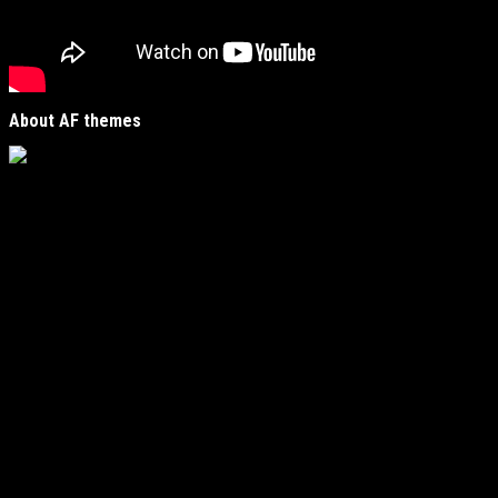
About AF themes
Vijesti Plus
je savremeni informativni portal unutar
MirJak Media Group
, prepoznatljiv po brzom, tačnom i
objektivnom izvještavanju. Naša platforma je digitalno
čvorište koje povezuje lokalne zajednice sa globalnim
zbivanjima, kreirano da zadovolji potrebe modernih
čitatelja koji traže suštinu u moru informacija.
Fokus i regionalna prisutnost
Naš urednički fokus obuhvata ključne oblasti poput
politike, ekonomije, kulture i sporta, ali s jasnim i
autentičnim usmjerenjem: