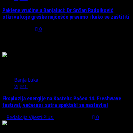
Paklene vrućine u Banjaluci: Dr Srđan Radojković
otkriva koje greške najčešće pravimo i kako se zaštititi
July 31, 2026
0
Možda ste propustili
Banja Luka
Vijesti
Eksplozija energije na Kastelu: Počeo 14. Freshwave
festival, večeras i sutra spektakl se nastavlja!
Redakcija Vijesti Plus
August 7, 2026
0