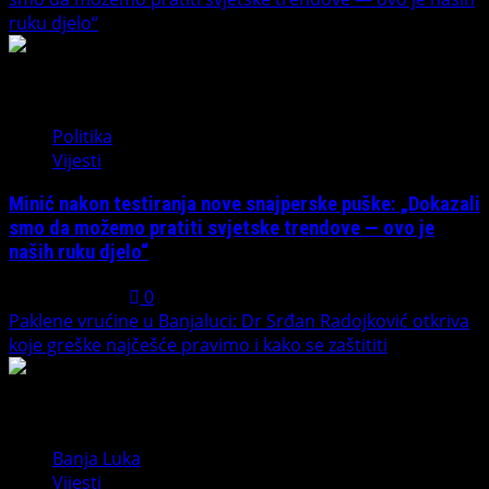
ruku djelo“
4
Politika
Vijesti
Minić nakon testiranja nove snajperske puške: „Dokazali
smo da možemo pratiti svjetske trendove — ovo je
naših ruku djelo“
July 31, 2026
0
Paklene vrućine u Banjaluci: Dr Srđan Radojković otkriva
koje greške najčešće pravimo i kako se zaštititi
5
Banja Luka
Vijesti