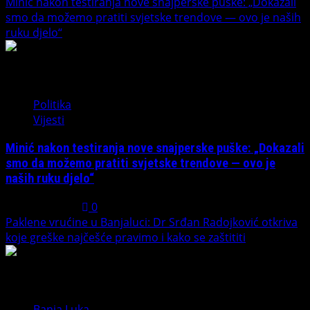
Minić nakon testiranja nove snajperske puške: „Dokazali
smo da možemo pratiti svjetske trendove — ovo je naših
ruku djelo“
4
Politika
Vijesti
Minić nakon testiranja nove snajperske puške: „Dokazali
smo da možemo pratiti svjetske trendove — ovo je
naših ruku djelo“
July 31, 2026
0
Paklene vrućine u Banjaluci: Dr Srđan Radojković otkriva
koje greške najčešće pravimo i kako se zaštititi
5
Banja Luka