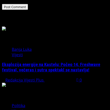
Related Stories
Banja Luka
Vijesti
Eksplozija energije na Kastelu: Počeo 14. Freshwave
festival, večeras i sutra spektakl se nastavlja!
Redakcija Vijesti Plus
August 7, 2026
0
Politika