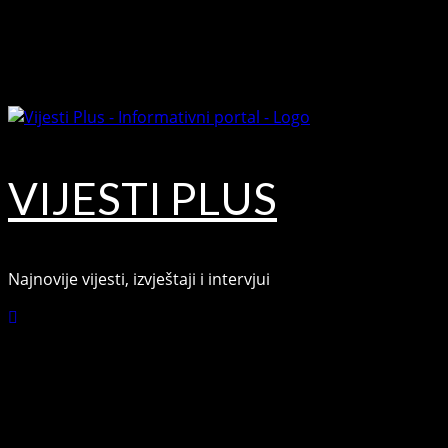
Skip
August 8, 2026
to
Facebook
content
Youtube
VIJESTI PLUS
Najnovije vijesti, izvještaji i intervjui
Connect with Us
Facebook
Youtube