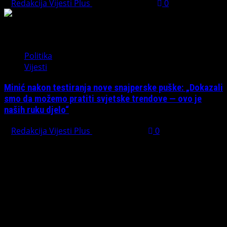
Redakcija Vijesti Plus
August 1, 2026
0
Politika
Vijesti
Minić nakon testiranja nove snajperske puške: „Dokazali
smo da možemo pratiti svjetske trendove — ovo je
naših ruku djelo“
Redakcija Vijesti Plus
July 31, 2026
0
Preporučujemo pogledaj te