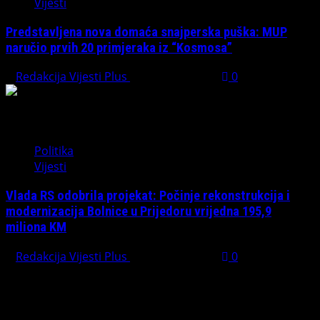
Vijesti
Predstavljena nova domaća snajperska puška: MUP
naručio prvih 20 primjeraka iz “Kosmosa”
Redakcija Vijesti Plus
August 1, 2026
0
Politika
Vijesti
Vlada RS odobrila projekat: Počinje rekonstrukcija i
modernizacija Bolnice u Prijedoru vrijedna 195,9
miliona KM
Redakcija Vijesti Plus
August 1, 2026
0
PREPORUČUJEMO