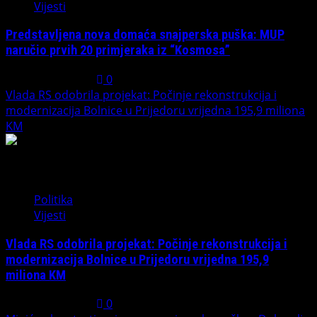
Vijesti
Predstavljena nova domaća snajperska puška: MUP
naručio prvih 20 primjeraka iz “Kosmosa”
August 1, 2026
0
Vlada RS odobrila projekat: Počinje rekonstrukcija i
modernizacija Bolnice u Prijedoru vrijedna 195,9 miliona
KM
3
Politika
Vijesti
Vlada RS odobrila projekat: Počinje rekonstrukcija i
modernizacija Bolnice u Prijedoru vrijedna 195,9
miliona KM
August 1, 2026
0