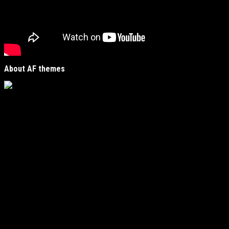
About AF themes
Vijesti Plus
je savremeni informativni portal unutar
MirJak Media Group
, prepoznatljiv po brzom, tačnom i
objektivnom izvještavanju. Naša platforma je digitalno
čvorište koje povezuje lokalne zajednice sa globalnim
zbivanjima, kreirano da zadovolji potrebe modernih
čitatelja koji traže suštinu u moru informacija.
Fokus i regionalna prisutnost
Naš urednički fokus obuhvata ključne oblasti poput
politike, ekonomije, kulture i sporta, ali s jasnim i
autentičnim usmjerenjem: