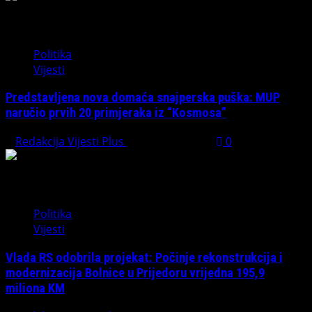
Politika
Vijesti
Predstavljena nova domaća snajperska puška: MUP
naručio prvih 20 primjeraka iz “Kosmosa”
Redakcija Vijesti Plus
August 1, 2026
0
Politika
Vijesti
Vlada RS odobrila projekat: Počinje rekonstrukcija i
modernizacija Bolnice u Prijedoru vrijedna 195,9
miliona KM