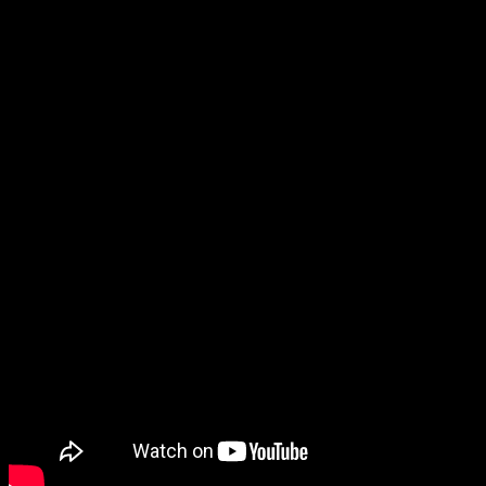
Misija Vijesti Plus je da informiše, edukuje i inspiriše.
Promovišemo odgovorno i etično novinarstvo kao temelj
povjerenja koje gradimo sa našom publikom. Bez obzira
na to da li pratite dešavanja u svom gradu, regionu ili
tražite vijesti iz dijaspore, mi smo vaš pouzdan prozor u
svijet.
Preporučujemo pogledaj te