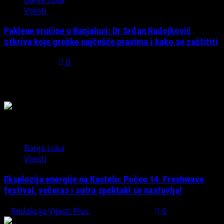
Vijesti
Paklene vrućine u Banjaluci: Dr Srđan Radojković
otkriva koje greške najčešće pravimo i kako se zaštititi
July 31, 2026
0
Možda ste propustili
Banja Luka
Vijesti
Eksplozija energije na Kastelu: Počeo 14. Freshwave
festival, večeras i sutra spektakl se nastavlja!
Redakcija Vijesti Plus
August 7, 2026
0