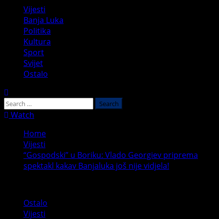
Primary
Vijesti
Menu
Banja Luka
Politika
Kultura
Sport
Svijet
Ostalo
Search
for:
Watch
Home
Vijesti
“Gospodski” u Boriku: Vlado Georgiev priprema
spektakl kakav Banjaluka još nije vidjela!
Ostalo
Vijesti