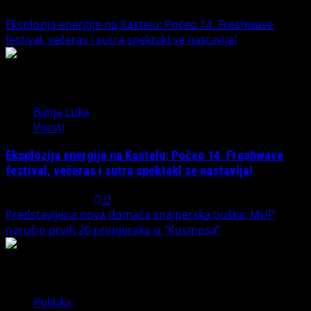
Eksplozija energije na Kastelu: Počeo 14. Freshwave
festival, večeras i sutra spektakl se nastavlja!
1
Banja Luka
Vijesti
Eksplozija energije na Kastelu: Počeo 14. Freshwave
festival, večeras i sutra spektakl se nastavlja!
August 7, 2026
0
Predstavljena nova domaća snajperska puška: MUP
naručio prvih 20 primjeraka iz “Kosmosa”
2
Politika