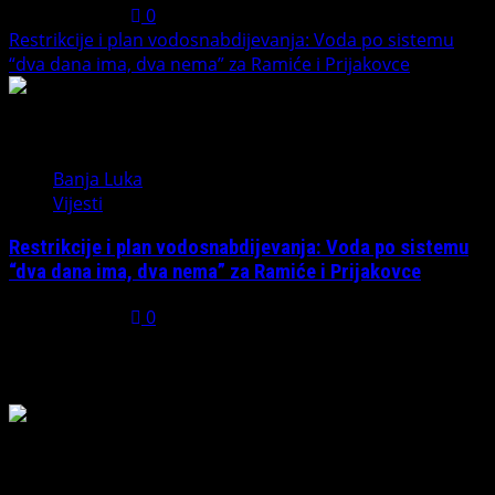
July 31, 2026
0
Restrikcije i plan vodosnabdijevanja: Voda po sistemu
“dva dana ima, dva nema” za Ramiće i Prijakovce
5
Banja Luka
Vijesti
Restrikcije i plan vodosnabdijevanja: Voda po sistemu
“dva dana ima, dva nema” za Ramiće i Prijakovce
July 31, 2026
0
Možda ste propustili