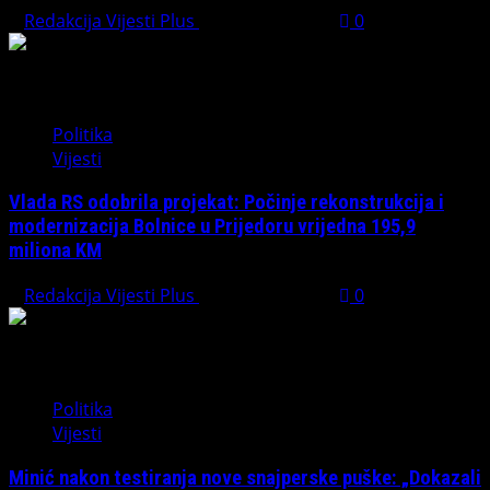
Redakcija Vijesti Plus
August 1, 2026
0
Politika
Vijesti
Vlada RS odobrila projekat: Počinje rekonstrukcija i
modernizacija Bolnice u Prijedoru vrijedna 195,9
miliona KM
Redakcija Vijesti Plus
August 1, 2026
0
Politika
Vijesti
Minić nakon testiranja nove snajperske puške: „Dokazali