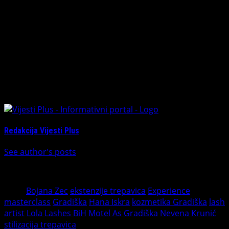
Bojanu i Hanu!”
Ovaj masterclass pokazao je da domaća kozmetička
scena nimalo ne zaostaje za evropskim trendovima, a
sudeći prema reakcijama i velikom interesovanju,
“Experience” radionica u Gradišci je samo početak jedne
uspješne regionalne priče.
About The Author
Redakcija Vijesti Plus
See author's posts
Tags:
Bojana Zec
ekstenzije trepavica
Experience
masterclass
Gradiška
Hana Iskra
kozmetika Gradiška
lash
artist
Lola Lashes BiH
Motel As Gradiška
Nevena Krunić
stilizacija trepavica