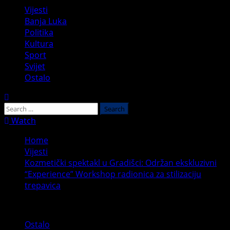
Primary
Vijesti
Menu
Banja Luka
Politika
Kultura
Sport
Svijet
Ostalo
Search
for:
Watch
Home
Vijesti
Kozmetički spektakl u Gradišci: Održan ekskluzivni
“Experience” Workshop radionica za stilizaciju
trepavica
Ostalo