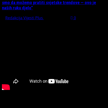
smo da možemo pratiti svjetske trendove — ovo je
naših ruku djelo“
Redakcija Vijesti Plus
July 31, 2026
0
PREPORUČUJEMO
Connect with Us