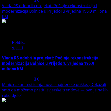
August 1, 2026
0
Vlada RS odobrila projekat: Počinje rekonstrukcija i
modernizacija Bolnice u Prijedoru vrijedna 195,9 miliona
KM
2
Politika
Vijesti
Vlada RS odobrila projekat: Počinje rekonstrukcija i
modernizacija Bolnice u Prijedoru vrijedna 195,9
miliona KM
August 1, 2026
0
Minić nakon testiranja nove snajperske puške: „Dokazali
smo da možemo pratiti svjetske trendove — ovo je naših
ruku djelo“