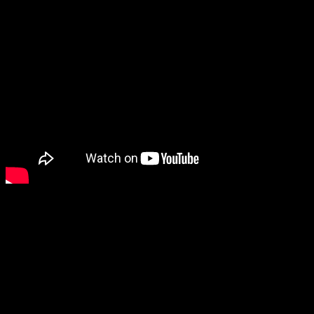
Sistem građen na desetogodišnjem iskustvu
Iz Rijeke je, specijalno za ovu priliku, doputovala
Hana
Iskra
, vlasnica salona i edukatorica za
Lovelashes
. Hana
iza sebe ima deceniju rada tokom koje je razvila
sopstveni, jedinstveni sistem stilizacije.
Na pitanje da li je teško opstati i biti uspješan u ovom