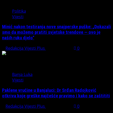
Politika
Vijesti
Minić nakon testiranja nove snajperske puške: „Dokazali
smo da možemo pratiti svjetske trendove — ovo je
naših ruku djelo“
Redakcija Vijesti Plus
July 31, 2026
0
Banja Luka
Vijesti
Paklene vrućine u Banjaluci: Dr Srđan Radojković
otkriva koje greške najčešće pravimo i kako se zaštititi
Redakcija Vijesti Plus
July 31, 2026
0