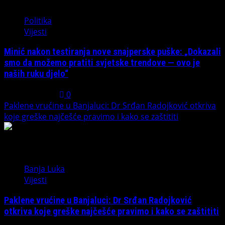
3
Politika
Vijesti
Minić nakon testiranja nove snajperske puške: „Dokazali
smo da možemo pratiti svjetske trendove — ovo je
naših ruku djelo“
July 31, 2026
0
Paklene vrućine u Banjaluci: Dr Srđan Radojković otkriva
koje greške najčešće pravimo i kako se zaštititi
4
Banja Luka
Vijesti
Paklene vrućine u Banjaluci: Dr Srđan Radojković
otkriva koje greške najčešće pravimo i kako se zaštititi