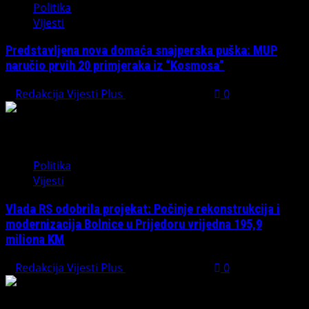
Politika
Vijesti
Predstavljena nova domaća snajperska puška: MUP
naručio prvih 20 primjeraka iz “Kosmosa”
Redakcija Vijesti Plus
August 1, 2026
0
Politika
Vijesti
Vlada RS odobrila projekat: Počinje rekonstrukcija i
modernizacija Bolnice u Prijedoru vrijedna 195,9
miliona KM
Redakcija Vijesti Plus
August 1, 2026
0