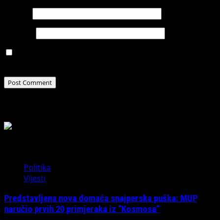
Email
*
Website
Save my name, email, and website in this browser for
the next time I comment.
Related Stories
Politika
Vijesti
Predstavljena nova domaća snajperska puška: MUP
naručio prvih 20 primjeraka iz “Kosmosa”