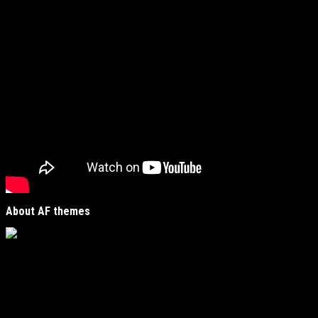
Preporučujemo pogledaj te
About AF themes
Vijesti Plus
je savremeni informativni portal unutar
MirJak Media Group
, prepoznatljiv po brzom, tačnom i
objektivnom izvještavanju. Naša platforma je digitalno
čvorište koje povezuje lokalne zajednice sa globalnim