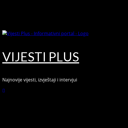
Skip
August 6, 2026
to
Facebook
content
Youtube
VIJESTI PLUS
Najnovije vijesti, izvještaji i intervjui
Connect with Us
Facebook
Youtube