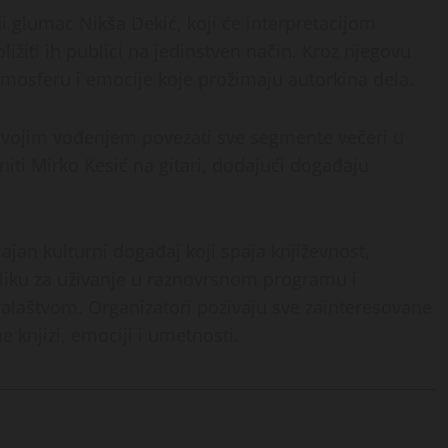
 glumac Nikša Dekić, koji će interpretacijom
ližiti ih publici na jedinstven način. Kroz njegovu
atmosferu i emocije koje prožimaju autorkina dela.
svojim vođenjem povezati sve segmente večeri u
iti Mirko Kesić na gitari, dodajući događaju
ajan kulturni događaj koji spaja književnost,
iliku za uživanje u raznovrsnom programu i
alaštvom. Organizatori pozivaju sve zainteresovane
 knjizi, emociji i umetnosti.