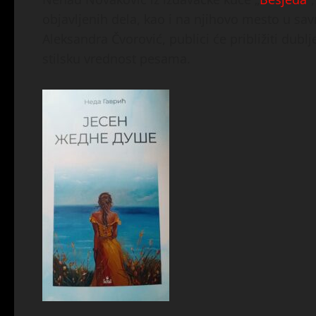
objavljenih dela, kao i na njihovo mesto u sa
Aleksandra Čvorović, publici će približiti dubl
stilsku vrednost pesama.