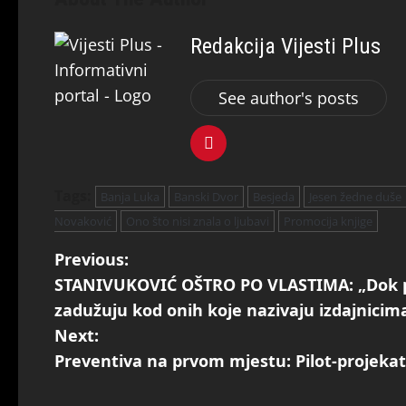
Redakcija Vijesti Plus
See author's posts
Tags:
Banja Luka
Banski Dvor
Besjeda
Jesen žedne duše
Novaković
Ono što nisi znala o ljubavi
Promocija knjige
Previous:
STANIVUKOVIĆ OŠTRO PO VLASTIMA: „Dok pr
zadužuju kod onih koje nazivaju izdajnicim
Next:
Preventiva na prvom mjestu: Pilot-projeka