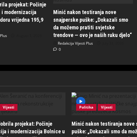
ila projekat: Počinje
 i modernizacija
Minić nakon testiranja nove
edoru vrijedna 195,9
snajperske puške: „Dokazali smo
da možemo pratiti svjetske
trendove — ovo je naših ruku djelo“
 Plus
August 1, 2026
Redakcija Vijesti Plus
July 31, 2026
0
Vijesti
Politika
Vijesti
obrila projekat: Počinje
Minić nakon testiranja nove
ija i modernizacija Bolnice u
puške: „Dokazali smo da mož