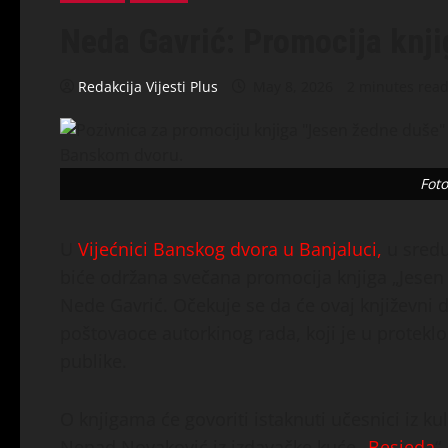
Neda Gavrić: Promocija knj
Redakcija Vijesti Plus
May 8, 2026
2 minutes rea
Foto
U
Vijećnici Banskog dvora u Banjaluci,
u sredu
biće održana svečana promocija knjiga „Jesen ž
Nede Gavrić. Očekuje se da će ovaj književni do
poštovaoce autorkinog rada, koji je u protekl
publike.
O knjigama će govoriti istaknuti učesnici iz ku
Nenad Novaković iz izdavačke kuće „
Besjeda
“