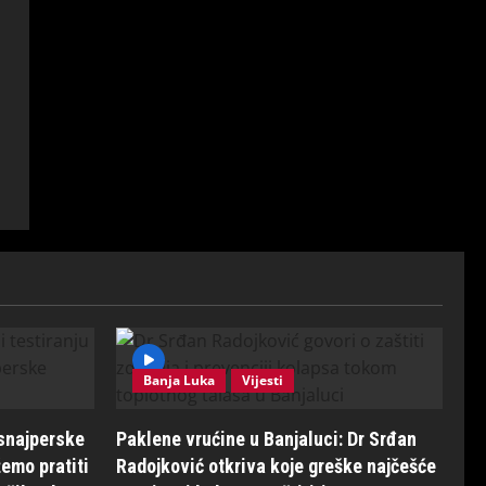
Banja Luka
Vijesti
 snajperske
Paklene vrućine u Banjaluci: Dr Srđan
emo pratiti
Radojković otkriva koje greške najčešće