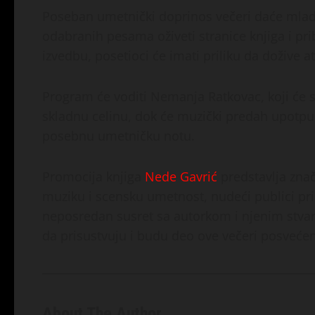
Poseban umetnički doprinos večeri daće mladi
odabranih pesama oživeti stranice knjiga i prib
izvedbu, posetioci će imati priliku da dožive 
Program će voditi Nemanja Ratkovac, koji će 
skladnu celinu, dok će muzički predah upotpun
posebnu umetničku notu.
Promocija knjiga
Nede Gavrić
predstavlja znač
muziku i scensku umetnost, nudeći publici pr
neposredan susret sa autorkom i njenim stvar
da prisustvuju i budu deo ove večeri posvećene
About The Author