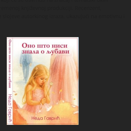
vremenoj književnoj produkciji. Recenzent,
je slojeve autorkinog izraza, ukazujući na emotivnu i