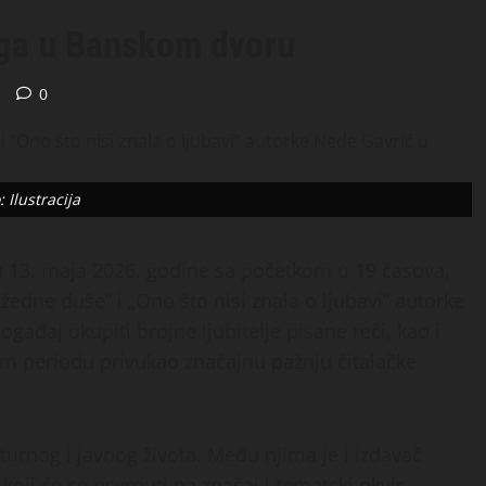
iga u Banskom dvoru
d
0
: Ilustracija
 13. maja 2026. godine sa početkom u 19 časova,
edne duše“ i „Ono što nisi znala o ljubavi“ autorke
gađaj okupiti brojne ljubitelje pisane reči, kao i
om periodu privukao značajnu pažnju čitalačke
lturnog i javnog života. Među njima je i izdavač
, koji će se osvrnuti na značaj i tematski okvir