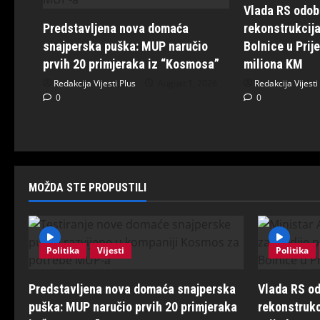
Vlada RS odobr
Predstavljena nova domaća
rekonstrukcija
snajperska puška: MUP naručio
Bolnice u Prij
prvih 20 primjeraka iz “Kosmosa”
miliona KM
Redakcija Vijesti Plus
August 1, 2026
Redakcija Vijesti
0
0
MOŽDA STE PROPUSTILI
Politika
Vijesti
Politika
Predstavljena nova domaća snajperska
Vlada RS od
puška: MUP naručio prvih 20 primjeraka
rekonstrukc