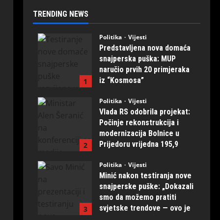
TRENDING NEWS
Politika
Vijesti
Predstavljena nova domaća
snajperska puška: MUP
naručio prvih 20 primjeraka
iz “Kosmosa”
1
August 1, 2026
0
Politika
Vijesti
Vlada RS odobrila projekat:
Počinje rekonstrukcija i
modernizacija Bolnice u
Prijedoru vrijedna 195,9
2
miliona KM
Politika
Vijesti
August 1, 2026
0
Minić nakon testiranja nove
snajperske puške: „Dokazali
smo da možemo pratiti
svjetske trendove — ovo je
3
naših ruku djelo“