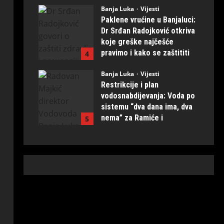
Banja Luka
Vijesti
July 31, 2026
0
Paklene vrućine u Banjaluci:
Dr Srđan Radojković otkriva
koje greške najčešće
pravimo i kako se zaštititi
4
July 31, 2026
0
Banja Luka
Vijesti
Restrikcije i plan
vodosnabdijevanja: Voda po
sistemu “dva dana ima, dva
nema” za Ramiće i
5
Prijakovce
July 31, 2026
0