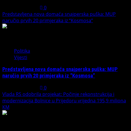
August 7, 2026
0
Predstavljena nova domaća snajperska puška: MUP
naručio prvih 20 primjeraka iz “Kosmosa”
2
Politika
Vijesti
Predstavljena nova domaća snajperska puška: MUP
naručio prvih 20 primjeraka iz “Kosmosa”
August 1, 2026
0
Vlada RS odobrila projekat: Počinje rekonstrukcija i
modernizacija Bolnice u Prijedoru vrijedna 195,9 miliona
KM
3