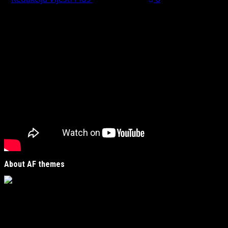
Preporučujemo pogledaj te
About AF themes
Vijesti Plus
je savremeni informativni portal unutar
MirJak Media Group
, prepoznatljiv po brzom, tačnom i
objektivnom izvještavanju. Naša platforma je digitalno