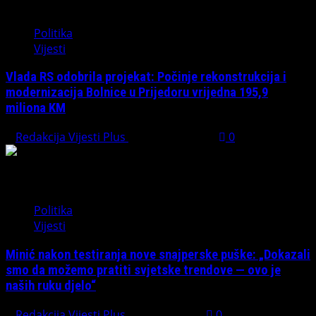
Politika
Vijesti
Vlada RS odobrila projekat: Počinje rekonstrukcija i
modernizacija Bolnice u Prijedoru vrijedna 195,9
miliona KM
Redakcija Vijesti Plus
August 1, 2026
0
Politika
Vijesti
Minić nakon testiranja nove snajperske puške: „Dokazali
smo da možemo pratiti svjetske trendove — ovo je
naših ruku djelo“
Redakcija Vijesti Plus
July 31, 2026
0