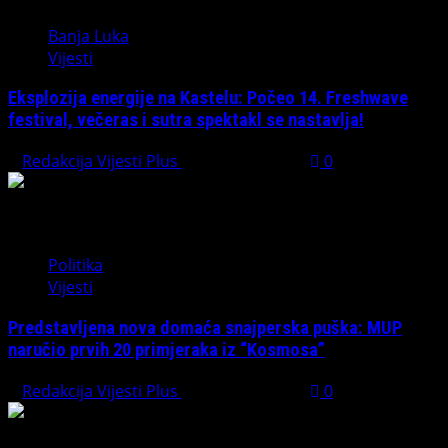
Banja Luka
Vijesti
Eksplozija energije na Kastelu: Počeo 14. Freshwave
festival, večeras i sutra spektakl se nastavlja!
Redakcija Vijesti Plus
August 7, 2026
0
Politika
Vijesti
Predstavljena nova domaća snajperska puška: MUP
naručio prvih 20 primjeraka iz “Kosmosa”
Redakcija Vijesti Plus
August 1, 2026
0