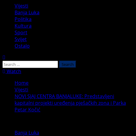
Primary
Vijesti
Menu
Banja Luka
Politika
Kultura
Sport
Svijet
Ostalo
Search
for:
Watch
Home
Vijesti
NOVI SJAJ CENTRA BANJALUKE: Predstavljeni
kapitalni projekti uređenja pješačkih zona i Parka
Petar Kočić
Banja Luka