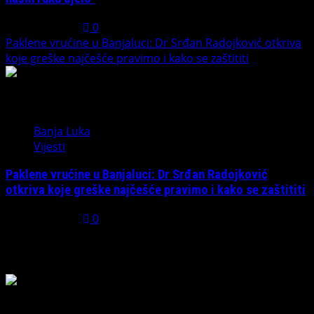
July 31, 2026
0
Paklene vrućine u Banjaluci: Dr Srđan Radojković otkriva
koje greške najčešće pravimo i kako se zaštititi
5
Banja Luka
Vijesti
Paklene vrućine u Banjaluci: Dr Srđan Radojković
otkriva koje greške najčešće pravimo i kako se zaštititi
July 31, 2026
0
Možda ste propustili