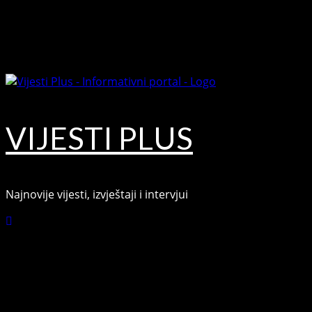
Skip
August 9, 2026
to
Facebook
content
Youtube
VIJESTI PLUS
Najnovije vijesti, izvještaji i intervjui
Connect with Us
Facebook
Youtube