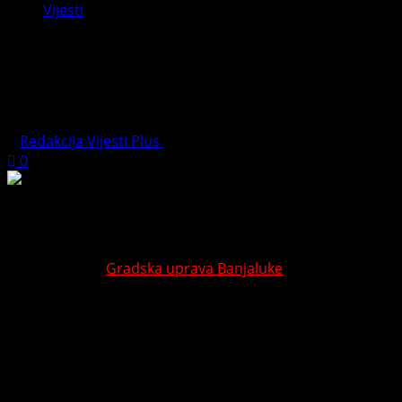
Vijesti
NOVI SJAJ CENTRA BANJALUKE:
Predstavljeni kapitalni projekti uređenja
pješačkih zona i Parka Petar Kočić
Redakcija Vijesti Plus
May 19, 2026
3 minutes read
0
Foto: Vijesti Plus
BANJALUKA
–
Gradska uprava Banjaluke
predstavila je
danas projektnu dokumentaciju za potpuno uređenje i
rekonstrukciju centralne gradske zone. Riječ je o velikim
infrastrukturnim zahvatima koji obuhvataju obnovu
Parka Petar Kočić, Gospodske ulice, te uređenje trgova
ispred Narodnog pozorišta Republike Srpske, Kuće
Milanovića i Muzeja savremene umjetnosti RS.