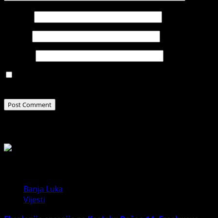
Name
*
Email
*
Website
Save my name, email, and website in this browser for
the next time I comment.
Related Stories
Banja Luka
Vijesti