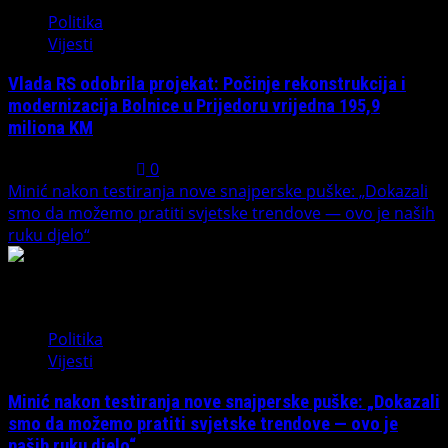
Politika
Vijesti
Vlada RS odobrila projekat: Počinje rekonstrukcija i
modernizacija Bolnice u Prijedoru vrijedna 195,9
miliona KM
August 1, 2026
0
Minić nakon testiranja nove snajperske puške: „Dokazali
smo da možemo pratiti svjetske trendove — ovo je naših
ruku djelo“
4
Politika
Vijesti
Minić nakon testiranja nove snajperske puške: „Dokazali
smo da možemo pratiti svjetske trendove — ovo je
naših ruku djelo“