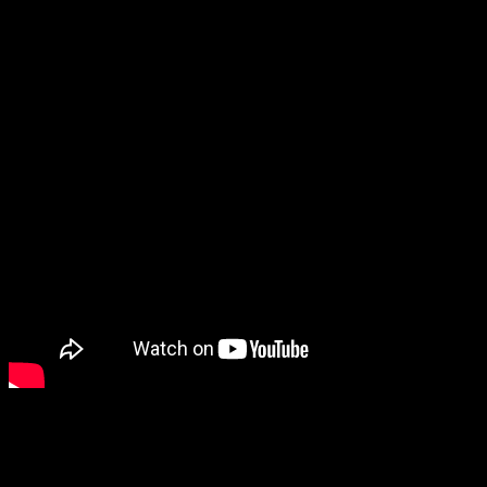
Cilj ovih projekata je vraćanje punog sjaja i kapaciteta
jezgru grada, koje je, prema riječima nadležnih, pod
pritiskom razvoja velikih tržnih centara djelimično
izgubilo nekadašnji intenzitet okupljanja građana.
Stanivuković: Projekti inspirisani tradicijom
i Zmijskim vezom