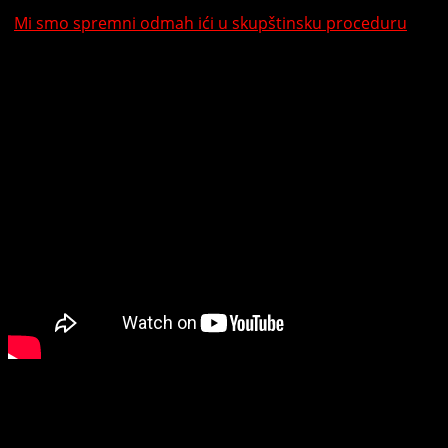
“
Mi smo spremni odmah ići u skupštinsku proceduru
i
javne nabavke. Ako dobijemo saglasnost, obnova Parka
Petar Kočić mogla bi biti definisana već na predstojećoj
majskoj sjednici”, zaključio je on.
Savić Banjac: Ulaganje u centar ne isključuje
prigradska naselja