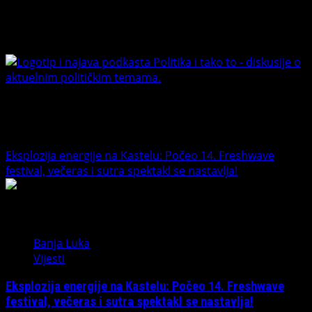
Facebook
Youtube
Banet Politika i tako to
Trending News
Eksplozija energije na Kastelu: Počeo 14. Freshwave
festival, večeras i sutra spektakl se nastavlja!
1
Banja Luka
Vijesti
Eksplozija energije na Kastelu: Počeo 14. Freshwave
festival, večeras i sutra spektakl se nastavlja!