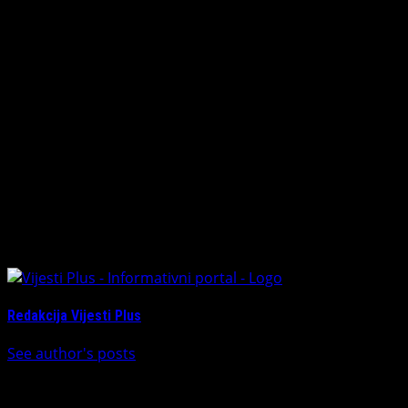
On je pozvao da se u raspravu uključi i stručna javnost
van institucija, kako bi se projekti dodatno korigovali i
poboljšali.
“Centar grada je prezentacija svih nas i prva tačka koju
posjete turisti. Podržavam nastavak izgradnje
infrastrukture, kako u centru kroz ove estetske i
funkcionalne projekte, tako i u prigradskim naseljima i
potkozarskim selima gdje nastavljamo rješavati pitanja
vodosnabdijevanja i putne mreže”, zaključio je Lukač.
About The Author
Redakcija Vijesti Plus
See author's posts