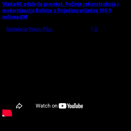
Vlada RS odobrila projekat: Počinje rekonstrukcija i
modernizacija Bolnice u Prijedoru vrijedna 195,9
miliona KM
Redakcija Vijesti Plus
August 1, 2026
0
PREPORUČUJEMO
Connect with Us