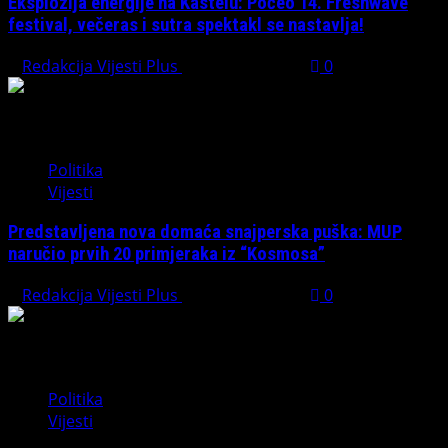
Eksplozija energije na Kastelu: Počeo 14. Freshwave
festival, večeras i sutra spektakl se nastavlja!
Redakcija Vijesti Plus
August 7, 2026
0
Politika
Vijesti
Predstavljena nova domaća snajperska puška: MUP
naručio prvih 20 primjeraka iz “Kosmosa”
Redakcija Vijesti Plus
August 1, 2026
0
Politika
Vijesti