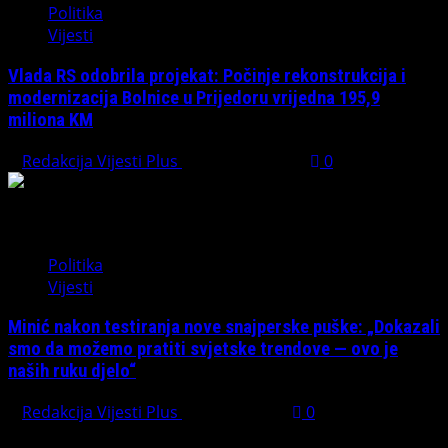
Politika
Vijesti
Vlada RS odobrila projekat: Počinje rekonstrukcija i
modernizacija Bolnice u Prijedoru vrijedna 195,9
miliona KM
Redakcija Vijesti Plus
August 1, 2026
0
Politika
Vijesti
Minić nakon testiranja nove snajperske puške: „Dokazali
smo da možemo pratiti svjetske trendove — ovo je
naših ruku djelo“
Redakcija Vijesti Plus
July 31, 2026
0
Preporučujemo pogledaj te