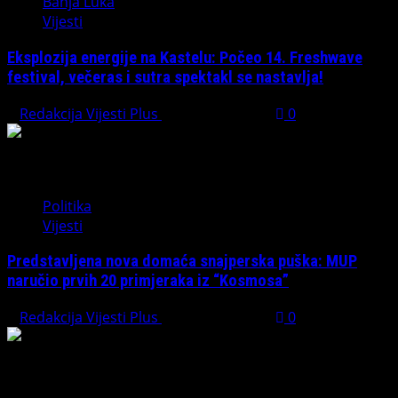
Banja Luka
Vijesti
Eksplozija energije na Kastelu: Počeo 14. Freshwave
festival, večeras i sutra spektakl se nastavlja!
Redakcija Vijesti Plus
August 7, 2026
0
Politika
Vijesti
Predstavljena nova domaća snajperska puška: MUP
naručio prvih 20 primjeraka iz “Kosmosa”
Redakcija Vijesti Plus
August 1, 2026
0