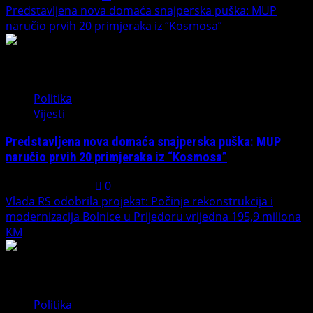
Predstavljena nova domaća snajperska puška: MUP
naručio prvih 20 primjeraka iz “Kosmosa”
2
Politika
Vijesti
Predstavljena nova domaća snajperska puška: MUP
naručio prvih 20 primjeraka iz “Kosmosa”
August 1, 2026
0
Vlada RS odobrila projekat: Počinje rekonstrukcija i
modernizacija Bolnice u Prijedoru vrijedna 195,9 miliona
KM
3
Politika