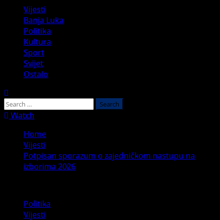
Vijesti
Banja Luka
Politika
Kultura
Sport
Svijet
Ostalo
Watch
Home
Vijesti
Potpisan sporazum o zajedničkom nastupu na
izborima 2026
Politika
Vijesti