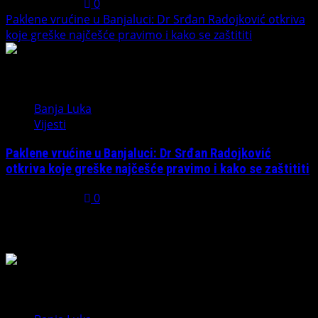
July 31, 2026
0
Paklene vrućine u Banjaluci: Dr Srđan Radojković otkriva
koje greške najčešće pravimo i kako se zaštititi
5
Banja Luka
Vijesti
Paklene vrućine u Banjaluci: Dr Srđan Radojković
otkriva koje greške najčešće pravimo i kako se zaštititi
July 31, 2026
0
Možda ste propustili