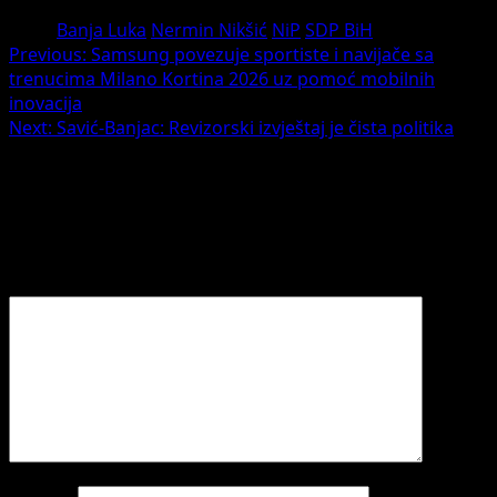
Tags:
Banja Luka
Nermin Nikšić
NiP
SDP BiH
Previous:
Samsung povezuje sportiste i navijače sa
trenucima Milano Kortina 2026 uz pomoć mobilnih
inovacija
Next:
Savić-Banjac: Revizorski izvještaj je čista politika
Leave a Reply
Your email address will not be published.
Required fields
are marked
*
Comment
*