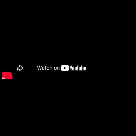
Predsjednik Socijaldemokratske partije BiH Nermin Nikšić
izrazio je uvjerenje da će potpisani sporazum biti
uspješan, ističući kako očekuje da će najveću korist od
ove saradnje imati građani.