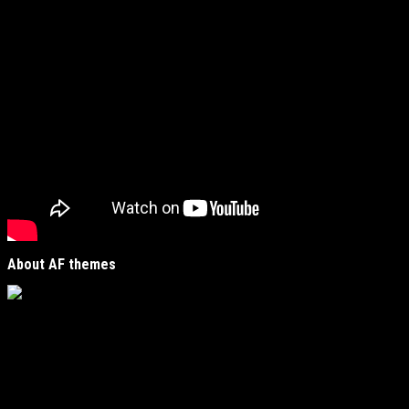
About AF themes
Vijesti Plus
je savremeni informativni portal unutar
MirJak Media Group
, prepoznatljiv po brzom, tačnom i
objektivnom izvještavanju. Naša platforma je digitalno
čvorište koje povezuje lokalne zajednice sa globalnim