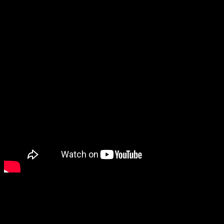
Naglasio je da sličan skup može biti organizovan i u
Sarajevu, te pozvao sve političke subjekte koji se osjećaju
kao državljani Bosne i Hercegovine da se pridruže
inicijativi.
„Cilj nam je da zajedno napravimo liste kvalitetnih ljudi za
državni Parlament i entitetske parlamente, te da
definišemo ciljeve koji će biti u interesu svih građana
Bosne i Hercegovine“, poručio je Konaković.