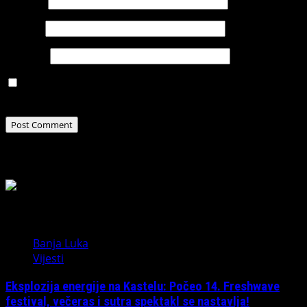
Name
*
Email
*
Website
Save my name, email, and website in this browser for
the next time I comment.
Related Stories
Banja Luka
Vijesti
Eksplozija energije na Kastelu: Počeo 14. Freshwave
festival, večeras i sutra spektakl se nastavlja!