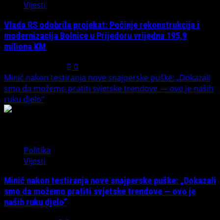
Vijesti
Vlada RS odobrila projekat: Počinje rekonstrukcija i
modernizacija Bolnice u Prijedoru vrijedna 195,9
miliona KM
August 1, 2026
0
Minić nakon testiranja nove snajperske puške: „Dokazali
smo da možemo pratiti svjetske trendove — ovo je naših
ruku djelo“
4
Politika
Vijesti
Minić nakon testiranja nove snajperske puške: „Dokazali
smo da možemo pratiti svjetske trendove — ovo je
naših ruku djelo“