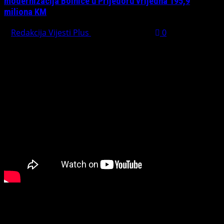
modernizacija Bolnice u Prijedoru vrijedna 195,9
miliona KM
Redakcija Vijesti Plus
August 1, 2026
0
PREPORUČUJEMO
Connect with Us