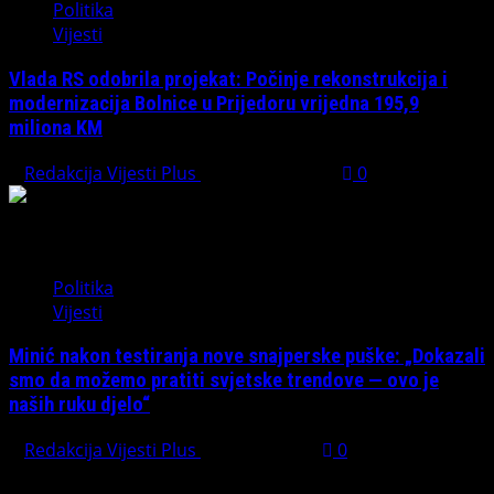
Politika
Vijesti
Vlada RS odobrila projekat: Počinje rekonstrukcija i
modernizacija Bolnice u Prijedoru vrijedna 195,9
miliona KM
Redakcija Vijesti Plus
August 1, 2026
0
Politika
Vijesti
Minić nakon testiranja nove snajperske puške: „Dokazali
smo da možemo pratiti svjetske trendove — ovo je
naših ruku djelo“
Redakcija Vijesti Plus
July 31, 2026
0
Preporučujemo pogledaj te