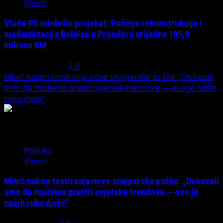
Vijesti
Vlada RS odobrila projekat: Počinje rekonstrukcija i
modernizacija Bolnice u Prijedoru vrijedna 195,9
miliona KM
August 1, 2026
0
Minić nakon testiranja nove snajperske puške: „Dokazali
smo da možemo pratiti svjetske trendove — ovo je naših
ruku djelo“
4
Politika
Vijesti
Minić nakon testiranja nove snajperske puške: „Dokazali
smo da možemo pratiti svjetske trendove — ovo je
naših ruku djelo“