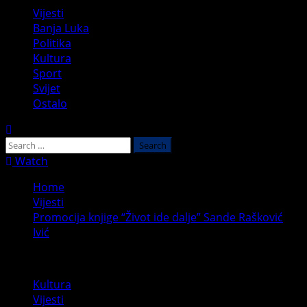
Primary
Vijesti
Menu
Banja Luka
Politika
Kultura
Sport
Svijet
Ostalo
Search
for:
Watch
Home
Vijesti
Promocija knjige “Život ide dalje” Sande Rašković
Ivić
Kultura
Vijesti