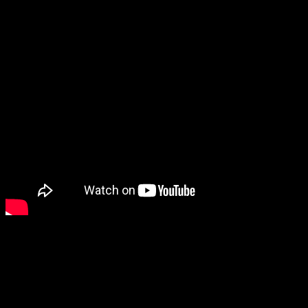
“život sila koja uvijek nosi
napred.”
Tokom promocije, Sanda je govorila o izazovima s kojima
se susretala, ali i o tome
kako je knjiga nastala kao rezultat njene želje da
pomogne drugima da pronađu