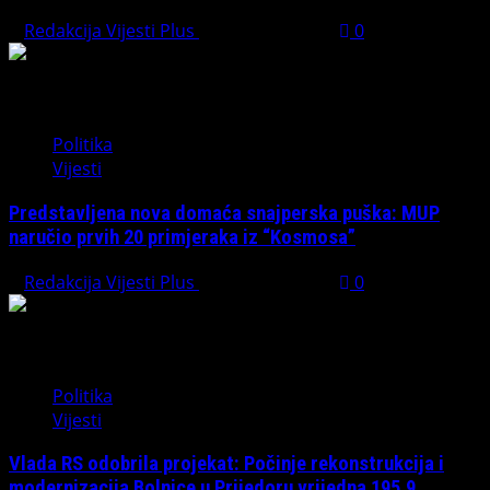
Redakcija Vijesti Plus
August 7, 2026
0
Politika
Vijesti
Predstavljena nova domaća snajperska puška: MUP
naručio prvih 20 primjeraka iz “Kosmosa”
Redakcija Vijesti Plus
August 1, 2026
0
Politika
Vijesti
Vlada RS odobrila projekat: Počinje rekonstrukcija i
modernizacija Bolnice u Prijedoru vrijedna 195,9