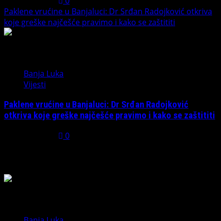
July 31, 2026
0
Paklene vrućine u Banjaluci: Dr Srđan Radojković otkriva
koje greške najčešće pravimo i kako se zaštititi
5
Banja Luka
Vijesti
Paklene vrućine u Banjaluci: Dr Srđan Radojković
otkriva koje greške najčešće pravimo i kako se zaštititi
July 31, 2026
0
Možda ste propustili
Banja Luka