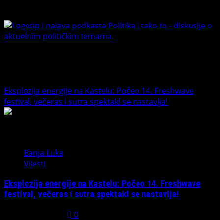
Youtube
Banet Politika i tako to
Trending News
Eksplozija energije na Kastelu: Počeo 14. Freshwave
festival, večeras i sutra spektakl se nastavlja!
1
Banja Luka
Vijesti
Eksplozija energije na Kastelu: Počeo 14. Freshwave
festival, večeras i sutra spektakl se nastavlja!
August 7, 2026
0