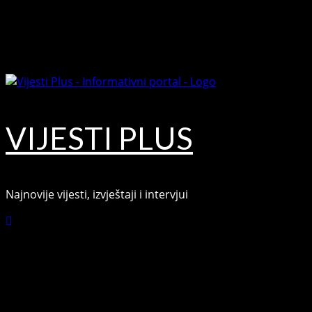
Skip
August 8, 2026
to
Facebook
content
Youtube
VIJESTI PLUS
Najnovije vijesti, izvještaji i intervjui
Connect with Us
Facebook
Youtube