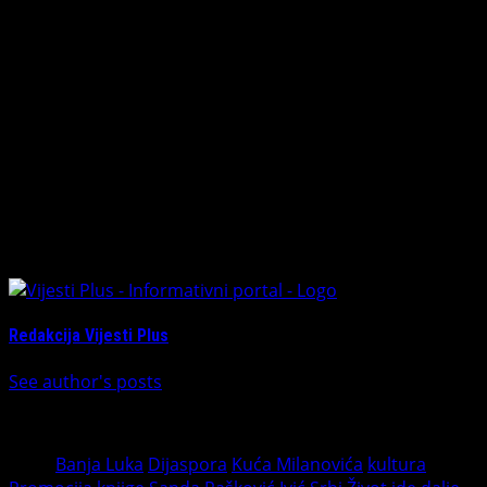
njihovim ličnim borbama i preprekama koje im život
postavlja.
O knjizi su, pored autorke, govorili Manojlo Manjo Vukotić
iz izdavačke kuće
“Vukotić Media” i prof. dr Duško Pevulja koji su istakli
značaj knjige i snažnu
poruku koju ona nosi.
Piše: Neda Gavrić
About The Author
Redakcija Vijesti Plus
See author's posts
Tags:
Banja Luka
Dijaspora
Kuća Milanovića
kultura