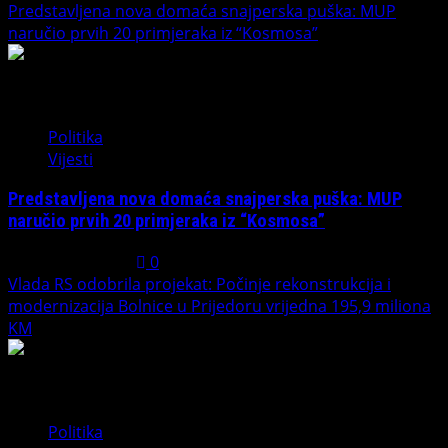
Predstavljena nova domaća snajperska puška: MUP
naručio prvih 20 primjeraka iz “Kosmosa”
2
Politika
Vijesti
Predstavljena nova domaća snajperska puška: MUP
naručio prvih 20 primjeraka iz “Kosmosa”
August 1, 2026
0
Vlada RS odobrila projekat: Počinje rekonstrukcija i
modernizacija Bolnice u Prijedoru vrijedna 195,9 miliona
KM
3
Politika