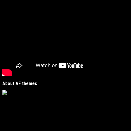
About AF themes
Vijesti Plus
je savremeni informativni portal unutar
MirJak Media Group
, prepoznatljiv po brzom, tačnom i
objektivnom izvještavanju. Naša platforma je digitalno
čvorište koje povezuje lokalne zajednice sa globalnim
zbivanjima, kreirano da zadovolji potrebe modernih