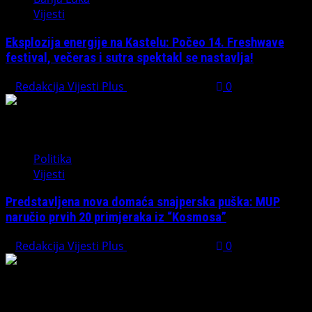
Vijesti
Eksplozija energije na Kastelu: Počeo 14. Freshwave
festival, večeras i sutra spektakl se nastavlja!
Redakcija Vijesti Plus
August 7, 2026
0
Politika
Vijesti
Predstavljena nova domaća snajperska puška: MUP
naručio prvih 20 primjeraka iz “Kosmosa”
Redakcija Vijesti Plus
August 1, 2026
0