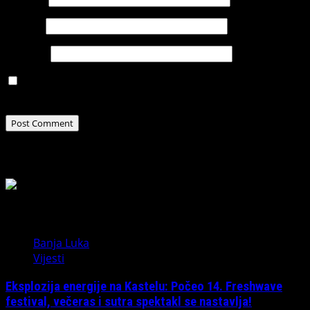
Email
*
Website
Save my name, email, and website in this browser for
the next time I comment.
Related Stories
Banja Luka
Vijesti
Eksplozija energije na Kastelu: Počeo 14. Freshwave
festival, večeras i sutra spektakl se nastavlja!