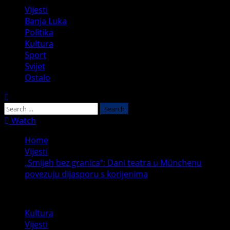
Primary
Vijesti
Menu
Banja Luka
Politika
Kultura
Sport
Svijet
Ostalo
Search
for:
Watch
Home
Vijesti
„Smijeh bez granica“: Dani teatra u Münchenu
povezuju dijasporu s korijenima
Kultura
Vijesti