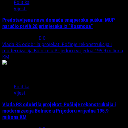
Politika
Vijesti
Predstavljena nova domaća snajperska puška: MUP
naručio prvih 20 primjeraka iz “Kosmosa”
August 1, 2026
0
Vlada RS odobrila projekat: Počinje rekonstrukcija i
modernizacija Bolnice u Prijedoru vrijedna 195,9 miliona
KM
3
Politika
Vijesti
Vlada RS odobrila projekat: Počinje rekonstrukcija i
modernizacija Bolnice u Prijedoru vrijedna 195,9
miliona KM