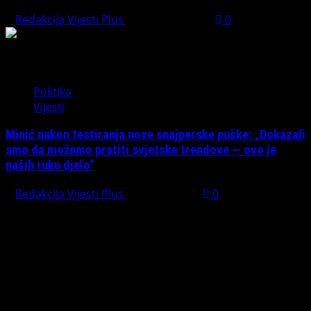
Redakcija Vijesti Plus
August 1, 2026
0
Politika
Vijesti
Minić nakon testiranja nove snajperske puške: „Dokazali
smo da možemo pratiti svjetske trendove — ovo je
naših ruku djelo“
Redakcija Vijesti Plus
July 31, 2026
0
Preporučujemo pogledaj te