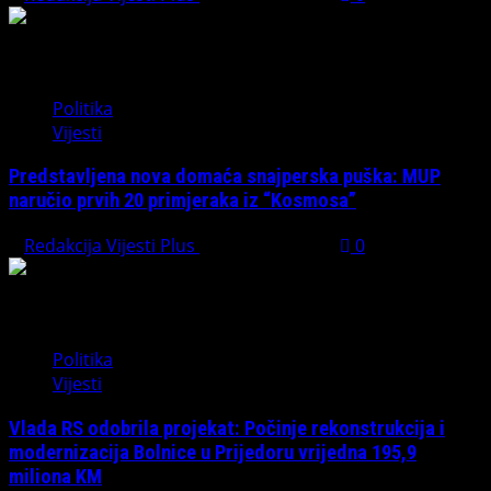
Politika
Vijesti
Predstavljena nova domaća snajperska puška: MUP
naručio prvih 20 primjeraka iz “Kosmosa”
Redakcija Vijesti Plus
August 1, 2026
0
Politika
Vijesti
Vlada RS odobrila projekat: Počinje rekonstrukcija i
modernizacija Bolnice u Prijedoru vrijedna 195,9
miliona KM