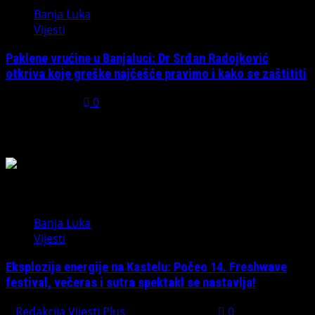
Banja Luka
Vijesti
Paklene vrućine u Banjaluci: Dr Srđan Radojković
otkriva koje greške najčešće pravimo i kako se zaštititi
July 31, 2026
0
Možda ste propustili
Banja Luka
Vijesti
Eksplozija energije na Kastelu: Počeo 14. Freshwave
festival, večeras i sutra spektakl se nastavlja!
Redakcija Vijesti Plus
August 7, 2026
0