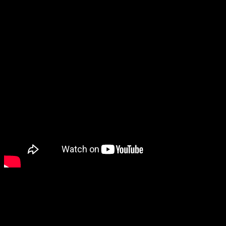
pristupom, projekt koji nije samo rad i učenje, već
istinska veza s našom prošlošću i korijenima“, istaknula je
Šiljegović.
Program prožet komedijom i emocijama
Selekcija festivala temelji se na komedijama koje na
duhovit način obrađuju svakodnevicu naših ljudi u