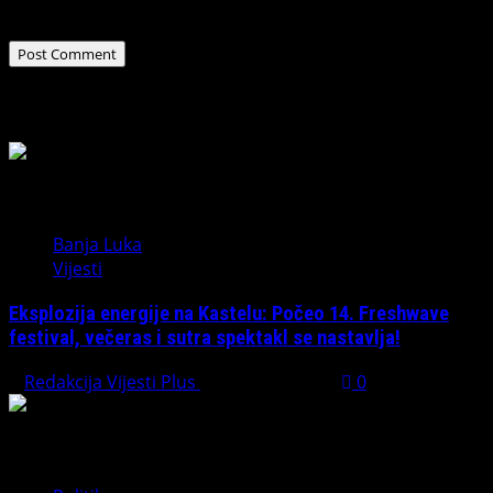
the next time I comment.
Related Stories
Banja Luka
Vijesti
Eksplozija energije na Kastelu: Počeo 14. Freshwave
festival, večeras i sutra spektakl se nastavlja!
Redakcija Vijesti Plus
August 7, 2026
0