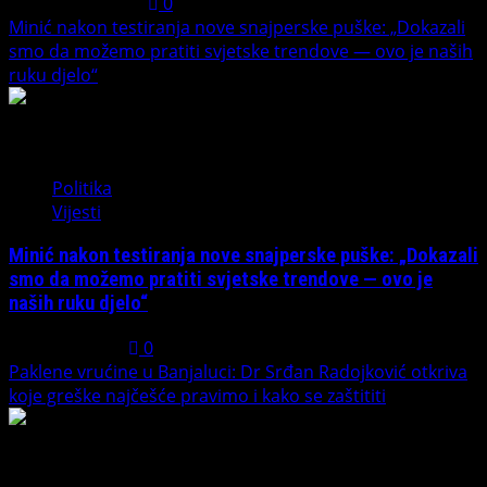
August 1, 2026
0
Minić nakon testiranja nove snajperske puške: „Dokazali
smo da možemo pratiti svjetske trendove — ovo je naših
ruku djelo“
4
Politika
Vijesti
Minić nakon testiranja nove snajperske puške: „Dokazali
smo da možemo pratiti svjetske trendove — ovo je
naših ruku djelo“
July 31, 2026
0
Paklene vrućine u Banjaluci: Dr Srđan Radojković otkriva
koje greške najčešće pravimo i kako se zaštititi
5