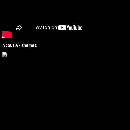
About AF themes
Vijesti Plus
je savremeni informativni portal unutar
MirJak Media Group
, prepoznatljiv po brzom, tačnom i
objektivnom izvještavanju. Naša platforma je digitalno
čvorište koje povezuje lokalne zajednice sa globalnim
zbivanjima, kreirano da zadovolji potrebe modernih
čitatelja koji traže suštinu u moru informacija.
Fokus i regionalna prisutnost
Naš urednički fokus obuhvata ključne oblasti poput
politike, ekonomije, kulture i sporta, ali s jasnim i