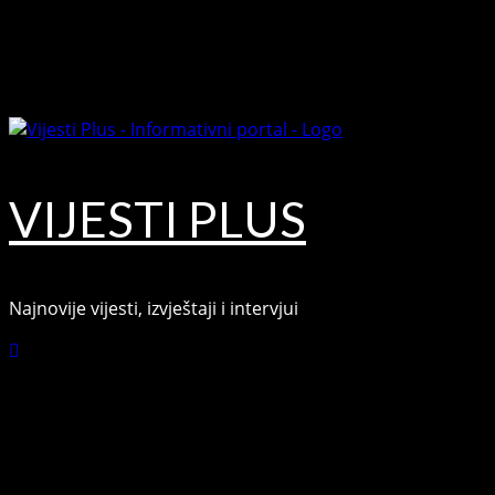
Skip
August 8, 2026
to
Facebook
content
Youtube
VIJESTI PLUS
Najnovije vijesti, izvještaji i intervjui
Connect with Us
Facebook
Youtube