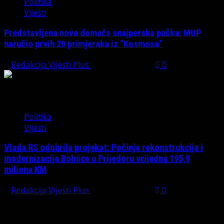
Politika
Vijesti
Predstavljena nova domaća snajperska puška: MUP
naručio prvih 20 primjeraka iz “Kosmosa”
Redakcija Vijesti Plus
August 1, 2026
0
Politika
Vijesti
Vlada RS odobrila projekat: Počinje rekonstrukcija i
modernizacija Bolnice u Prijedoru vrijedna 195,9
miliona KM
Redakcija Vijesti Plus
August 1, 2026
0
PREPORUČUJEMO