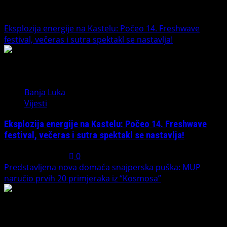
Trending News
Eksplozija energije na Kastelu: Počeo 14. Freshwave
festival, večeras i sutra spektakl se nastavlja!
1
Banja Luka
Vijesti
Eksplozija energije na Kastelu: Počeo 14. Freshwave
festival, večeras i sutra spektakl se nastavlja!
August 7, 2026
0
Predstavljena nova domaća snajperska puška: MUP
naručio prvih 20 primjeraka iz “Kosmosa”
2