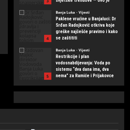
svjetske trendove — ovo je
3
naših ruku djelo“
Banja Luka
Vijesti
July 31, 2026
0
Paklene vrućine u Banjaluci: Dr
Srđan Radojković otkriva koje
greške najčešće pravimo i kako
se zaštititi
4
July 31, 2026
0
Banja Luka
Vijesti
Restrikcije i plan
vodosnabdijevanja: Voda po
sistemu “dva dana ima, dva
nema” za Ramiće i Prijakovce
5
July 31, 2026
0
Politika
Vijesti
Predstavljena nova domaća
snajperska puška: MUP naručio
prvih 20 primjeraka iz
“Kosmosa”
1
August 1, 2026
0
Politika
Vijesti