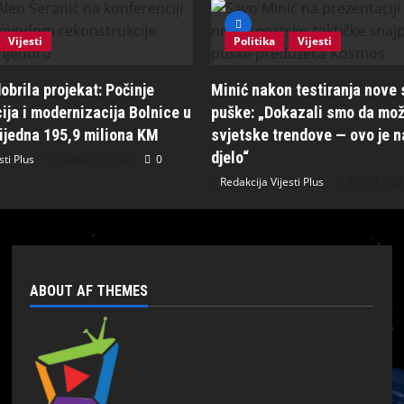
Vijesti
Politika
Vijesti
obrila projekat: Počinje
Minić nakon testiranja nove
ija i modernizacija Bolnice u
puške: „Dokazali smo da mož
rijedna 195,9 miliona KM
svjetske trendove — ovo je n
djelo“
sti Plus
August 1, 2026
0
Redakcija Vijesti Plus
July 31, 20
ABOUT AF THEMES