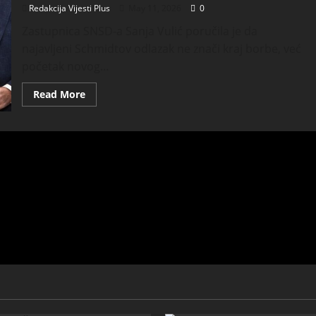
Redakcija Vijesti Plus
May 11, 2026
0
Zastupnica SNSD-a Sanja Vulić poručila je da
najavljeni Schmidtov odlazak ne znači kraj borbe, već
početak novog...
Read More