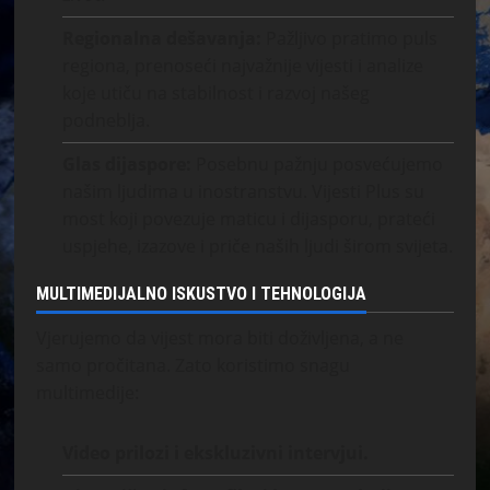
Regionalna dešavanja:
Pažljivo pratimo puls
regiona, prenoseći najvažnije vijesti i analize
koje utiču na stabilnost i razvoj našeg
podneblja.
Glas dijaspore:
Posebnu pažnju posvećujemo
našim ljudima u inostranstvu. Vijesti Plus su
most koji povezuje maticu i dijasporu, prateći
uspjehe, izazove i priče naših ljudi širom svijeta.
MULTIMEDIJALNO ISKUSTVO I TEHNOLOGIJA
Vjerujemo da vijest mora biti doživljena, a ne
samo pročitana. Zato koristimo snagu
multimedije:
Video prilozi i ekskluzivni intervjui.