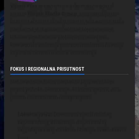
Vijesti Plus
je savremeni informativni portal
unutar
MirJak Media Group
, prepoznatljiv po
brzom, tačnom i objektivnom izvještavanju. Naša
platforma je digitalno čvorište koje povezuje
lokalne zajednice sa globalnim zbivanjima,
kreirano da zadovolji potrebe modernih čitatelja
koji traže suštinu u moru informacija.
FOKUS I REGIONALNA PRISUTNOST
Naš urednički fokus obuhvata ključne oblasti
poput politike, ekonomije, kulture i sporta, ali s
jasnim i autentičnim usmjerenjem:
Lokalne priče:
Donosimo vijesti iz vašeg
neposrednog okruženja, dajući značaj
događajima koji direktno oblikuju svakodnevni
život.