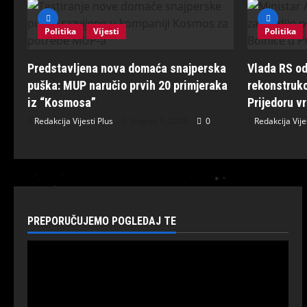
Politika
Vijesti
Politika
Predstavljena nova domaća snajperska
Vlada RS od
puška: MUP naručio prvih 20 primjeraka
rekonstrukc
iz “Kosmosa”
Prijedoru v
Redakcija Vijesti Plus
August 1, 2026
0
Redakcija Vije
PREPORUČUJEMO POGLEDAJ TE