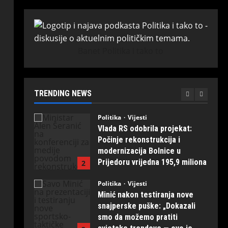
vodosnabdijevanja: Voda po
sistemu “dva dana ima, dva
nema” za Ramiće i Prijakovce
5
July 31, 2026
0
Banet Politika i tako to
Politika
Vijesti
Predstavljena nova domaća
snajperska puška: MUP naručio
prvih 20 primjeraka iz
TRENDING NEWS
“Kosmosa”
1
August 1, 2026
0
Politika
Vijesti
Vlada RS odobrila projekat:
Počinje rekonstrukcija i
modernizacija Bolnice u
Prijedoru vrijedna 195,9 miliona
2
KM
Politika
Vijesti
August 1, 2026
0
Minić nakon testiranja nove
snajperske puške: „Dokazali
smo da možemo pratiti