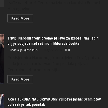
izađe na izbore? Centralna izborna komisija Bosne i
Hercegovine...
Read More
Trivić: Narodni front predao prijave za izbore; Naš jedini
cilj je pobjeda nad režimom Milorada Dodika
Redakcija Vijesti Plus
May 22, 2026
0
Predsjednica Narodnog fronta, Jelena Trivić, potvrdila
je da je ova stranka zvanično predala prijavu
Centralnoj izbornoj komisiji...
Read More
KRAJ TERORA NAD SRPSKOM? Vulićeva jasna: Schmidtov
odlazak je tek početak