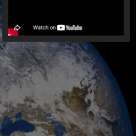
nema” za Ramiće i Prijakovce
5
July 31, 2026
0