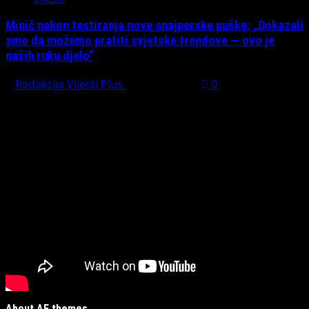
Minić nakon testiranja nove snajperske puške: „Dokazali
smo da možemo pratiti svjetske trendove — ovo je
naših ruku djelo“
Redakcija Vijesti Plus
July 31, 2026
0
Preporučujemo pogledaj te
About AF themes