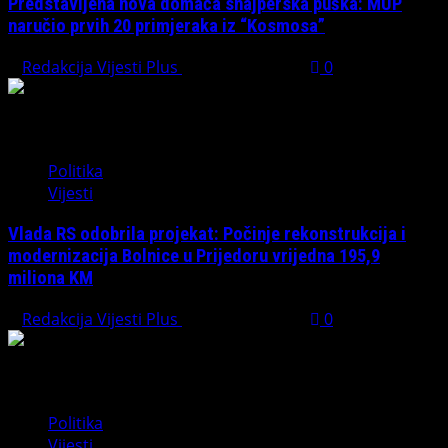
Predstavljena nova domaća snajperska puška: MUP
naručio prvih 20 primjeraka iz “Kosmosa”
Redakcija Vijesti Plus
August 1, 2026
0
Politika
Vijesti
Vlada RS odobrila projekat: Počinje rekonstrukcija i
modernizacija Bolnice u Prijedoru vrijedna 195,9
miliona KM
Redakcija Vijesti Plus
August 1, 2026
0
Politika
Vijesti