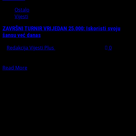
Ostalo
Vijesti
ZAVRŠNI TURNIR VRIJEDAN 25.000: Iskoristi svoju
šansu već danas
Redakcija Vijesti Plus
December 31, 2024
0
Meridian online kazino donosi ekskluzivnu priliku za sve
ljubitelje slot igara.Zgrabi je i od jednom osvoji sjajnih...
Read
Read More
more
PREPORUČUJEMO
about
ZAVRŠNI
TURNIR
VRIJEDAN
25.000:
Iskoristi
svoju
šansu
već