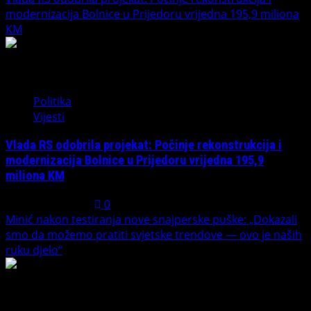
modernizacija Bolnice u Prijedoru vrijedna 195,9 miliona
KM
3
Politika
Vijesti
Vlada RS odobrila projekat: Počinje rekonstrukcija i
modernizacija Bolnice u Prijedoru vrijedna 195,9
miliona KM
August 1, 2026
0
Minić nakon testiranja nove snajperske puške: „Dokazali
smo da možemo pratiti svjetske trendove — ovo je naših
ruku djelo“
4