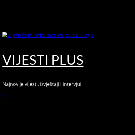
Skip
August 8, 2026
to
Facebook
content
Youtube
VIJESTI PLUS
Najnovije vijesti, izvještaji i intervjui
Connect with Us
Facebook
Youtube