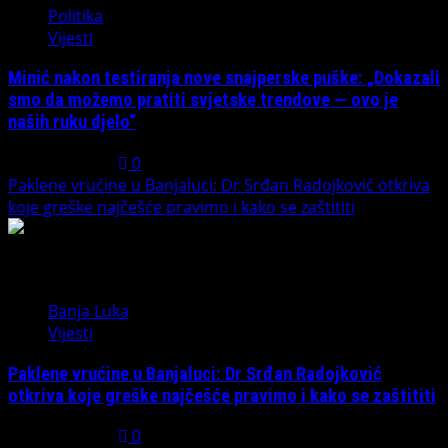
Politika
Vijesti
Minić nakon testiranja nove snajperske puške: „Dokazali
smo da možemo pratiti svjetske trendove — ovo je
naših ruku djelo“
July 31, 2026
0
Paklene vrućine u Banjaluci: Dr Srđan Radojković otkriva
koje greške najčešće pravimo i kako se zaštititi
5
Banja Luka
Vijesti
Paklene vrućine u Banjaluci: Dr Srđan Radojković
otkriva koje greške najčešće pravimo i kako se zaštititi
July 31, 2026
0