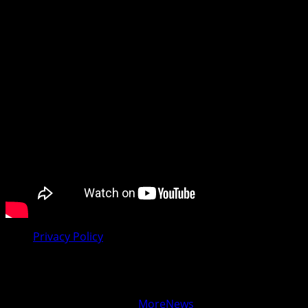
svijet.
Preporučujemo pogledaj te
Privacy Policy
Facebook
Youtube
Copyright © Vijesti Plus
|
MoreNews
by AF themes.