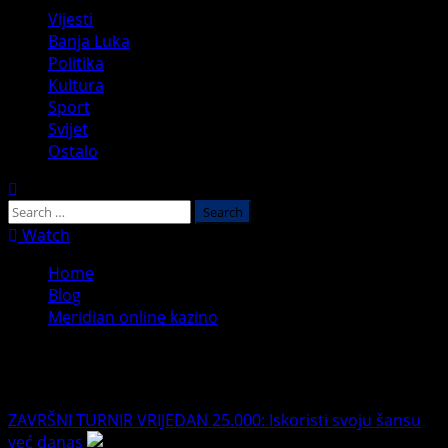
Primary
Vijesti
Menu
Banja Luka
Politika
Kultura
Sport
Svijet
Ostalo
Search
for:
Watch
Home
Blog
Meridian online kazino
Meridian online kazino
ZAVRŠNI TURNIR VRIJEDAN 25.000: Iskoristi svoju šansu
već danas