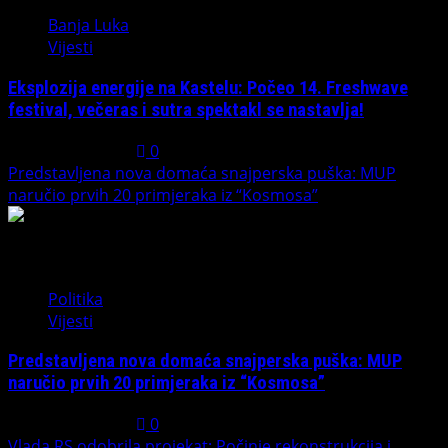
Banja Luka
Vijesti
Eksplozija energije na Kastelu: Počeo 14. Freshwave
festival, večeras i sutra spektakl se nastavlja!
August 7, 2026
0
Predstavljena nova domaća snajperska puška: MUP
naručio prvih 20 primjeraka iz “Kosmosa”
2
Politika
Vijesti
Predstavljena nova domaća snajperska puška: MUP
naručio prvih 20 primjeraka iz “Kosmosa”
August 1, 2026
0
Vlada RS odobrila projekat: Počinje rekonstrukcija i