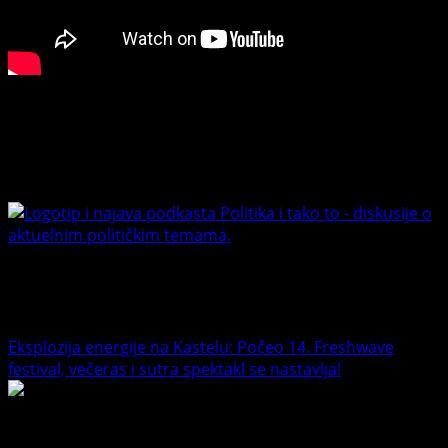
danas
Connect with Us
Facebook
Youtube
Banet Politika i tako to
Trending News
Eksplozija energije na Kastelu: Počeo 14. Freshwave
festival, večeras i sutra spektakl se nastavlja!
1