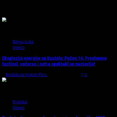
Možda ste propustili
Banja Luka
Vijesti
Eksplozija energije na Kastelu: Počeo 14. Freshwave
festival, večeras i sutra spektakl se nastavlja!
Redakcija Vijesti Plus
August 7, 2026
0
Politika
Vijesti