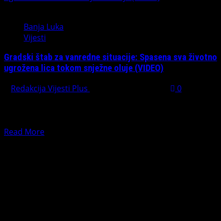
Banja Luka
Vijesti
Gradski štab za vanredne situacije: Spasena sva životno
ugrožena lica tokom snježne oluje (VIDEO)
Redakcija Vijesti Plus
December 31, 2024
0
Gradski štab za vanredne situacije na današnjoj sjednici
sumirao je sve preduzete aktivnosti u proteklih sedam
dana,...
Read
Read More
more
PREPORUČUJEMO
about
Gradski
štab
za
vanredne
situacije:
Spasena