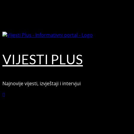
Skip
August 6, 2026
to
Facebook
content
Youtube
VIJESTI PLUS
Najnovije vijesti, izvještaji i intervjui
Connect with Us
Facebook
Youtube