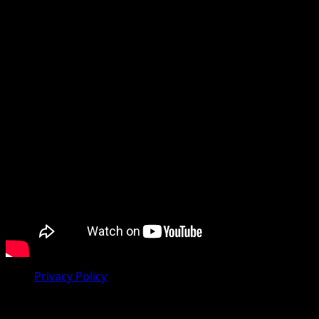
na to da li pratite dešavanja u svom gradu, regionu ili
tražite vijesti iz dijaspore, mi smo vaš pouzdan prozor u
svijet.
Preporučujemo pogledaj te
Privacy Policy
Facebook
Youtube