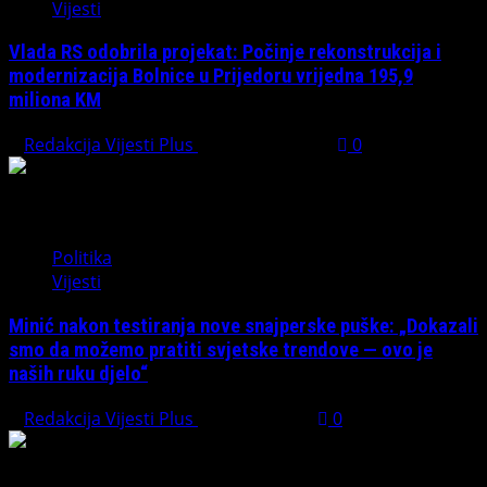
Vijesti
Vlada RS odobrila projekat: Počinje rekonstrukcija i
modernizacija Bolnice u Prijedoru vrijedna 195,9
miliona KM
Redakcija Vijesti Plus
August 1, 2026
0
Politika
Vijesti
Minić nakon testiranja nove snajperske puške: „Dokazali
smo da možemo pratiti svjetske trendove — ovo je
naših ruku djelo“
Redakcija Vijesti Plus
July 31, 2026
0