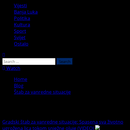
Primary
Vijesti
Menu
Banja Luka
Politika
Kultura
Sport
Svijet
Ostalo
Search
for:
Watch
Home
Blog
Štab za vanredne situacije
Štab za vanredne situacije
Gradski štab za vanredne situacije: Spasena sva životno
ugrožena lica tokom snježne oluje (VIDEO)