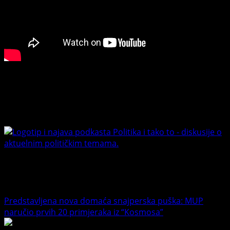
sva
životno
ugrožena
lica
tokom
snježne
oluje
Connect with Us
(VIDEO)
Facebook
Youtube
Banet Politika i tako to
Trending News
Predstavljena nova domaća snajperska puška: MUP
naručio prvih 20 primjeraka iz “Kosmosa”