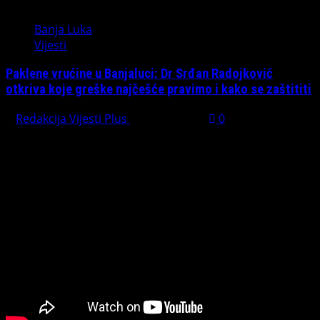
Banja Luka
Vijesti
Paklene vrućine u Banjaluci: Dr Srđan Radojković
otkriva koje greške najčešće pravimo i kako se zaštititi
Redakcija Vijesti Plus
July 31, 2026
0
Preporučujemo pogledaj te