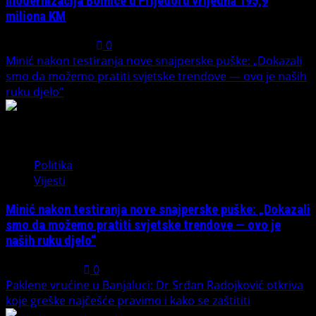
modernizacija Bolnice u Prijedoru vrijedna 195,9
miliona KM
August 1, 2026
0
Minić nakon testiranja nove snajperske puške: „Dokazali
smo da možemo pratiti svjetske trendove — ovo je naših
ruku djelo“
3
Politika
Vijesti
Minić nakon testiranja nove snajperske puške: „Dokazali
smo da možemo pratiti svjetske trendove — ovo je
naših ruku djelo“
July 31, 2026
0
Paklene vrućine u Banjaluci: Dr Srđan Radojković otkriva
koje greške najčešće pravimo i kako se zaštititi