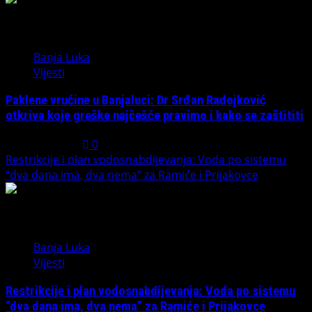
4
Banja Luka
Vijesti
Paklene vrućine u Banjaluci: Dr Srđan Radojković
otkriva koje greške najčešće pravimo i kako se zaštititi
July 31, 2026
0
Restrikcije i plan vodosnabdijevanja: Voda po sistemu
“dva dana ima, dva nema” za Ramiće i Prijakovce
5
Banja Luka
Vijesti
Restrikcije i plan vodosnabdijevanja: Voda po sistemu
“dva dana ima, dva nema” za Ramiće i Prijakovce