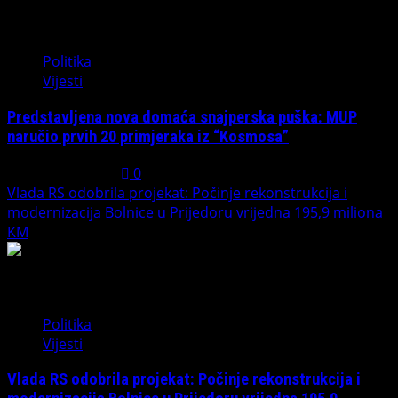
1
Politika
Vijesti
Predstavljena nova domaća snajperska puška: MUP
naručio prvih 20 primjeraka iz “Kosmosa”
August 1, 2026
0
Vlada RS odobrila projekat: Počinje rekonstrukcija i
modernizacija Bolnice u Prijedoru vrijedna 195,9 miliona
KM
2
Politika
Vijesti
Vlada RS odobrila projekat: Počinje rekonstrukcija i