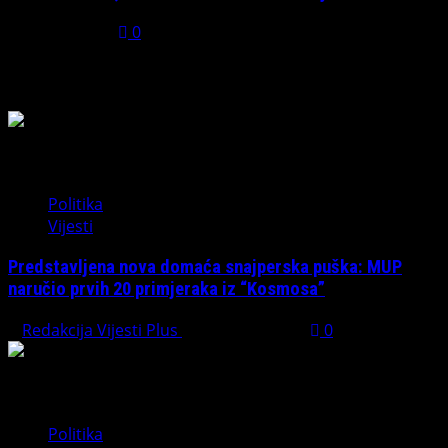
July 31, 2026
0
Možda ste propustili
Politika
Vijesti
Predstavljena nova domaća snajperska puška: MUP
naručio prvih 20 primjeraka iz “Kosmosa”
Redakcija Vijesti Plus
August 1, 2026
0
Politika