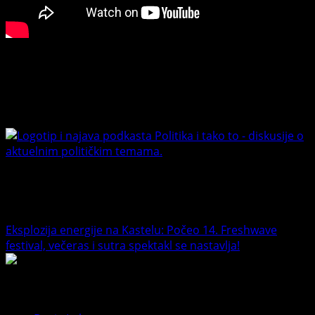
potpuno
je
promašio
svoj
Connect with Us
cilj“
Facebook
Youtube
Banet Politika i tako to
Trending News
Eksplozija energije na Kastelu: Počeo 14. Freshwave
festival, večeras i sutra spektakl se nastavlja!
1