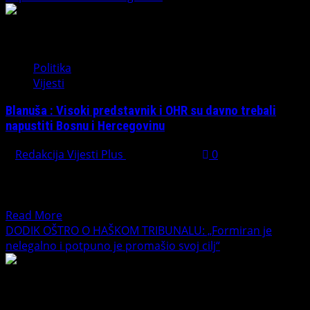
Politika
Vijesti
Blanuša : Visoki predstavnik i OHR su davno trebali
napustiti Bosnu i Hercegovinu
Redakcija Vijesti Plus
July 18, 2026
0
Srpska demokratska stranka (SDS) ima jasan i
nepromijenjen stav kada je u pitanju uloga Ureda visokog
predstavnika...
Read
Read More
more
DODIK OŠTRO O HAŠKOM TRIBUNALU: „Formiran je
about
nelegalno i potpuno je promašio svoj cilj“
Blanuša
:
Visoki
predstavnik