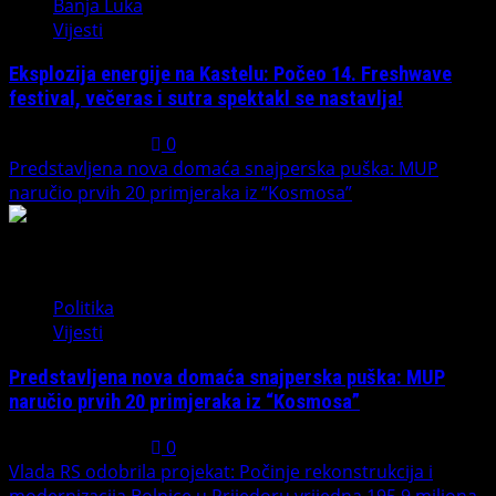
Banja Luka
Vijesti
Eksplozija energije na Kastelu: Počeo 14. Freshwave
festival, večeras i sutra spektakl se nastavlja!
August 7, 2026
0
Predstavljena nova domaća snajperska puška: MUP
naručio prvih 20 primjeraka iz “Kosmosa”
2
Politika
Vijesti
Predstavljena nova domaća snajperska puška: MUP
naručio prvih 20 primjeraka iz “Kosmosa”
August 1, 2026
0
Vlada RS odobrila projekat: Počinje rekonstrukcija i
modernizacija Bolnice u Prijedoru vrijedna 195,9 miliona