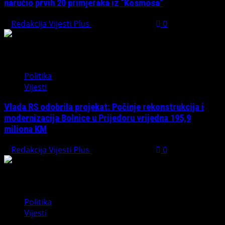
naručio prvih 20 primjeraka iz “Kosmosa”
Redakcija Vijesti Plus
August 1, 2026
0
Politika
Vijesti
Vlada RS odobrila projekat: Počinje rekonstrukcija i
modernizacija Bolnice u Prijedoru vrijedna 195,9
miliona KM
Redakcija Vijesti Plus
August 1, 2026
0
Politika
Vijesti