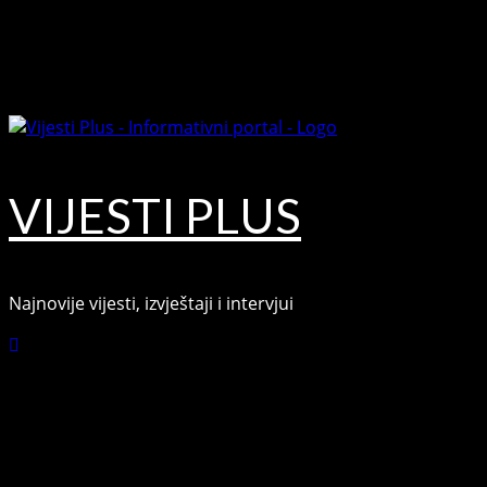
Skip
August 9, 2026
to
Facebook
content
Youtube
VIJESTI PLUS
Najnovije vijesti, izvještaji i intervjui
Connect with Us
Facebook
Youtube