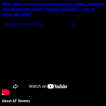
Minić nakon testiranja nove snajperske puške: „Dokazali
smo da možemo pratiti svjetske trendove — ovo je
naših ruku djelo“
Redakcija Vijesti Plus
July 31, 2026
0
Preporučujemo pogledaj te
About AF themes