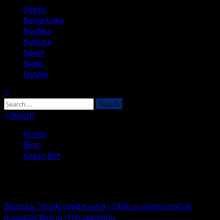
Primary
Vijesti
Menu
Banja Luka
Politika
Kultura
Sport
Svijet
Ostalo
Search
for:
Watch
Home
Blog
Vijesti BiH
Vijesti BiH
Blanuša : Visoki predstavnik i OHR su davno trebali
napustiti Bosnu i Hercegovinu