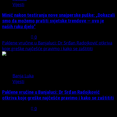
Vijesti
Minić nakon testiranja nove snajperske puške: „Dokazali
smo da možemo pratiti svjetske trendove — ovo je
naših ruku djelo“
July 31, 2026
0
Paklene vrućine u Banjaluci: Dr Srđan Radojković otkriva
koje greške najčešće pravimo i kako se zaštititi
5
Banja Luka
Vijesti
Paklene vrućine u Banjaluci: Dr Srđan Radojković
otkriva koje greške najčešće pravimo i kako se zaštititi
July 31, 2026
0