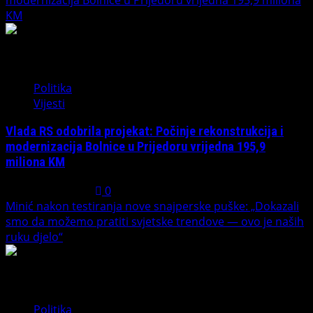
KM
3
Politika
Vijesti
Vlada RS odobrila projekat: Počinje rekonstrukcija i
modernizacija Bolnice u Prijedoru vrijedna 195,9
miliona KM
August 1, 2026
0
Minić nakon testiranja nove snajperske puške: „Dokazali
smo da možemo pratiti svjetske trendove — ovo je naših
ruku djelo“
4
Politika