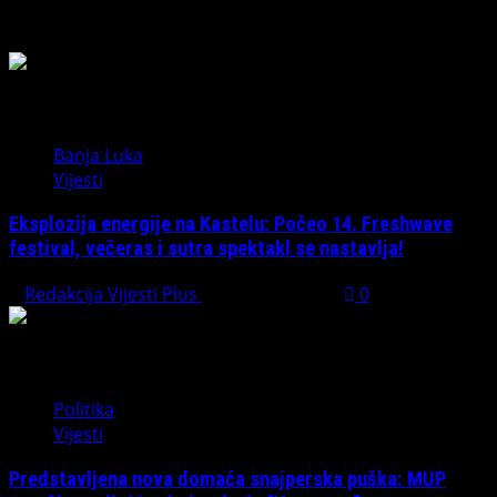
Možda ste propustili
Banja Luka
Vijesti
Eksplozija energije na Kastelu: Počeo 14. Freshwave
festival, večeras i sutra spektakl se nastavlja!
Redakcija Vijesti Plus
August 7, 2026
0
Politika
Vijesti
Predstavljena nova domaća snajperska puška: MUP