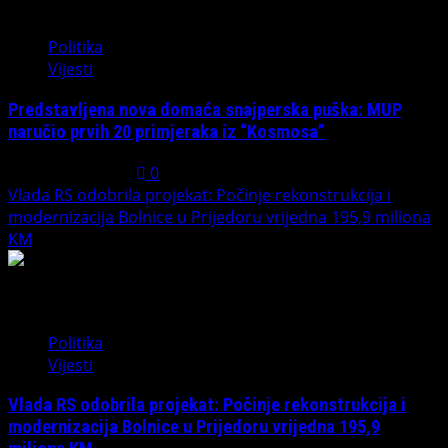
1
Politika
Vijesti
Predstavljena nova domaća snajperska puška: MUP
naručio prvih 20 primjeraka iz “Kosmosa”
August 1, 2026
0
Vlada RS odobrila projekat: Počinje rekonstrukcija i
modernizacija Bolnice u Prijedoru vrijedna 195,9 miliona
KM
2
Politika
Vijesti
Vlada RS odobrila projekat: Počinje rekonstrukcija i
modernizacija Bolnice u Prijedoru vrijedna 195,9