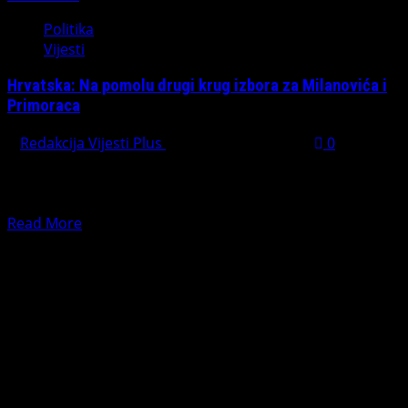
Politika
Vijesti
Hrvatska: Na pomolu drugi krug izbora za Milanovića i
Primoraca
Redakcija Vijesti Plus
December 29, 2024
0
Aktuelni predsjednik Hrvatske, Zoran Milanović, nije
uspio osvojiti novi mandat već u prvom krugu
predsjedničkih izbora, iako...
Read
Read More
more
PREPORUČUJEMO
about
Hrvatska:
Na
pomolu
drugi
krug
izbora
za