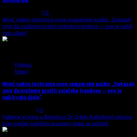
miliona KM
August 1, 2026
0
Minić nakon testiranja nove snajperske puške: „Dokazali
smo da možemo pratiti svjetske trendove — ovo je naših
ruku djelo“
3
Politika
Vijesti
Minić nakon testiranja nove snajperske puške: „Dokazali
smo da možemo pratiti svjetske trendove — ovo je
naših ruku djelo“
July 31, 2026
0
Paklene vrućine u Banjaluci: Dr Srđan Radojković otkriva
koje greške najčešće pravimo i kako se zaštititi