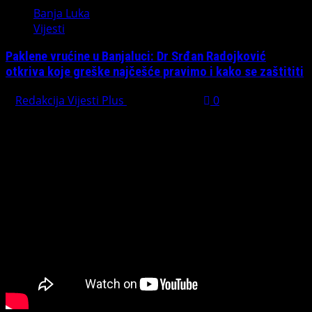
Banja Luka
Vijesti
Paklene vrućine u Banjaluci: Dr Srđan Radojković
otkriva koje greške najčešće pravimo i kako se zaštititi
Redakcija Vijesti Plus
July 31, 2026
0
Preporučujemo pogledaj te