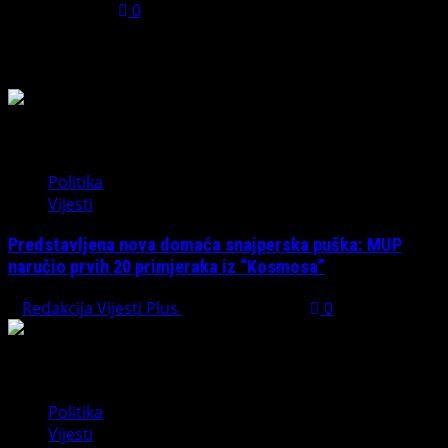
July 31, 2026
0
Možda ste propustili
Politika
Vijesti
Predstavljena nova domaća snajperska puška: MUP
naručio prvih 20 primjeraka iz “Kosmosa”
Redakcija Vijesti Plus
August 1, 2026
0
Politika
Vijesti