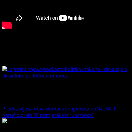
Milanovića
i
Primoraca
Connect with Us
Facebook
Youtube
Banet Politika i tako to
Trending News
Predstavljena nova domaća snajperska puška: MUP
naručio prvih 20 primjeraka iz “Kosmosa”