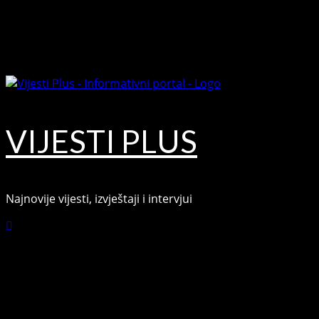
Skip
August 6, 2026
to
Facebook
content
Youtube
VIJESTI PLUS
Najnovije vijesti, izvještaji i intervjui
Connect with Us
Facebook
Youtube