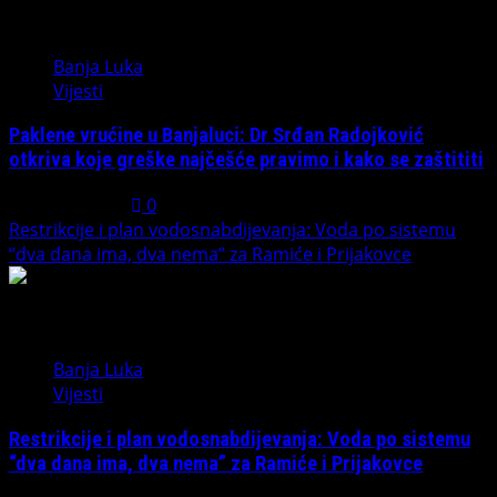
4
Banja Luka
Vijesti
Paklene vrućine u Banjaluci: Dr Srđan Radojković
otkriva koje greške najčešće pravimo i kako se zaštititi
July 31, 2026
0
Restrikcije i plan vodosnabdijevanja: Voda po sistemu
“dva dana ima, dva nema” za Ramiće i Prijakovce
5
Banja Luka
Vijesti
Restrikcije i plan vodosnabdijevanja: Voda po sistemu
“dva dana ima, dva nema” za Ramiće i Prijakovce