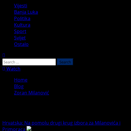
Primary
Vijesti
Menu
Banja Luka
Politika
Kultura
Sport
Svijet
Ostalo
Search
for:
Watch
Home
Blog
Zoran Milanović
Zoran Milanović
Hrvatska: Na pomolu drugi krug izbora za Milanovića i
Primoraca