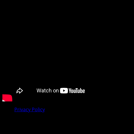
tražite vijesti iz dijaspore, mi smo vaš pouzdan prozor u
svijet.
Preporučujemo pogledaj te
Privacy Policy
Facebook
Youtube