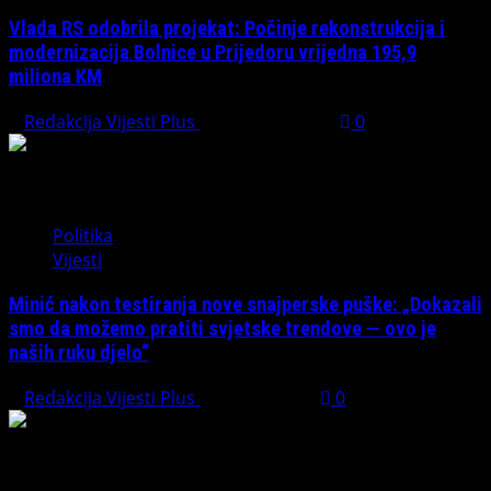
Vlada RS odobrila projekat: Počinje rekonstrukcija i
modernizacija Bolnice u Prijedoru vrijedna 195,9
miliona KM
Redakcija Vijesti Plus
August 1, 2026
0
Politika
Vijesti
Minić nakon testiranja nove snajperske puške: „Dokazali
smo da možemo pratiti svjetske trendove — ovo je
naših ruku djelo“
Redakcija Vijesti Plus
July 31, 2026
0