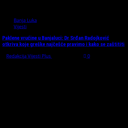
Banja Luka
Vijesti
Paklene vrućine u Banjaluci: Dr Srđan Radojković
otkriva koje greške najčešće pravimo i kako se zaštititi
Redakcija Vijesti Plus
July 31, 2026
0
Preporučujemo pogledaj te