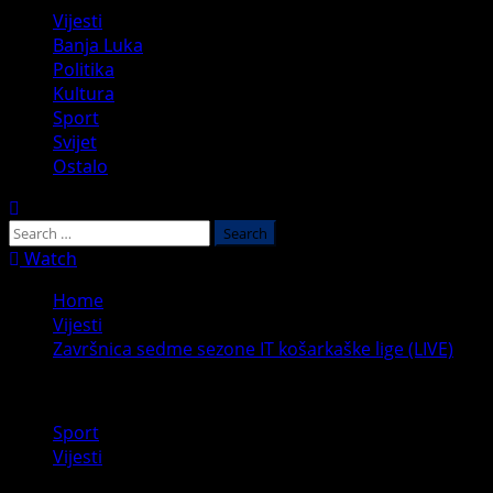
Primary
Vijesti
Menu
Banja Luka
Politika
Kultura
Sport
Svijet
Ostalo
Search
for:
Watch
Home
Vijesti
Završnica sedme sezone IT košarkaške lige (LIVE)
Sport
Vijesti