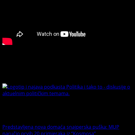
Connect with Us
Facebook
Youtube
Banet Politika i tako to
Trending News
Predstavljena nova domaća snajperska puška: MUP
naručio prvih 20 primjeraka iz “Kosmosa”