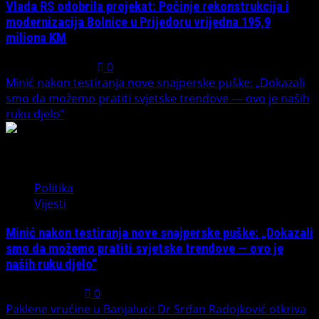
Vlada RS odobrila projekat: Počinje rekonstrukcija i
modernizacija Bolnice u Prijedoru vrijedna 195,9
miliona KM
August 1, 2026
0
Minić nakon testiranja nove snajperske puške: „Dokazali
smo da možemo pratiti svjetske trendove — ovo je naših
ruku djelo“
3
Politika
Vijesti
Minić nakon testiranja nove snajperske puške: „Dokazali
smo da možemo pratiti svjetske trendove — ovo je
naših ruku djelo“
July 31, 2026
0
Paklene vrućine u Banjaluci: Dr Srđan Radojković otkriva