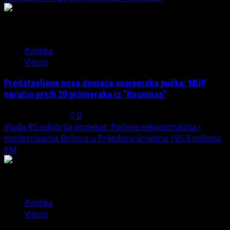
1
Politika
Vijesti
Predstavljena nova domaća snajperska puška: MUP
naručio prvih 20 primjeraka iz “Kosmosa”
August 1, 2026
0
Vlada RS odobrila projekat: Počinje rekonstrukcija i
modernizacija Bolnice u Prijedoru vrijedna 195,9 miliona
KM
2
Politika
Vijesti