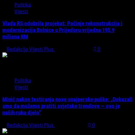
Politika
Vijesti
Vlada RS odobrila projekat: Počinje rekonstrukcija i
modernizacija Bolnice u Prijedoru vrijedna 195,9
miliona KM
Redakcija Vijesti Plus
August 1, 2026
0
Politika
Vijesti
Minić nakon testiranja nove snajperske puške: „Dokazali
smo da možemo pratiti svjetske trendove — ovo je
naših ruku djelo“
Redakcija Vijesti Plus
July 31, 2026
0