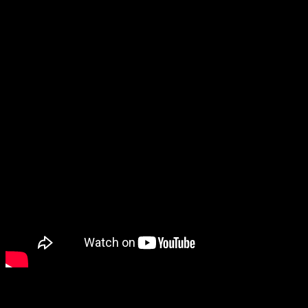
regionalnom Final Four turniru, čiji je ovogodišnji
domaćin Beograd.
Final Four 2026 održava se u periodu od 12. do 15. maja i
predstavlja završni događaj sezone koji okuplja ekipe,
kompanije, partnere i ljubitelje sporta na jednom mjestu.
About The Author