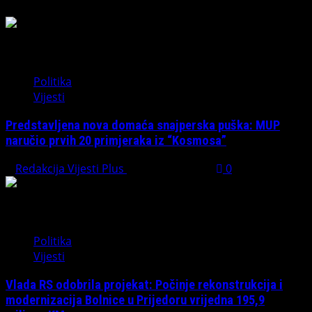
Politika
Vijesti
Predstavljena nova domaća snajperska puška: MUP
naručio prvih 20 primjeraka iz “Kosmosa”
Redakcija Vijesti Plus
August 1, 2026
0
Politika
Vijesti
Vlada RS odobrila projekat: Počinje rekonstrukcija i
modernizacija Bolnice u Prijedoru vrijedna 195,9