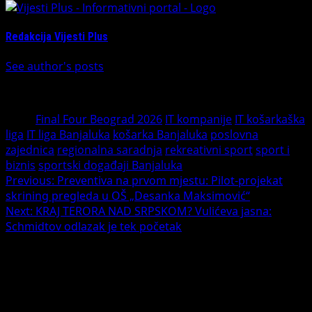
Redakcija Vijesti Plus
See author's posts
Tags:
Final Four Beograd 2026
IT kompanije
IT košarkaška
liga
IT liga Banjaluka
košarka Banjaluka
poslovna
zajednica
regionalna saradnja
rekreativni sport
sport i
biznis
sportski događaji Banjaluka
Post
Previous:
Preventiva na prvom mjestu: Pilot-projekat
skrining pregleda u OŠ „Desanka Maksimović“
navigation
Next:
KRAJ TERORA NAD SRPSKOM? Vulićeva jasna:
Schmidtov odlazak je tek početak
Leave a Reply
Your email address will not be published.
Required fields
are marked
*