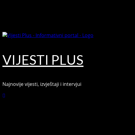
Skip
August 7, 2026
to
Facebook
content
Youtube
VIJESTI PLUS
Najnovije vijesti, izvještaji i intervjui
Connect with Us
Facebook
Youtube