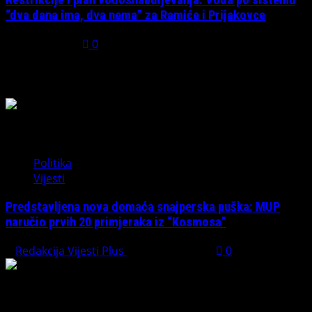
“dva dana ima, dva nema” za Ramiće i Prijakovce
July 31, 2026
0
Možda ste propustili
Politika
Vijesti
Predstavljena nova domaća snajperska puška: MUP
naručio prvih 20 primjeraka iz “Kosmosa”
Redakcija Vijesti Plus
August 1, 2026
0