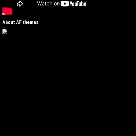
About AF themes
Vijesti Plus
je savremeni informativni portal unutar
MirJak Media Group
, prepoznatljiv po brzom, tačnom i
objektivnom izvještavanju. Naša platforma je digitalno
čvorište koje povezuje lokalne zajednice sa globalnim
zbivanjima, kreirano da zadovolji potrebe modernih
čitatelja koji traže suštinu u moru informacija.
Fokus i regionalna prisutnost
Naš urednički fokus obuhvata ključne oblasti poput
politike, ekonomije, kulture i sporta, ali s jasnim i
autentičnim usmjerenjem:
Lokalne priče:
Donosimo vijesti iz vašeg
neposrednog okruženja, dajući značaj događajima