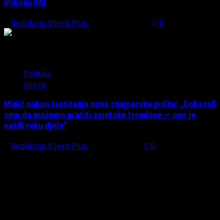
miliona KM
Redakcija Vijesti Plus
August 1, 2026
0
Politika
Vijesti
Minić nakon testiranja nove snajperske puške: „Dokazali
smo da možemo pratiti svjetske trendove — ovo je
naših ruku djelo“
Redakcija Vijesti Plus
July 31, 2026
0
PREPORUČUJEMO