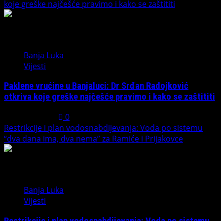
koje greške najčešće pravimo i kako se zaštititi
4
Banja Luka
Vijesti
Paklene vrućine u Banjaluci: Dr Srđan Radojković
otkriva koje greške najčešće pravimo i kako se zaštititi
July 31, 2026
0
Restrikcije i plan vodosnabdijevanja: Voda po sistemu
“dva dana ima, dva nema” za Ramiće i Prijakovce
5
Banja Luka
Vijesti
Restrikcije i plan vodosnabdijevanja: Voda po sistemu