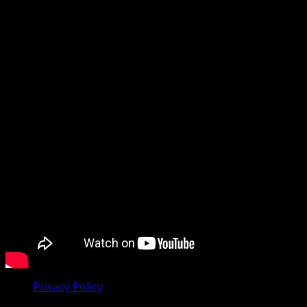
povjerenja koje gradimo sa našom publikom. Bez obzira
na to da li pratite dešavanja u svom gradu, regionu ili
tražite vijesti iz dijaspore, mi smo vaš pouzdan prozor u
svijet.
Preporučujemo pogledaj te
Privacy Policy