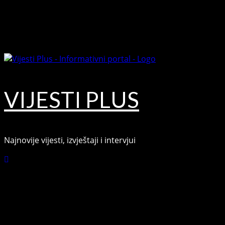
Skip
August 8, 2026
to
Facebook
content
Youtube
VIJESTI PLUS
Najnovije vijesti, izvještaji i intervjui
Connect with Us
Facebook
Youtube