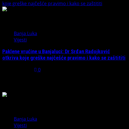
koje greške najčešće pravimo i kako se zaštititi
5
Banja Luka
Vijesti
Paklene vrućine u Banjaluci: Dr Srđan Radojković
otkriva koje greške najčešće pravimo i kako se zaštititi
July 31, 2026
0
Možda ste propustili
Banja Luka
Vijesti