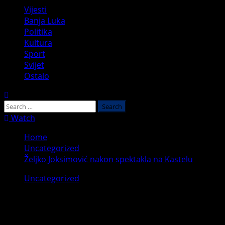
Primary
Vijesti
Menu
Banja Luka
Politika
Kultura
Sport
Svijet
Ostalo
Search
for:
Watch
Home
Uncategorized
Željko Joksimović nakon spektakla na Kastelu
Uncategorized
Željko Joksimović nakon spektakla na
Kastelu