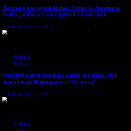
Eksplozija energije na Kastelu: Počeo 14. Freshwave
festival, večeras i sutra spektakl se nastavlja!
Redakcija Vijesti Plus
August 7, 2026
0
Politika
Vijesti
Predstavljena nova domaća snajperska puška: MUP
naručio prvih 20 primjeraka iz “Kosmosa”
Redakcija Vijesti Plus
August 1, 2026
0
Politika
Vijesti