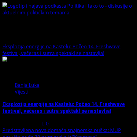
Banet Politika i tako to
Trending News
Eksplozija energije na Kastelu: Počeo 14. Freshwave
festival, večeras i sutra spektakl se nastavlja!
1
Banja Luka
Vijesti
Eksplozija energije na Kastelu: Počeo 14. Freshwave
festival, večeras i sutra spektakl se nastavlja!
August 7, 2026
0
Predstavljena nova domaća snajperska puška: MUP
naručio prvih 20 primjeraka iz “Kosmosa”