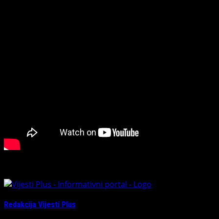
publika sa nestrpljenjem očekuje, pogledajte u videu
ispod.
About The Author
Redakcija Vijesti Plus