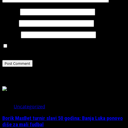
Name
*
Email
*
Website
Save my name, email, and website in this browser for
the next time I comment.
Related Stories
Uncategorized
Borik MaxBet turnir slavi 50 godina: Banja Luka ponovo
diše za mali fudbal