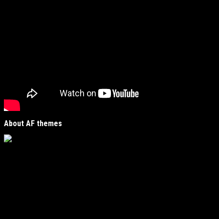
About AF themes
Vijesti Plus
je savremeni informativni portal unutar
MirJak Media Group
, prepoznatljiv po brzom, tačnom i
objektivnom izvještavanju. Naša platforma je digitalno
čvorište koje povezuje lokalne zajednice sa globalnim
zbivanjima, kreirano da zadovolji potrebe modernih
čitatelja koji traže suštinu u moru informacija.