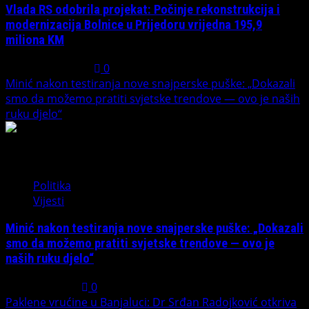
Vlada RS odobrila projekat: Počinje rekonstrukcija i
modernizacija Bolnice u Prijedoru vrijedna 195,9
miliona KM
August 1, 2026
0
Minić nakon testiranja nove snajperske puške: „Dokazali
smo da možemo pratiti svjetske trendove — ovo je naših
ruku djelo“
4
Politika
Vijesti
Minić nakon testiranja nove snajperske puške: „Dokazali
smo da možemo pratiti svjetske trendove — ovo je
naših ruku djelo“
July 31, 2026
0
Paklene vrućine u Banjaluci: Dr Srđan Radojković otkriva