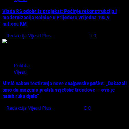
Vlada RS odobrila projekat: Počinje rekonstrukcija i
modernizacija Bolnice u Prijedoru vrijedna 195,9
miliona KM
Redakcija Vijesti Plus
August 1, 2026
0
Politika
Vijesti
Minić nakon testiranja nove snajperske puške: „Dokazali
smo da možemo pratiti svjetske trendove — ovo je
naših ruku djelo“
Redakcija Vijesti Plus
July 31, 2026
0
Preporučujemo pogledaj te