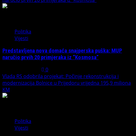
2
Politika
Vijesti
Predstavljena nova domaća snajperska puška: MUP
naručio prvih 20 primjeraka iz “Kosmosa”
August 1, 2026
0
Vlada RS odobrila projekat: Počinje rekonstrukcija i
modernizacija Bolnice u Prijedoru vrijedna 195,9 miliona
KM
3
Politika
Vijesti