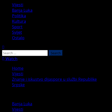
Primary
Vijesti
Menu
Banja Luka
Politika
Kultura
Sport
Svijet
Ostalo
Search
for:
Watch
Home
Vijesti
Znanje i iskustvo dijaspore u službi Republike
Srpske
Banja Luka
Vijesti