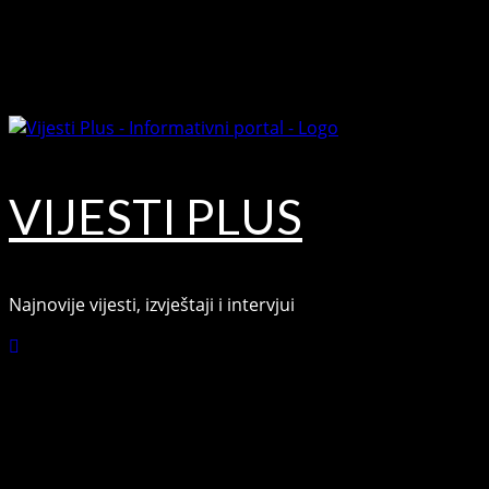
Skip
August 9, 2026
to
Facebook
content
Youtube
VIJESTI PLUS
Najnovije vijesti, izvještaji i intervjui
Connect with Us
Facebook
Youtube