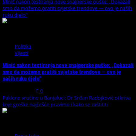
Minić nakon testiranja nove snajperske puške: „Dokazali
smo da možemo pratiti svjetske trendove — ovo je naših
ruku djelo“
4
Politika
Vijesti
Minić nakon testiranja nove snajperske puške: „Dokazali
smo da možemo pratiti svjetske trendove — ovo je
naših ruku djelo“
July 31, 2026
0
Paklene vrućine u Banjaluci: Dr Srđan Radojković otkriva
koje greške najčešće pravimo i kako se zaštititi
5