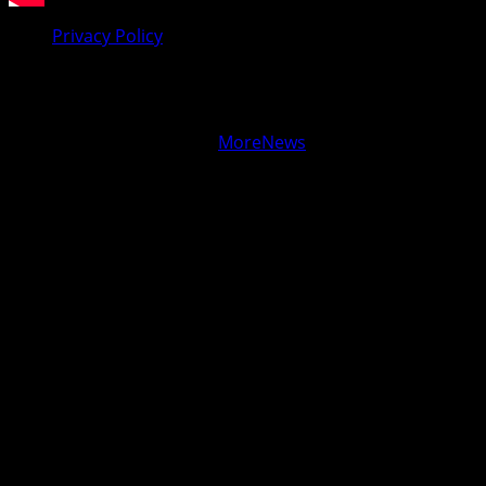
Privacy Policy
Facebook
Youtube
Copyright © Vijesti Plus
|
MoreNews
by AF themes.