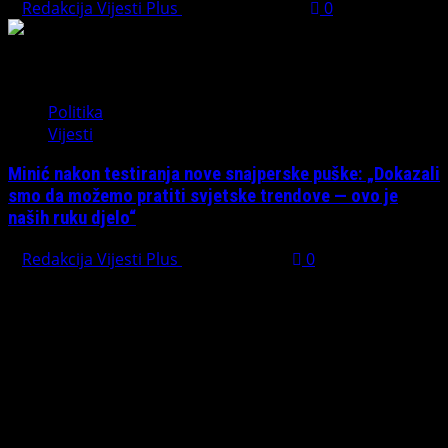
Redakcija Vijesti Plus
August 1, 2026
0
Politika
Vijesti
Minić nakon testiranja nove snajperske puške: „Dokazali
smo da možemo pratiti svjetske trendove — ovo je
naših ruku djelo“
Redakcija Vijesti Plus
July 31, 2026
0
Preporučujemo pogledaj te