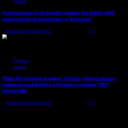
Vijesti
Predstavljena nova domaća snajperska puška: MUP
naručio prvih 20 primjeraka iz “Kosmosa”
Redakcija Vijesti Plus
August 1, 2026
0
Politika
Vijesti
Vlada RS odobrila projekat: Počinje rekonstrukcija i
modernizacija Bolnice u Prijedoru vrijedna 195,9
miliona KM
Redakcija Vijesti Plus
August 1, 2026
0
PREPORUČUJEMO