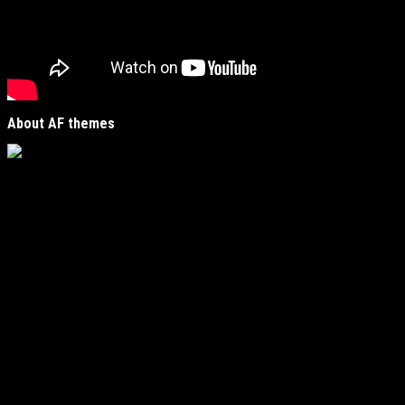
About AF themes
Vijesti Plus
je savremeni informativni portal unutar
MirJak Media Group
, prepoznatljiv po brzom, tačnom i
objektivnom izvještavanju. Naša platforma je digitalno
čvorište koje povezuje lokalne zajednice sa globalnim
zbivanjima, kreirano da zadovolji potrebe modernih
čitatelja koji traže suštinu u moru informacija.
Fokus i regionalna prisutnost
Naš urednički fokus obuhvata ključne oblasti poput
politike, ekonomije, kulture i sporta, ali s jasnim i
autentičnim usmjerenjem: