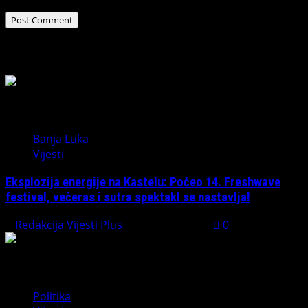
Related Stories
Banja Luka
Vijesti
Eksplozija energije na Kastelu: Počeo 14. Freshwave
festival, večeras i sutra spektakl se nastavlja!
Redakcija Vijesti Plus
August 7, 2026
0
Politika