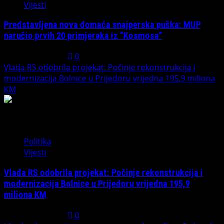
Vijesti
Predstavljena nova domaća snajperska puška: MUP
naručio prvih 20 primjeraka iz “Kosmosa”
August 1, 2026
0
Vlada RS odobrila projekat: Počinje rekonstrukcija i
modernizacija Bolnice u Prijedoru vrijedna 195,9 miliona
KM
3
Politika
Vijesti
Vlada RS odobrila projekat: Počinje rekonstrukcija i
modernizacija Bolnice u Prijedoru vrijedna 195,9
miliona KM
August 1, 2026
0