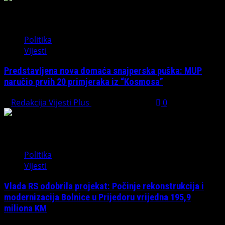
Politika
Vijesti
Predstavljena nova domaća snajperska puška: MUP
naručio prvih 20 primjeraka iz “Kosmosa”
Redakcija Vijesti Plus
August 1, 2026
0
Politika
Vijesti
Vlada RS odobrila projekat: Počinje rekonstrukcija i
modernizacija Bolnice u Prijedoru vrijedna 195,9
miliona KM