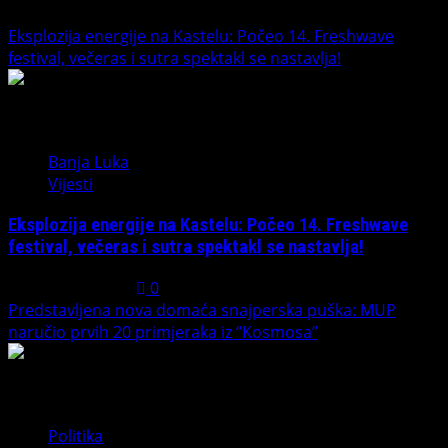
Eksplozija energije na Kastelu: Počeo 14. Freshwave
festival, večeras i sutra spektakl se nastavlja!
1
Banja Luka
Vijesti
Eksplozija energije na Kastelu: Počeo 14. Freshwave
festival, večeras i sutra spektakl se nastavlja!
August 7, 2026
0
Predstavljena nova domaća snajperska puška: MUP
naručio prvih 20 primjeraka iz “Kosmosa”
2
Politika