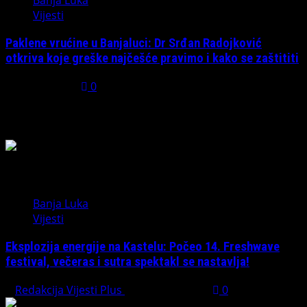
Banja Luka
Vijesti
Paklene vrućine u Banjaluci: Dr Srđan Radojković
otkriva koje greške najčešće pravimo i kako se zaštititi
July 31, 2026
0
Možda ste propustili
Banja Luka
Vijesti
Eksplozija energije na Kastelu: Počeo 14. Freshwave
festival, večeras i sutra spektakl se nastavlja!
Redakcija Vijesti Plus
August 7, 2026
0