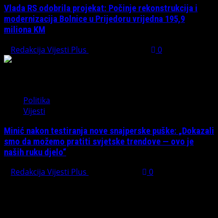
Vlada RS odobrila projekat: Počinje rekonstrukcija i
modernizacija Bolnice u Prijedoru vrijedna 195,9
miliona KM
Redakcija Vijesti Plus
August 1, 2026
0
Politika
Vijesti
Minić nakon testiranja nove snajperske puške: „Dokazali
smo da možemo pratiti svjetske trendove — ovo je
naših ruku djelo“
Redakcija Vijesti Plus
July 31, 2026
0
Preporučujemo pogledaj te