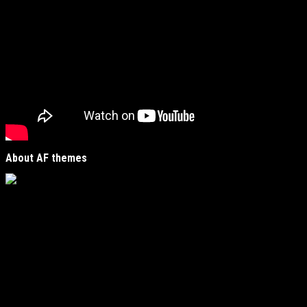
About AF themes
Vijesti Plus
je savremeni informativni portal unutar
MirJak Media Group
, prepoznatljiv po brzom, tačnom i
objektivnom izvještavanju. Naša platforma je digitalno
čvorište koje povezuje lokalne zajednice sa globalnim
zbivanjima, kreirano da zadovolji potrebe modernih
čitatelja koji traže suštinu u moru informacija.