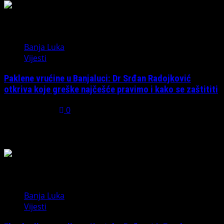
5
Banja Luka
Vijesti
Paklene vrućine u Banjaluci: Dr Srđan Radojković
otkriva koje greške najčešće pravimo i kako se zaštititi
July 31, 2026
0
Možda ste propustili
Banja Luka
Vijesti