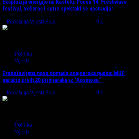
Eksplozija energije na Kastelu: Počeo 14. Freshwave
festival, večeras i sutra spektakl se nastavlja!
Redakcija Vijesti Plus
August 7, 2026
0
Politika
Vijesti
Predstavljena nova domaća snajperska puška: MUP
naručio prvih 20 primjeraka iz “Kosmosa”
Redakcija Vijesti Plus
August 1, 2026
0
Politika
Vijesti