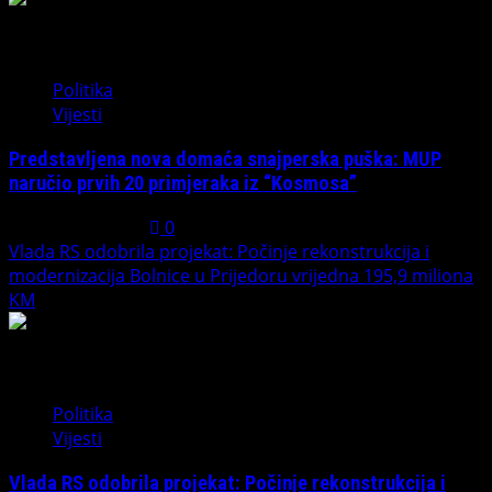
2
Politika
Vijesti
Predstavljena nova domaća snajperska puška: MUP
naručio prvih 20 primjeraka iz “Kosmosa”
August 1, 2026
0
Vlada RS odobrila projekat: Počinje rekonstrukcija i
modernizacija Bolnice u Prijedoru vrijedna 195,9 miliona
KM
3
Politika
Vijesti
Vlada RS odobrila projekat: Počinje rekonstrukcija i