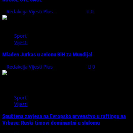
Redakcija Vijesti Plus
July 24, 2026
0
Sport
Vijesti
Mladen Jurkas u avionu BiH za Mundijal
Redakcija Vijesti Plus
May 31, 2026
0
Sport
Vijesti
Spuštena zavjesa na Evropsko prvenstvo u raftingu na
Vrbasu: Ruski timovi dominantni u slalomu