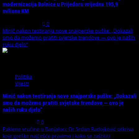
modernizacija Bolnice u Prijedoru vrijedna 195,9
miliona KM
August 1, 2026
0
Minić nakon testiranja nove snajperske puške: „Dokazali
smo da možemo pratiti svjetske trendove — ovo je naših
ruku djelo“
4
Politika
Vijesti
Minić nakon testiranja nove snajperske puške: „Dokazali
smo da možemo pratiti svjetske trendove — ovo je
naših ruku djelo“
July 31, 2026
0
Paklene vrućine u Banjaluci: Dr Srđan Radojković otkriva
koje greške najčešće pravimo i kako se zaštititi