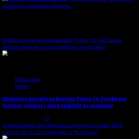
Banet Politika i tako to
Trending News
Eksplozija energije na Kastelu: Počeo 14. Freshwave
festival, večeras i sutra spektakl se nastavlja!
1
Banja Luka
Vijesti
Eksplozija energije na Kastelu: Počeo 14. Freshwave
festival, večeras i sutra spektakl se nastavlja!
August 7, 2026
0
Predstavljena nova domaća snajperska puška: MUP
naručio prvih 20 primjeraka iz “Kosmosa”