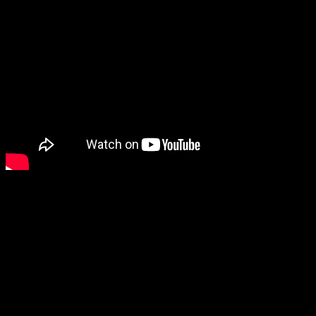
Valentina Kožanova: Timska igra je bila
presudna za zlato
Svoje oduševljenje nastupom nije skrivala jedna od
najuspješnijih takmičarki drugog dana prvenstva, koja je
kući ponijela najsjajnija odličja.
„Oduševljena sam, jer smo, kao i juče, osvojili više