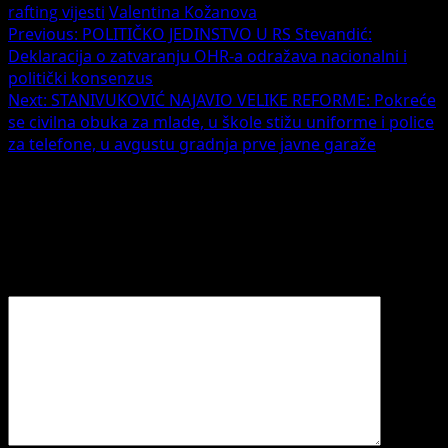
rafting vijesti
Valentina Kožanova
Previous:
POLITIČKO JEDINSTVO U RS Stevandić:
Deklaracija o zatvaranju OHR-a odražava nacionalni i
politički konsenzus
Next:
STANIVUKOVIĆ NAJAVIO VELIKE REFORME: Pokreće
se civilna obuka za mlade, u škole stižu uniforme i police
za telefone, u avgustu gradnja prve javne garaže
Leave a Reply
Your email address will not be published.
Required fields
are marked
*
Comment
*