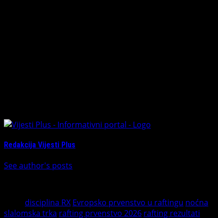
zauzela šesto mjesto. Naša seniorska ekipa završila je
današnje takmičenje na 15. poziciji.
Raspored za sutra: Noćna slalomska trka
Uzbudljiv sportski program na prvenstvu nastavlja se već
sutra. Za sve ljubitelje raftinga i adrenalina, program
počinje u 16 časova, kada je na rasporedu atraktivna i
neizvjesna noćna slalomska trka.
About The Author
Redakcija Vijesti Plus
See author's posts
Tags:
disciplina RX
Evropsko prvenstvo u raftingu
noćna
slalomska trka
rafting prvenstvo 2026
rafting rezultati