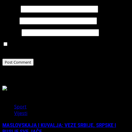
Name
*
Email
*
Website
Save my name, email, and website in this browser for
the next time I comment.
Related Stories
Sport
Vijesti
MASLOVSKAJA I KUVALJA: VEZE SRBIJE, SRPSKE I
RUSIJE SVE JAČE