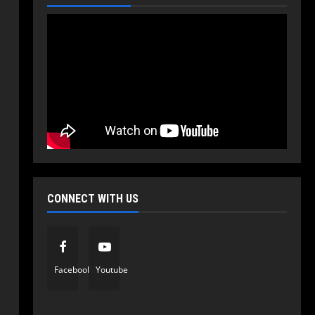
CONNECT WITH US
Politika
Vijesti
Vlada RS odobrila projekat:
Počinje rekonstrukcija i
Facebook
Youtube
modernizacija Bolnice u
Prijedoru vrijedna 195,9 miliona
2
KM