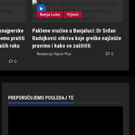
Banja Luka
Vijesti
 snajperske
Paklene vrućine u Banjaluci: Dr Srđan
emo pratiti
Radojković otkriva koje greške najčešće
aših ruku
pravimo i kako se zaštititi
Redakcija Vijesti Plus
July 31, 2026
0
2026
0
PREPORUČUJEMO POGLEDAJ TE