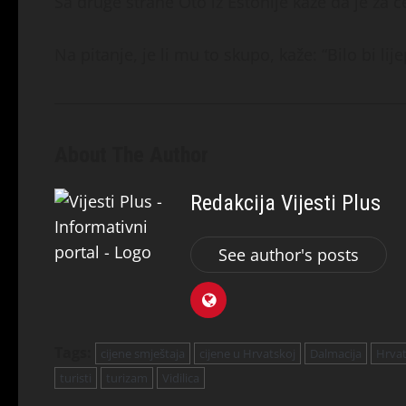
Sa druge strane Oto iz Estonije kaže da je za č
Na pitanje, je li mu to skupo, kaže: “Bilo bi lijep
About The Author
Redakcija Vijesti Plus
See author's posts
Tags:
cijene smještaja
cijene u Hrvatskoj
Dalmacija
Hrva
turisti
turizam
Vidilica