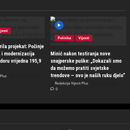
jesti
Politika
Vijesti
ila projekat: Počinje
 i modernizacija
Minić nakon testiranja nove
edoru vrijedna 195,9
snajperske puške: „Dokazali smo
da možemo pratiti svjetske
trendove — ovo je naših ruku djelo“
 Plus
August 1, 2026
Redakcija Vijesti Plus
July 31, 2026
0