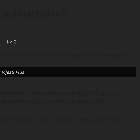
je, iznajmljivači
ad
0
 Vijesti Plus
ahuktava, a prvi podaci pokazuju blagi rast
adovoljstvo dijela malih iznajmljivača.
dsto dolazaka i jedan odsto noćenja više, mali