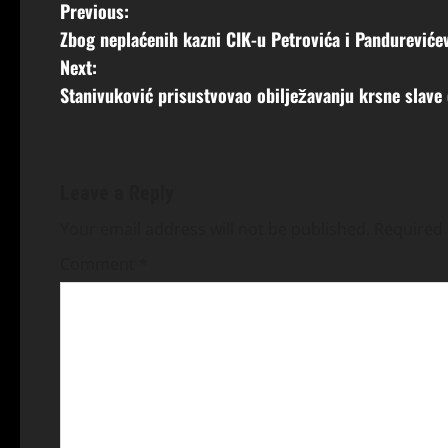
Previous:
Zbog neplaćenih kazni CIK-u Petrovića i Pandurevićev
Next:
Stanivuković prisustvovao obilježavanju krsne slave
Leave a Reply
Your email address will not be published.
Required 
Comment
*