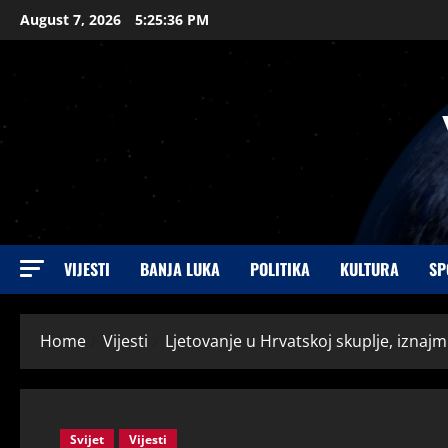
August 7, 2026
5:25:37 PM
VIJESTI
BANJA LUKA
POLITIKA
KULTURA
SP
Home
Vijesti
Ljetovanje u Hrvatskoj skuplje, izn
Svijet
Vijesti