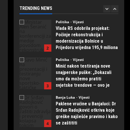
prvih 20 primjeraka iz
TRENDING NEWS
“Kosmosa”
1
August 1, 2026
0
Politika
Vijesti
Vlada RS odobrila projekat:
Počinje rekonstrukcija i
modernizacija Bolnice u
Prijedoru vrijedna 195,9 miliona
2
KM
Politika
Vijesti
August 1, 2026
0
Minić nakon testiranja nove
snajperske puške: „Dokazali
smo da možemo pratiti
svjetske trendove — ovo je
3
naših ruku djelo“
Banja Luka
Vijesti
July 31, 2026
0
Paklene vrućine u Banjaluci: Dr
Srđan Radojković otkriva koje
greške najčešće pravimo i kako
se zaštititi
4