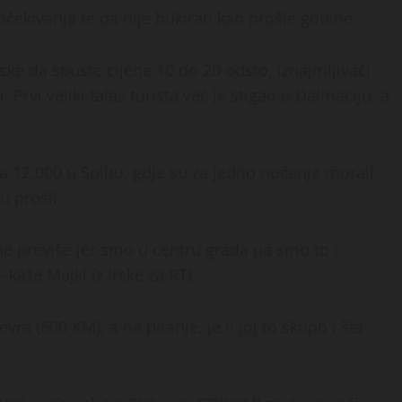
o očekivanja te da nije bukiran kao prošle godine.
ke da spuste cijene 10 do 20 odsto, iznajmljivači
 Prvi veliki talas turista već je stigao u Dalmaciju, a
a 12.000 u Splitu, gdje su za jedno noćenje morali
u prošli.
i ne previše jer smo u centru grada pa smo to i
– kaže Majkl iz Irske za RTL.
vra (600 KM), a na pitanje, je li joj to skupo i šta