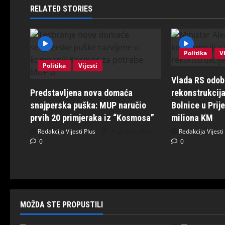
RELATED STORIES
Politika
Vi
Politika
Vijesti
Vlada RS odobr
Predstavljena nova domaća
rekonstrukcija
snajperska puška: MUP naručio
Bolnice u Prij
prvih 20 primjeraka iz “Kosmosa”
miliona KM
Redakcija Vijesti Plus
August 1, 2026
Redakcija Vijesti
0
0
MOŽDA STE PROPUSTILI