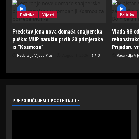
Politika
Vijesti
Politika
Predstavljena nova domaća snajperska
Vlada RS od
puška: MUP naručio prvih 20 primjeraka
rekonstrukc
iz “Kosmosa”
Prijedoru v
Redakcija Vijesti Plus
August 1, 2026
0
Redakcija Vij
PREPORUČUJEMO POGLEDAJ TE