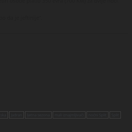
etiri osobe platio 350 evra (700 KM) za dvije noći.
o da je jeftinije“.
tska
Jadran
ljetna sezona
mali iznajmljivači
noćni Split
Split