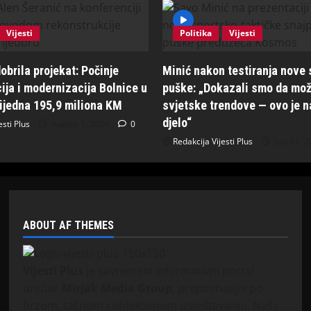
Vijesti
Politika
Vijesti
obrila projekat: Počinje
Minić nakon testiranja nove
ija i modernizacija Bolnice u
puške: „Dokazali smo da mož
rijedna 195,9 miliona KM
svjetske trendove — ovo je n
djelo“
esti Plus
August 1, 2026
0
Redakcija Vijesti Plus
July 31, 
ABOUT AF THEMES
Vijesti Plus
je savremeni informativni portal
unutar
MirJak Media Group
, prepoznatljiv po
brzom, tačnom i objektivnom izvještavanju. Naša