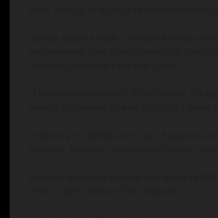
Kažu, kako jul za njih nije ni približno ispuni
Uprkos apelima vlade i ministra turizma Hrvats
na Jadranskoj obali to očigledno nisu poslušali.
mnoge su dočekale čak i više cijene.
U Dalmaciji odmara već 50.000 turista. Od tog
odvojiti minimalno 90 evra (180 KM). I dobro s
– 600 evra (1.200 KM) za tri noći. Skupo je, al
očekivali. Lijepo je, divno mjesto i sretni smo 
Betina iz Njemačke za dvije noći platila je 300 e
misli o cijeni, rekla je: “Da, skupo je!”.