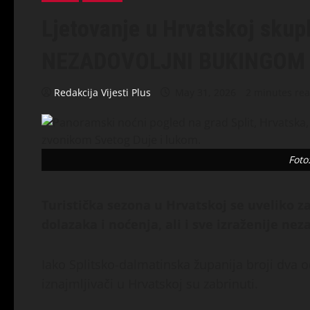
Ljetovanje u Hrvatskoj skupl
NEZADOVOLJNI BUKINGOM
Redakcija Vijesti Plus
May 31, 2026
2 minutes re
Foto:
Turistička sezona u Hrvatskoj se uveliko z
dolazaka i noćenja, ali i sve izraženije nez
Iako Splitsko-dalmatinska županija broji dva o
iznajmljivači u Hrvatskoj su zabrinuti.