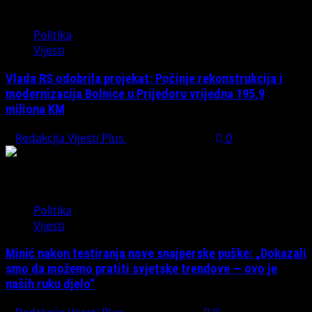
Politika
Vijesti
Vlada RS odobrila projekat: Počinje rekonstrukcija i
modernizacija Bolnice u Prijedoru vrijedna 195,9
miliona KM
Redakcija Vijesti Plus
August 1, 2026
0
Politika
Vijesti
Minić nakon testiranja nove snajperske puške: „Dokazali
smo da možemo pratiti svjetske trendove — ovo je
naših ruku djelo“