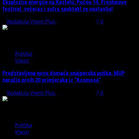
Eksplozija energije na Kastelu: Počeo 14. Freshwave
festival, večeras i sutra spektakl se nastavlja!
Redakcija Vijesti Plus
August 7, 2026
0
Politika
Vijesti
Predstavljena nova domaća snajperska puška: MUP
naručio prvih 20 primjeraka iz “Kosmosa”
Redakcija Vijesti Plus
August 1, 2026
0
Politika
Vijesti