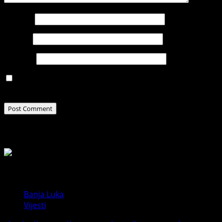
Name
*
Email
*
Website
Save my name, email, and website in this browser for
the next time I comment.
Related Stories
Banja Luka
Vijesti