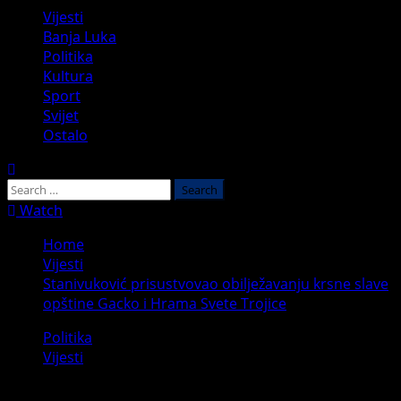
Primary
Vijesti
Menu
Banja Luka
Politika
Kultura
Sport
Svijet
Ostalo
Search
for:
Watch
Home
Vijesti
Stanivuković prisustvovao obilježavanju krsne slave
opštine Gacko i Hrama Svete Trojice
Politika
Vijesti
Stanivuković prisustvovao obilježavanju