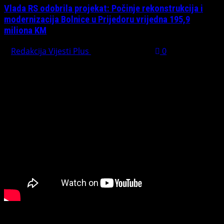
Vlada RS odobrila projekat: Počinje rekonstrukcija i
modernizacija Bolnice u Prijedoru vrijedna 195,9
miliona KM
Redakcija Vijesti Plus
August 1, 2026
0
PREPORUČUJEMO
Connect with Us