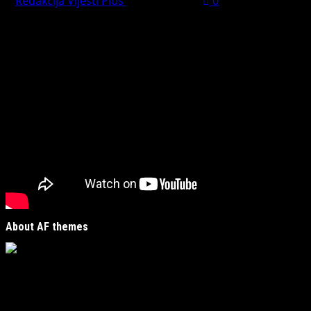
Redakcija Vijesti Plus
July 31, 2026
0
Preporučujemo pogledaj te
About AF themes
Vijesti Plus
je savremeni informativni portal unutar
MirJak Media Group
, prepoznatljiv po brzom, tačnom i
objektivnom izvještavanju. Naša platforma je digitalno