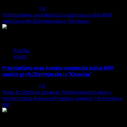
August 7, 2026
0
Predstavljena nova domaća snajperska puška: MUP
naručio prvih 20 primjeraka iz “Kosmosa”
2
Politika
Vijesti
Predstavljena nova domaća snajperska puška: MUP
naručio prvih 20 primjeraka iz “Kosmosa”
August 1, 2026
0
Vlada RS odobrila projekat: Počinje rekonstrukcija i
modernizacija Bolnice u Prijedoru vrijedna 195,9 miliona
KM
3