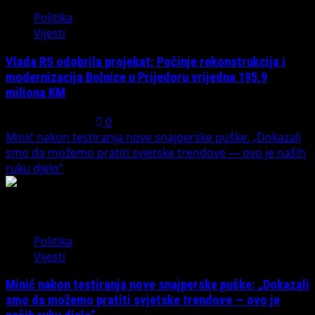
Politika
Vijesti
Vlada RS odobrila projekat: Počinje rekonstrukcija i
modernizacija Bolnice u Prijedoru vrijedna 195,9
miliona KM
August 1, 2026
0
Minić nakon testiranja nove snajperske puške: „Dokazali
smo da možemo pratiti svjetske trendove — ovo je naših
ruku djelo“
4
Politika
Vijesti
Minić nakon testiranja nove snajperske puške: „Dokazali
smo da možemo pratiti svjetske trendove — ovo je