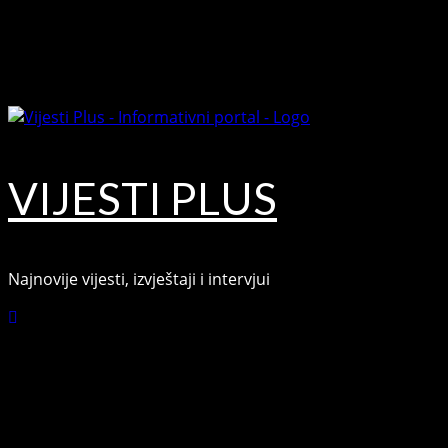
Skip
August 8, 2026
to
Facebook
content
Youtube
VIJESTI PLUS
Najnovije vijesti, izvještaji i intervjui
Connect with Us
Facebook
Youtube