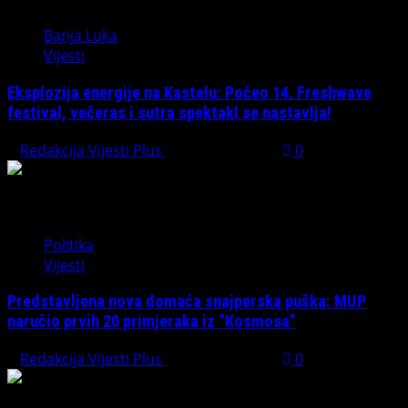
Banja Luka
Vijesti
Eksplozija energije na Kastelu: Počeo 14. Freshwave
festival, večeras i sutra spektakl se nastavlja!
Redakcija Vijesti Plus
August 7, 2026
0
Politika
Vijesti
Predstavljena nova domaća snajperska puška: MUP
naručio prvih 20 primjeraka iz “Kosmosa”
Redakcija Vijesti Plus
August 1, 2026
0