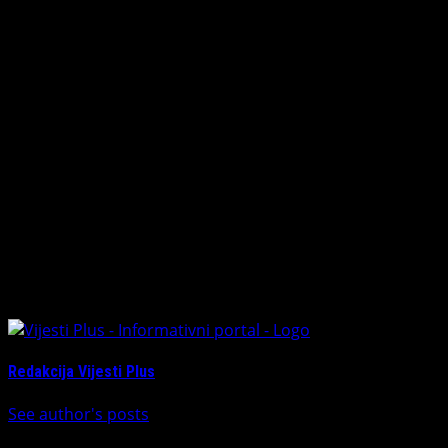
-Gacko i Banja Luka godinama njeguju snažne, bratske
odnose, koji će u budućnosti biti samo još jači. Neka nas
blagoslov ovog praznika podsjeti na važnost toga da
čuvamo svoje korijene, njegujemo slogu i s’ nadom
koračamo u budućnost – zaključio je gradonačelnik.
About The Author
Redakcija Vijesti Plus
See author's posts