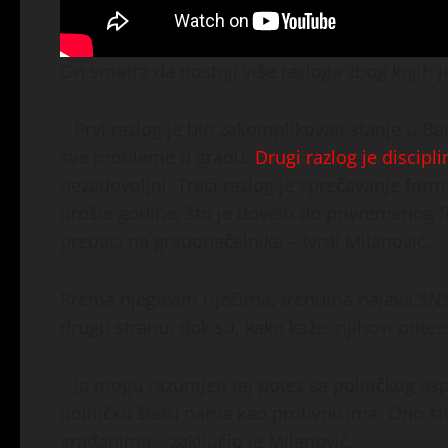
On smatra da postoji više razloga zbog kojih 
– Prvi razlog je bio zakomplikovati stanje u B
sve probleme u gradu.
Drugi razlog je discipl
nezadovoljni. Treći razlog je sprečavanje form
prošle godine, što je dovelo do privremenog f
prebaci na gradonačelnika – tvrdi Milanović.
Prema njegovim riječima, trenutna najava SNSD
drugu stranu, dok su, kako kaže, njihovi potezi 
– Ja mogu razumjeti taj potez sa političkog asp
političku štetu nama kao protivnicima. Ono 
građanima – zaključio je Milanović.