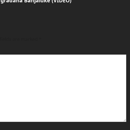
 građana Banjaluke (VIDEO)
fields are marked
*