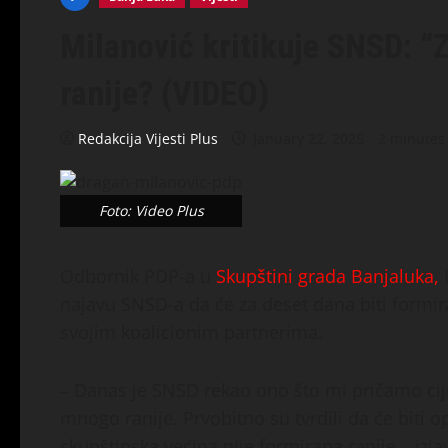
Milanović kritikuje SNSD: “Z
ranije? (VIDEO)
Redakcija Vijesti Plus
January 22, 2025
2 minutes
Foto: Video Plus
Odbornik PDP-a u
Skupštini grada Banjaluka,
najavu SNSD-a da će za deset dana biti formir
svojim koalicionim partnerima.
– Danas je SNSD rekao ono što mi pričamo cijel
mnogo ranije. Prvobitno su tvrdili da će biti op
skupštinska većina nije formirana ranije – izja