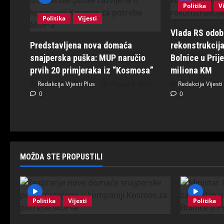
Politika
Vi
Politika
Vijesti
Vlada RS odobr
Predstavljena nova domaća
rekonstrukcija
snajperska puška: MUP naručio
Bolnice u Prij
prvih 20 primjeraka iz “Kosmosa”
miliona KM
Redakcija Vijesti Plus
August 1, 2026
Redakcija Vijesti
0
0
MOŽDA STE PROPUSTILI
Politika
Vijesti
Politika