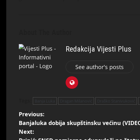
About The Author
Redakcija Vijesti Plus
See author's posts
Tags:
Banja Luka
Dragan Milanović
Draško Stanivuković
Previous:
Banjaluka dobija skupštinsku većinu (VIDE
Next: