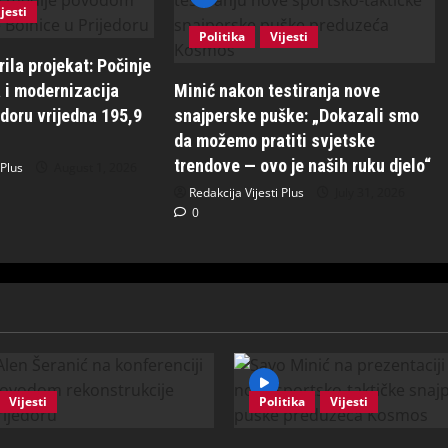
jesti
Politika
Vijesti
ila projekat: Počinje
 i modernizacija
Minić nakon testiranja nove
edoru vrijedna 195,9
snajperske puške: „Dokazali smo
da možemo pratiti svjetske
trendove — ovo je naših ruku djelo“
 Plus
August 1, 2026
Redakcija Vijesti Plus
July 31, 2026
0
Vijesti
Politika
Vijesti