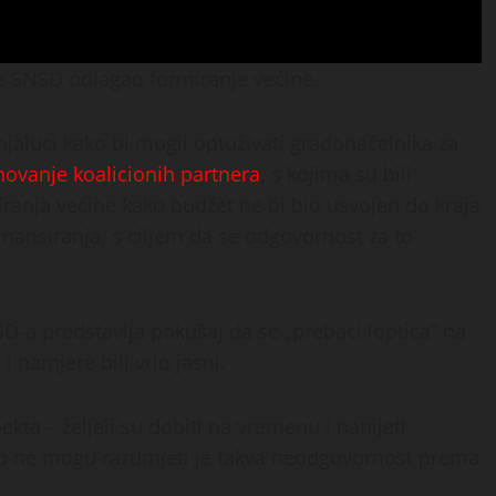
je SNSD odlagao formiranje većine.
anjaluci kako bi mogli optuživati gradonačelnika za
inovanje koalicionih partnera
, s kojima su bili
iranja većine kako budžet ne bi bio usvojen do kraja
inansiranja, s ciljem da se odgovornost za to
-a predstavlja pokušaj da se „prebaci loptica“ na
i namjere bili vrlo jasni.
ekta – željeli su dobiti na vremenu i nanijeti
što ne mogu razumjeti je takva neodgovornost prema