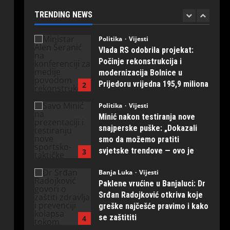
prvih 20 primjeraka iz
TRENDING NEWS
“Kosmosa”
1
August 1, 2026
0
Politika
Vijesti
Vlada RS odobrila projekat:
Počinje rekonstrukcija i
modernizacija Bolnice u
Prijedoru vrijedna 195,9 miliona
2
KM
Politika
Vijesti
August 1, 2026
0
Minić nakon testiranja nove
snajperske puške: „Dokazali
smo da možemo pratiti
svjetske trendove — ovo je
3
naših ruku djelo“
Banja Luka
Vijesti
July 31, 2026
0
Paklene vrućine u Banjaluci: Dr
Srđan Radojković otkriva koje
greške najčešće pravimo i kako
se zaštititi
4