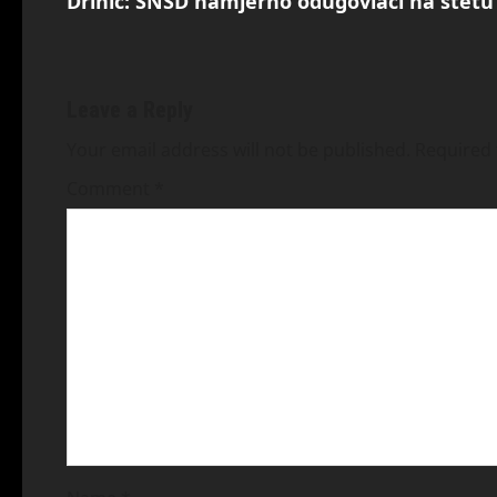
Drinić: SNSD namjerno odugovlači na štetu
Leave a Reply
Your email address will not be published.
Required 
Comment
*