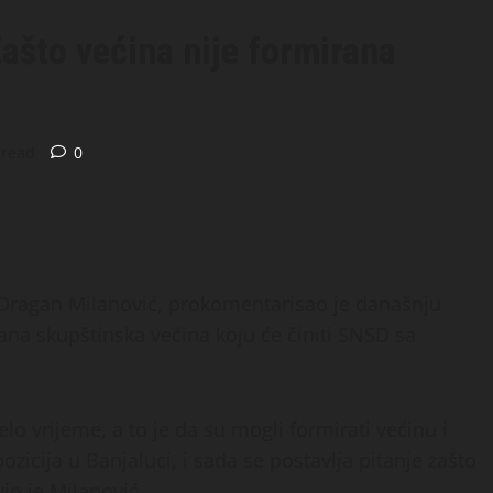
ašto većina nije formirana
 read
0
Dragan Milanović, prokomentarisao je današnju
ana skupštinska većina koju će činiti SNSD sa
o vrijeme, a to je da su mogli formirati većinu i
ozicija u Banjaluci, i sada se postavlja pitanje zašto
vio je Milanović.