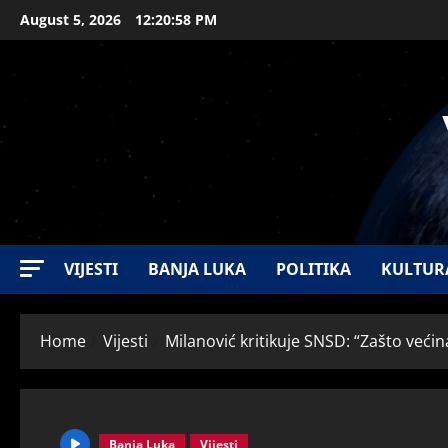
August 5, 2026
12:20:59 PM
VIJESTI
BANJA LUKA
POLITIKA
KULTUR
Home
Vijesti
Milanović kritikuje SNSD: “Zašto većin
Banja Luka
Vijesti