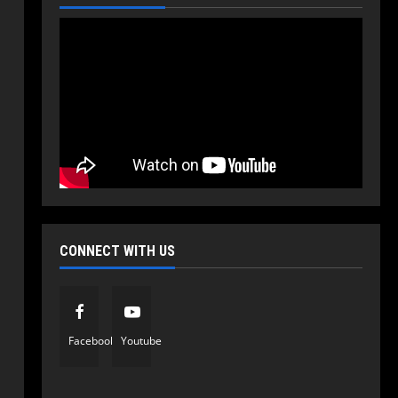
CONNECT WITH US
Politika
Vijesti
Vlada RS odobrila projekat:
Počinje rekonstrukcija i
Facebook
Youtube
modernizacija Bolnice u
Prijedoru vrijedna 195,9 miliona
2
KM