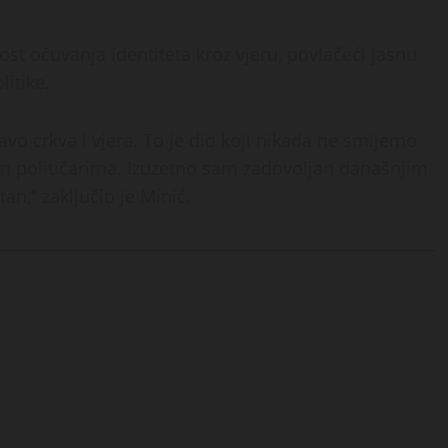
ost očuvanja identiteta kroz vjeru, povlačeći jasnu
litike.
vo crkva i vjera. To je dio koji nikada ne smijemo
nim političarima. Izuzetno sam zadovoljan današnjim
an,” zaključio je Minić.