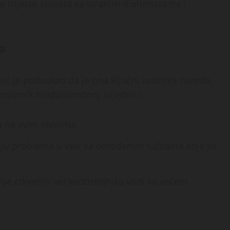
to mjesto susreta sa stranim diplomatama i
ja
ić je podvukao da je ona ključni zaštitnik naroda,
govornik međunarodnoj zajednici.
a na svim nivoima.
nju problema u vezi sa određenim tužbama koje se
nje crkvenih velikodostojnika vodi ka većem