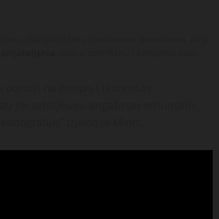
ktima u Banjaluci teku planiranom dinamikom, ali je
prijateljstva
ulazi u specifičnu i zahtjevnu fazu.
 odnosi na živopis i ikonostas.
jati jer zahtijevaju angažman vrhunskih
konografije,” izjavio je Minić.