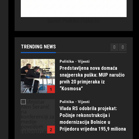
sistemu “dva dana ima, dva
nema” za Ramiće i Prijakovce
5
July 31, 2026
0
Banet Politika i tako to
Politika
Vijesti
Predstavljena nova domaća
snajperska puška: MUP naručio
prvih 20 primjeraka iz
TRENDING NEWS
“Kosmosa”
1
August 1, 2026
0
Politika
Vijesti
Vlada RS odobrila projekat:
Počinje rekonstrukcija i
modernizacija Bolnice u
Prijedoru vrijedna 195,9 miliona
2
KM
Politika
Vijesti
August 1, 2026
0
Minić nakon testiranja nove
snajperske puške: „Dokazali
smo da možemo pratiti
svjetske trendove — ovo je
3
naših ruku djelo“