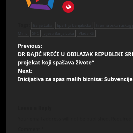
Tags:
Banja Luka
Eparhija banjalučka
hram srpsko ruskog p
Minić
SPC
vijesti Banja Luka
Vlada RS
Previous:
DR ĐAJIĆ KREĆE U OBILAZAK REPUBLIKE SRPS
projekat koji spašava živote“
Next:
Inicijativa za spas malih biznisa: Subvenci
Leave a Reply
Your email address will not be published.
Required 
Comment
*