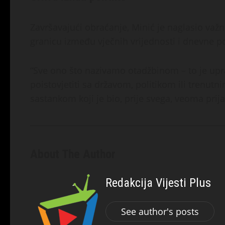
Završavajući obraćanje, Minić je naglasio važn
granicu između vječnih vrijednosti i dnevne po
“Sve ono što nazivamo otadžbinom – to je upra
poistovjetiti sa državom, politikom ili trenut
sastankom koji je bio, prije svega, veoma prijat
About The Author
Redakcija Vijesti Plus
See author's posts