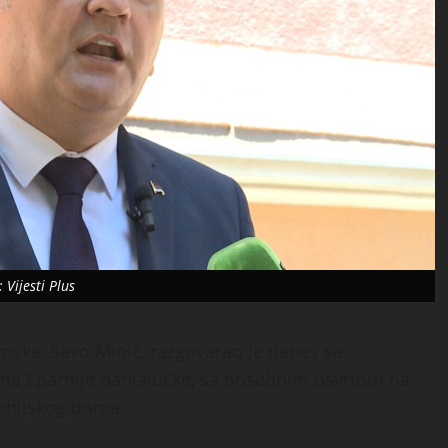
: Vijesti Plus
pske, Savo Minić, razgovarao je danas sa
ima Eparhije banjalučke, sa posebnim osvrtom na
rohijskog doma.