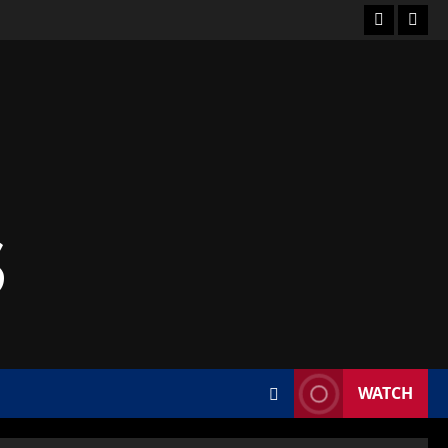
S
WATCH