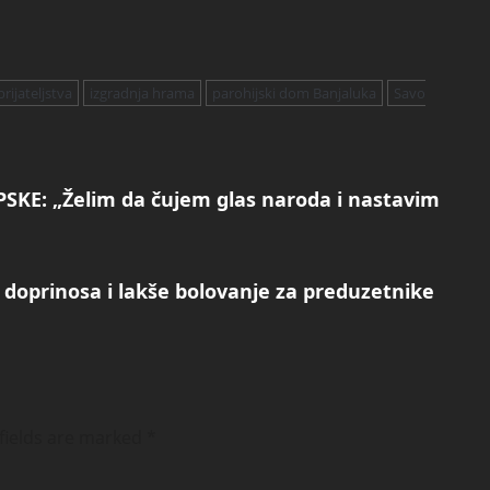
rijateljstva
izgradnja hrama
parohijski dom Banjaluka
Savo
KE: „Želim da čujem glas naroda i nastavim
je doprinosa i lakše bolovanje za preduzetnike
fields are marked
*