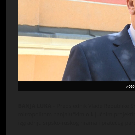
Foto
BANJA LUKA
– Predsjednik Vlade Republike Sr
mitropolitom banjalučkim o ključnim projekt
izgradnju srpsko-ruskog hrama i pratećeg pa