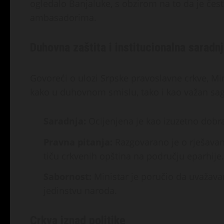
ogledalo Banjaluke, s obzirom na to da je čes
ambasadorima.
Duhovna zaštita i institucionalna saradn
Govoreći o ulozi Srpske pravoslavne crkve, Min
kako u duhovnom smislu, tako i kao važan sa
Saradnja:
Ocijenjena je kao izuzetno dobr
Pravna pitanja:
Razgovarano je o rješava
tiču crkvenih opština na području eparhije.
Sabornost:
Ministar je poručio da uvažava
jedinstvu naroda.
Crkva iznad politike