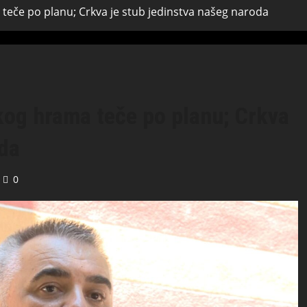
 teče po planu; Crkva je stub jedinstva našeg naroda
kog hrama teče po planu; Crkva
oda
0