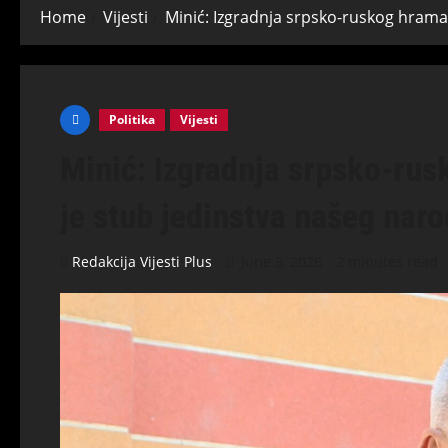
Home
Vijesti
Minić: Izgradnja srpsko-ruskog hrama
Politika
Vijesti
Minić: Izgradnja srpsko-rus
je stub jedinstva našeg nar
Redakcija Vijesti Plus
June 5, 2026
2 minutes read