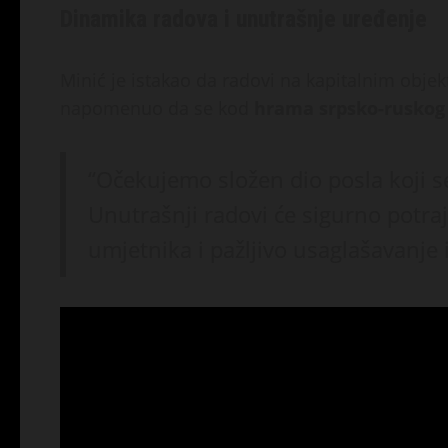
Dinamika radova i unutrašnje uređenje
Minić je istakao da radovi na kapitalnim obje
napomenuo da se kod
hrama srpsko-ruskog 
“Očekujemo složen dio posla koji se
Unutrašnji radovi će sigurno potra
umjetnika i pažljivo usaglašavanje i