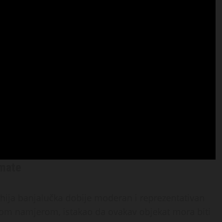
omate
ija banjalučka dobije moderan i reprezentativan
asnom namjerom, istakao da ovakav objekat mora biti