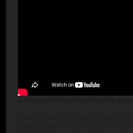
Reprezentativni parohijski dom za dipl
Tokom sastanka je naglašena potreba da Eparh
parohijski dom
. Minić je kroz šalu, ali sa j