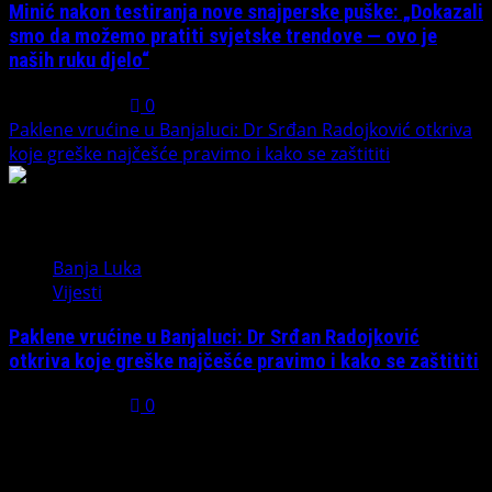
Minić nakon testiranja nove snajperske puške: „Dokazali
smo da možemo pratiti svjetske trendove — ovo je
naših ruku djelo“
July 31, 2026
0
Paklene vrućine u Banjaluci: Dr Srđan Radojković otkriva
koje greške najčešće pravimo i kako se zaštititi
5
Banja Luka
Vijesti
Paklene vrućine u Banjaluci: Dr Srđan Radojković
otkriva koje greške najčešće pravimo i kako se zaštititi
July 31, 2026
0
Možda ste propustili