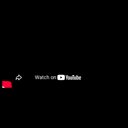
sačuvati i prenijeti na mlađe naraštaje. O njegovom
doprinosu svjedoče brojni saradnici, prijatelji i učenici.
Struka i tradicija ruku pod ruku
Etnolog Irena Medar Tanjga, dugogodišnja saradnica i
jedna od ključnih osoba u organizaciji Kozara etno
festivala, ističe da je Mirko Arambašić rijedak primjer