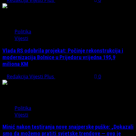
Redakcija Vijesti Plus
August 1, 2026
0
Politika
Vijesti
Vlada RS odobrila projekat: Počinje rekonstrukcija i
modernizacija Bolnice u Prijedoru vrijedna 195,9
miliona KM
Redakcija Vijesti Plus
August 1, 2026
0
Politika
Vijesti
Minić nakon testiranja nove snajperske puške: „Dokazali
smo da možemo pratiti svjetske trendove — ovo je