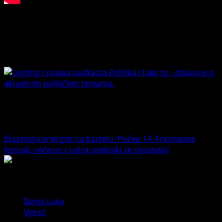
Connect with Us
Facebook
Youtube
Banet Politika i tako to
Trending News
Eksplozija energije na Kastelu: Počeo 14. Freshwave
festival, večeras i sutra spektakl se nastavlja!
1
Banja Luka
Vijesti