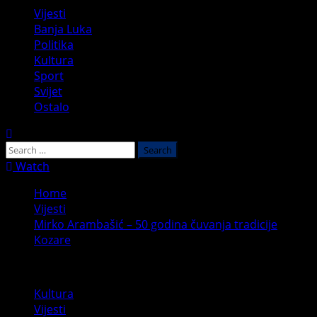
Primary
Vijesti
Menu
Banja Luka
Politika
Kultura
Sport
Svijet
Ostalo
Search
for:
Watch
Home
Vijesti
Mirko Arambašić – 50 godina čuvanja tradicije
Kozare
Kultura
Vijesti