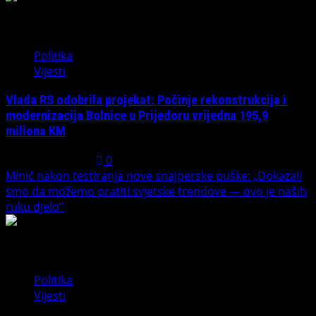
3
Politika
Vijesti
Vlada RS odobrila projekat: Počinje rekonstrukcija i
modernizacija Bolnice u Prijedoru vrijedna 195,9
miliona KM
August 1, 2026
0
Minić nakon testiranja nove snajperske puške: „Dokazali
smo da možemo pratiti svjetske trendove — ovo je naših
ruku djelo“
4
Politika
Vijesti