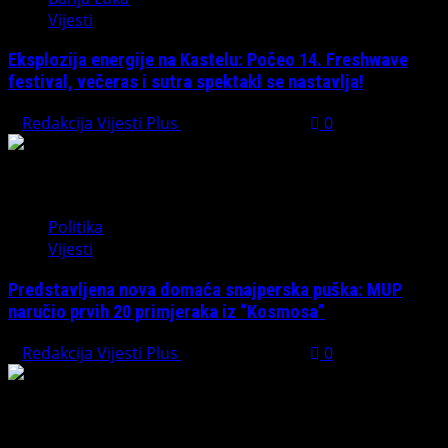
Vijesti
Eksplozija energije na Kastelu: Počeo 14. Freshwave
festival, večeras i sutra spektakl se nastavlja!
Redakcija Vijesti Plus
August 7, 2026
0
Politika
Vijesti
Predstavljena nova domaća snajperska puška: MUP
naručio prvih 20 primjeraka iz “Kosmosa”
Redakcija Vijesti Plus
August 1, 2026
0