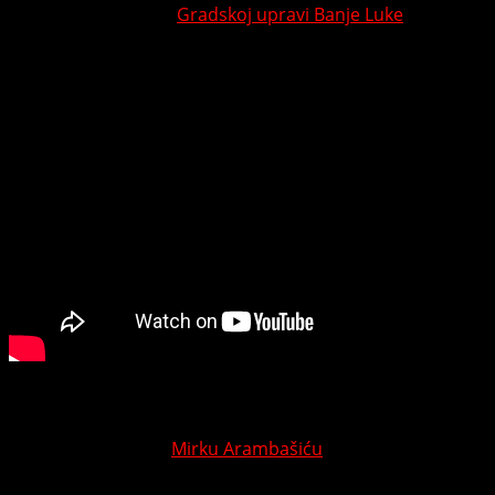
projekt menadžer u
Gradskoj upravi Banje Luke
,
naglašavajući da je njegov doprinos kulturi, turizmu i
ruralnom razvoju nemjerljiv.
Zavjet novih generacija
Program posvećen
Mirku Arambašiću
osmišljen je kao
dijalog kroz koji je ispričana priča o nastanku i razvoju