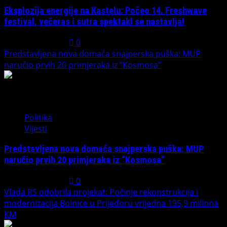
Eksplozija energije na Kastelu: Počeo 14. Freshwave
festival, večeras i sutra spektakl se nastavlja!
August 7, 2026
0
Predstavljena nova domaća snajperska puška: MUP
naručio prvih 20 primjeraka iz “Kosmosa”
2
Politika
Vijesti
Predstavljena nova domaća snajperska puška: MUP
naručio prvih 20 primjeraka iz “Kosmosa”
August 1, 2026
0
Vlada RS odobrila projekat: Počinje rekonstrukcija i
modernizacija Bolnice u Prijedoru vrijedna 195,9 miliona
KM