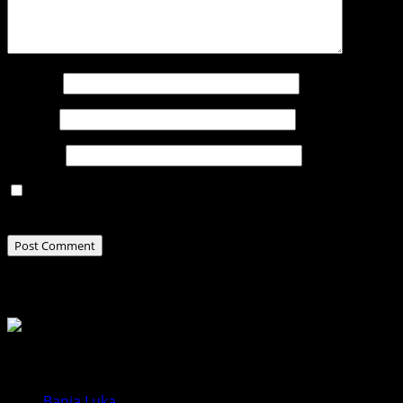
Name
*
Email
*
Website
Save my name, email, and website in this browser for
the next time I comment.
Related Stories
Banja Luka