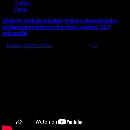
Politika
Vijesti
Vlada RS odobrila projekat: Počinje rekonstrukcija i
modernizacija Bolnice u Prijedoru vrijedna 195,9
miliona KM
Redakcija Vijesti Plus
August 1, 2026
0
PREPORUČUJEMO