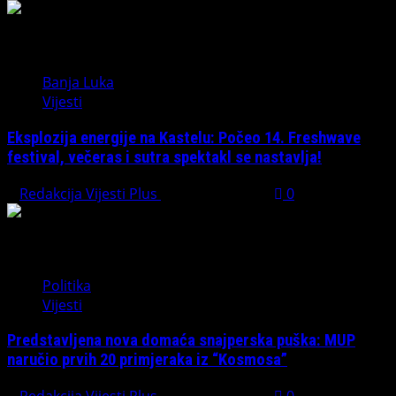
Banja Luka
Vijesti
Eksplozija energije na Kastelu: Počeo 14. Freshwave
festival, večeras i sutra spektakl se nastavlja!
Redakcija Vijesti Plus
August 7, 2026
0
Politika
Vijesti
Predstavljena nova domaća snajperska puška: MUP
naručio prvih 20 primjeraka iz “Kosmosa”