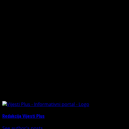
Sam Mirko Arambašić skromno kaže da bi, kada bi se
vratio pedeset godina unazad, sve ponovo isto učinio.
„Puno se toga desilo, puno smo festivala napravili i
mnogo truda uložili. Drago mi je što sam dao doprinos
razvoju kulture i turizma, a posebno što me večeras
djeca nisu zaboravila“, rekao je čika Mirko.
Veče u Piskavici proteklo je u snažnim emocijama,
suzama radosnicama i poruci nade – da će ljubav,
energija i posvećenost Mirka Arambašića ostati trajna
inspiracija novim generacijama čuvara tradicije Kozare i
Potkozarja.
About The Author
Redakcija Vijesti Plus
See author's posts