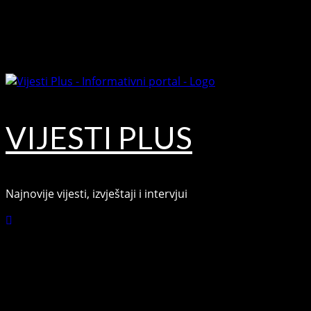
Skip
August 7, 2026
to
Facebook
content
Youtube
VIJESTI PLUS
Najnovije vijesti, izvještaji i intervjui
Connect with Us
Facebook
Youtube