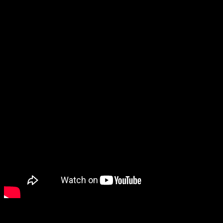
KUD-a Piskavica – od prve ideje do trenutka kada je cijelo
selo postalo jedno veliko kulturno-umjetničko društvo,
pojašnjava Marija Radulj iz KUD-a Piskavica.
Mladi folkloraši poručuju da će nastaviti putem koji je
čika Mirko trasirao, jer to doživljavaju kao lični i kolektivni
zavjet.
„Sve bih ponovo isto uradio“