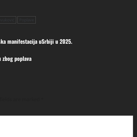
ivuković
Poplave
ka manifestacija uSrbiji u 2025.
nu zbog poplava
fields are marked
*