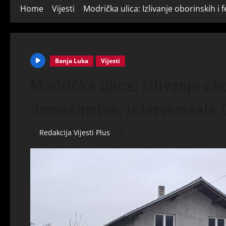
Home
Vijesti
Modrička ulica: Izlivanje oborinskih i 
Banja Luka
Vijesti
Modrička ulica: Izlivanje ob
domaćinstvo, intervenisala C
Redakcija Vijesti Plus
March 27, 2025
1 minute r