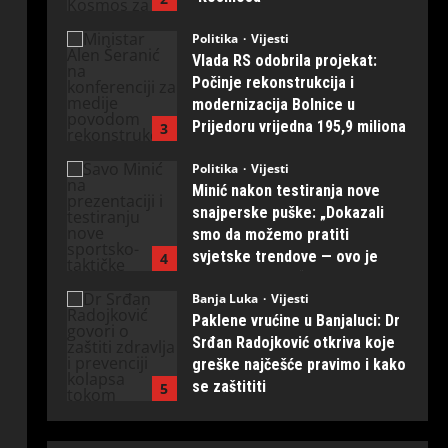
modernizacija Bolnice u
Prijedoru vrijedna 195,9 miliona
3
KM
Politika
Vijesti
August 1, 2026
0
Minić nakon testiranja nove
snajperske puške: „Dokazali
smo da možemo pratiti
svjetske trendove — ovo je
4
naših ruku djelo“
Banja Luka
Vijesti
July 31, 2026
0
Paklene vrućine u Banjaluci: Dr
Srđan Radojković otkriva koje
greške najčešće pravimo i kako
se zaštititi
5
July 31, 2026
0
Banja Luka
Vijesti
Eksplozija energije na Kastelu:
Počeo 14. Freshwave festival,
večeras i sutra spektakl se
nastavlja!
1