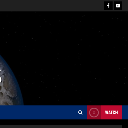
S
WATCH