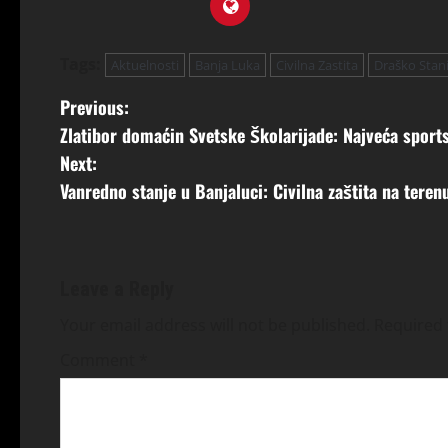
Tags:
Aktuelnosti
Banja Luka
Civilna Zastita
Draško Stan
Previous:
Zlatibor domaćin Svetske Školarijade: Najveća sports
Next:
Vanredno stanje u Banjaluci: Civilna zaštita na tere
Leave a Reply
Your email address will not be published.
Required 
Comment
*