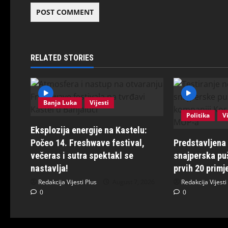
RELATED STORIES
Banja Luka
Vijesti
Politika
Vi
Eksplozija energije na Kastelu:
Počeo 14. Freshwave festival,
Predstavljena
večeras i sutra spektakl se
snajperska pu
nastavlja!
prvih 20 prim
Redakcija Vijesti Plus
August 7, 2026
Redakcija Vijesti
0
0