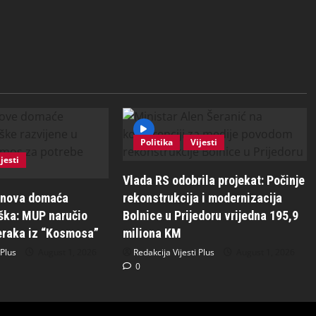
Politika
Vijesti
jesti
Vlada RS odobrila projekat: Počinje
 nova domaća
rekonstrukcija i modernizacija
ška: MUP naručio
Bolnice u Prijedoru vrijedna 195,9
jeraka iz “Kosmosa”
miliona KM
 Plus
August 1, 2026
Redakcija Vijesti Plus
August 1, 2026
0