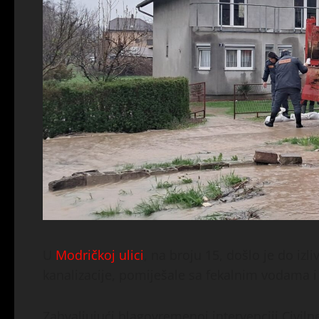
U
Modričkoj ulici
, na broju 15, došlo je do izl
kanalizacije, pomiješale sa fekalnim vodama i o
Zahvaljujući blagovremenoj intervenciji Civiln