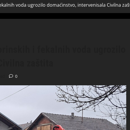
fekalnih voda ugrozilo domaćinstvo, intervenisala Civilna zaš
orinskih i fekalnih voda ugrozilo
ivilna zaštita
ead
0