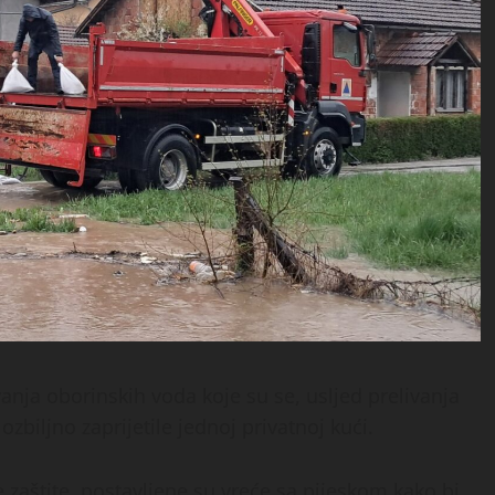
ivanja oborinskih voda koje su se, usljed prelivanja
zbiljno zaprijetile jednoj privatnoj kući.
e zaštite, postavljene su vreće sa pijeskom kako bi