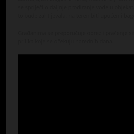
se spriječilo daljnje prodiranje vode u objekat
to bude zahtijevala, na teren biti upućen i bag
Građanima se preporučuje oprez i praćenje si
prilika koje se očekuju narednih dana.