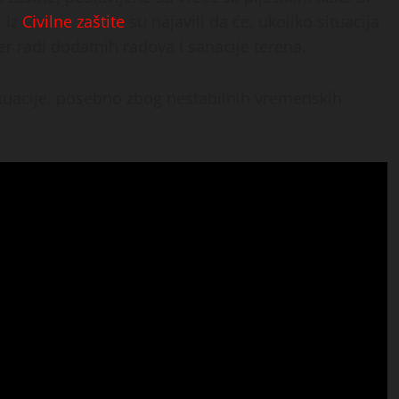
. Iz
Civilne zaštite
su najavili da će, ukoliko situacija
er radi dodatnih radova i sanacije terena.
tuacije, posebno zbog nestabilnih vremenskih