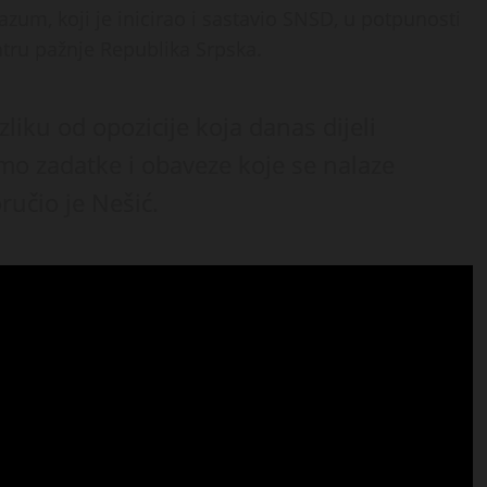
azum, koji je inicirao i sastavio SNSD, u potpunosti
ntru pažnje Republika Srpska.
liku od opozicije koja danas dijeli
imo zadatke i obaveze koje se nalaze
ručio je Nešić.