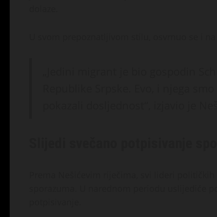
dolaze.
U svom prepoznatljivom stilu, osvrnuo se i na
„Jedini migrant je bio gospodin Schm
Republike Srpske. Evo, i njega smo s
pokazali dosljednost“, izjavio je Neš
Slijedi svečano potpisivanje s
Prema Nešićevim riječima, svi lideri političkih 
sporazuma. U narednom periodu uslijediće po
potpisivanje.