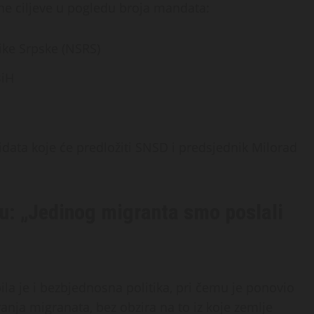
izne ciljeve u pogledu broja mandata:
ike Srpske (NSRS)
BiH
data koje će predložiti SNSD i predsjednik Milorad
tu: „Jedinog migranta smo poslali
la je i bezbjednosna politika, pri čemu je ponovio
iranja migranata, bez obzira na to iz koje zemlje