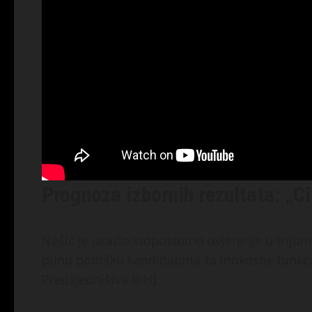
Prognoza izbornih rezultata: „C
Nešić je izrazio stopostotno uvjerenje u trijum
punu podršku kandidatima za inokosne funkcij
Predsjedništva BiH).