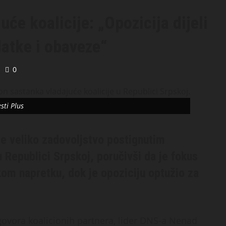
će koalicije: „Opozicija dijeli
datke i obaveze“
0
esti Plus
e veliko zadovoljstvo postignutim
 Republici Srpskoj, poručivši da je fokus
kom napretku, dok je opoziciju optužio za
ovora koalicionih partnera, lider DNS-a Nenad