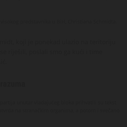
 visokog predstavnika u BiH, Christiana Schmidta.
idt, koji je ponekad ulazio na teritoriju
e riješili, poslali smo ga kući i time
ić.
porazuma
partija unutar vladajućeg bloka prihvatili su tekst
tvrda na stranačkim organima, a potom i svečano