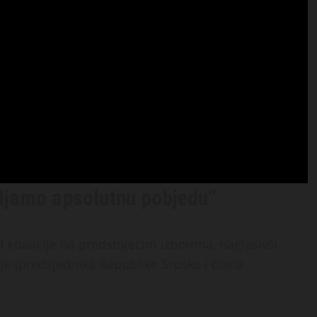
iljamo apsolutnu pobjedu“
f koalicije na predstojećim izborima, naglasivši
e (predsjednika Republike Srpske i člana