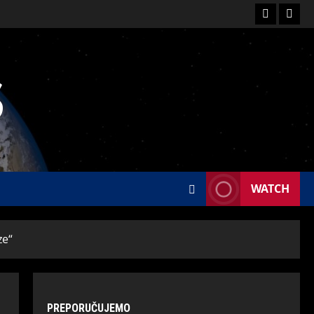
S
WATCH
ze“
PREPORUČUJEMO