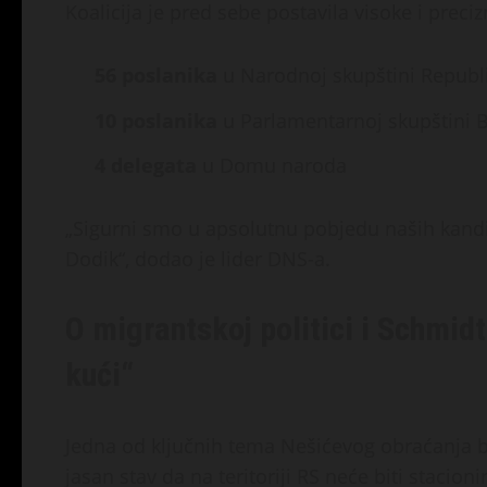
Koalicija je pred sebe postavila visoke i prec
56 poslanika
u Narodnoj skupštini Republ
10 poslanika
u Parlamentarnoj skupštini 
4 delegata
u Domu naroda
„Sigurni smo u apsolutnu pobjedu naših kandi
Dodik“, dodao je lider DNS-a.
O migrantskoj politici i Schmid
kući“
Jedna od ključnih tema Nešićevog obraćanja bi
jasan stav da na teritoriji RS neće biti stacion