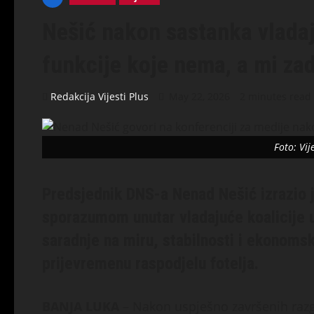
Nešić nakon sastanka vladaju
funkcije koje nema, a mi za
Redakcija Vijesti Plus
May 22, 2026
2 minutes read
Foto: Vij
Predsjednik DNS-a Nenad Nešić izrazio j
sporazumom unutar vladajuće koalicije u
saradnje na miru, stabilnosti i ekonoms
prijevremenu raspodjelu fotelja.
BANJA LUKA
– Nakon uspješno završenih razg