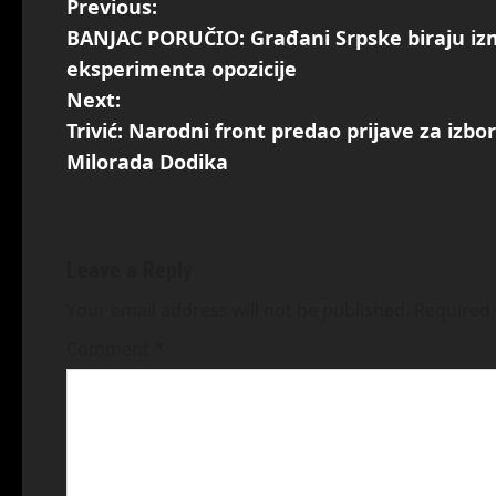
Previous:
BANJAC PORUČIO: Građani Srpske biraju izm
eksperimenta opozicije
Next:
Trivić: Narodni front predao prijave za izbo
Milorada Dodika
Leave a Reply
Your email address will not be published.
Required 
Comment
*