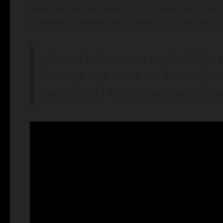
Nešić obratio se medijima i istakao da je spor
usklađen s interesima građana i u čijem je ce
„Veoma lako smo se saglasili. Za raz
funkcije koje nema, mi danas dijel
pred nama i koje ćemo ispuniti“, po