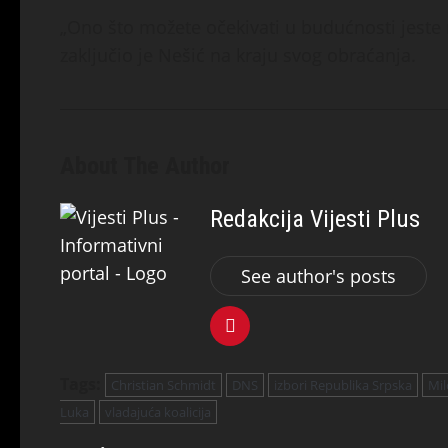
„Ono što možete očekivati u budućnosti jeste r
zaključio je Nešić na kraju svog obraćanja.
About The Author
Redakcija Vijesti Plus
See author's posts
Tags:
Christian Schmidt
DNS
izbori Republika Srpska
Mil
Luka
vladajuća koalicija