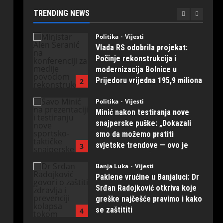
prvih 20 primjeraka iz
TRENDING NEWS
“Kosmosa”
1
August 1, 2026
0
Politika
Vijesti
Vlada RS odobrila projekat:
Počinje rekonstrukcija i
modernizacija Bolnice u
Prijedoru vrijedna 195,9 miliona
2
KM
Politika
Vijesti
August 1, 2026
0
Minić nakon testiranja nove
snajperske puške: „Dokazali
smo da možemo pratiti
svjetske trendove — ovo je
3
naših ruku djelo“
Banja Luka
Vijesti
July 31, 2026
0
Paklene vrućine u Banjaluci: Dr
Srđan Radojković otkriva koje
greške najčešće pravimo i kako
se zaštititi
4
July 31, 2026
0