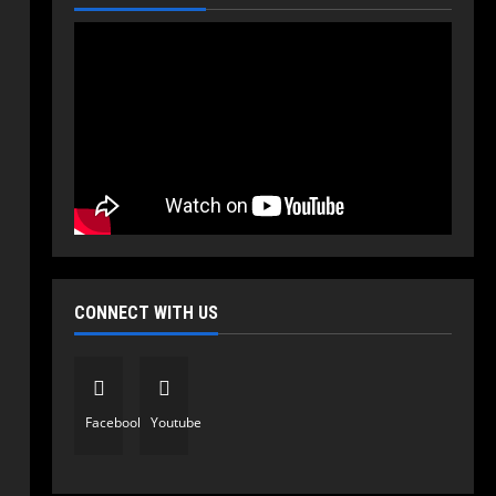
CONNECT WITH US
Politika
Vijesti
Vlada RS odobrila projekat:
Počinje rekonstrukcija i
Facebook
Youtube
modernizacija Bolnice u
Prijedoru vrijedna 195,9 miliona
2
KM