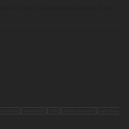
ad, rad i samo rad za Republiku Srpsku. Živjeli!“,
orad Dodik
Nenad Nešić
NSRS
politički sporazum
vijesti Banja