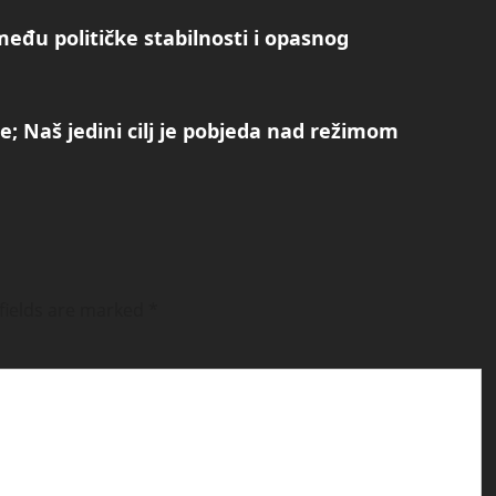
eđu političke stabilnosti i opasnog
re; Naš jedini cilj je pobjeda nad režimom
fields are marked
*