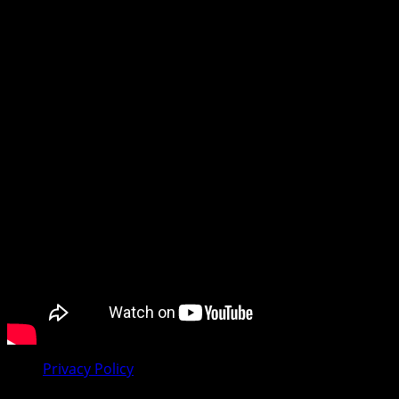
povjerenja koje gradimo sa našom publikom. Bez obzira
na to da li pratite dešavanja u svom gradu, regionu ili
tražite vijesti iz dijaspore, mi smo vaš pouzdan prozor u
svijet.
Preporučujemo pogledaj te
Privacy Policy