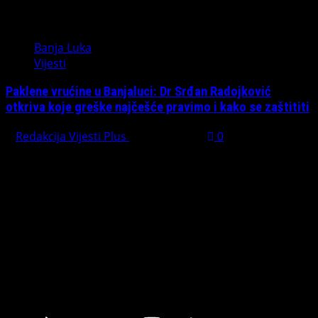
Banja Luka
Vijesti
Paklene vrućine u Banjaluci: Dr Srđan Radojković
otkriva koje greške najčešće pravimo i kako se zaštititi
Redakcija Vijesti Plus
July 31, 2026
0
Preporučujemo pogledaj te