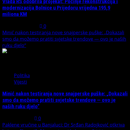
Vlada RS odobrila projekat: Počinje rekonstrukcija i
modernizacija Bolnice u Prijedoru vrijedna 195,9
miliona KM
August 1, 2026
0
Minić nakon testiranja nove snajperske puške: „Dokazali
smo da možemo pratiti svjetske trendove — ovo je naših
ruku djelo“
3
Politika
Vijesti
Minić nakon testiranja nove snajperske puške: „Dokazali
smo da možemo pratiti svjetske trendove — ovo je
naših ruku djelo“
July 31, 2026
0
Paklene vrućine u Banjaluci: Dr Srđan Radojković otkriva