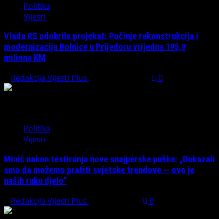
Politika
Vijesti
Vlada RS odobrila projekat: Počinje rekonstrukcija i
modernizacija Bolnice u Prijedoru vrijedna 195,9
miliona KM
Redakcija Vijesti Plus
August 1, 2026
0
Politika
Vijesti
Minić nakon testiranja nove snajperske puške: „Dokazali
smo da možemo pratiti svjetske trendove — ovo je
naših ruku djelo“
Redakcija Vijesti Plus
July 31, 2026
0