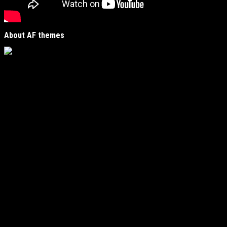
About AF themes
Vijesti Plus
je savremeni informativni portal unutar
MirJak Media Group
, prepoznatljiv po brzom, tačnom i
objektivnom izvještavanju. Naša platforma je digitalno
čvorište koje povezuje lokalne zajednice sa globalnim
zbivanjima, kreirano da zadovolji potrebe modernih
čitatelja koji traže suštinu u moru informacija.
Fokus i regionalna prisutnost
Naš urednički fokus obuhvata ključne oblasti poput
politike, ekonomije, kulture i sporta, ali s jasnim i
autentičnim usmjerenjem:
Lokalne priče:
Donosimo vijesti iz vašeg
neposrednog okruženja, dajući značaj događajima