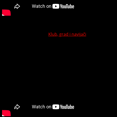
Ova pobjeda i atmosfera još jednom su potvrdili
dominaciju Omarske tokom cijele sezone i najavili nove
ambicije za budućnost.
Klub, grad i navijači
– svi zajedno
– ispisali su još jednu zlatnu stranicu u istoriji crveno-
plavih.