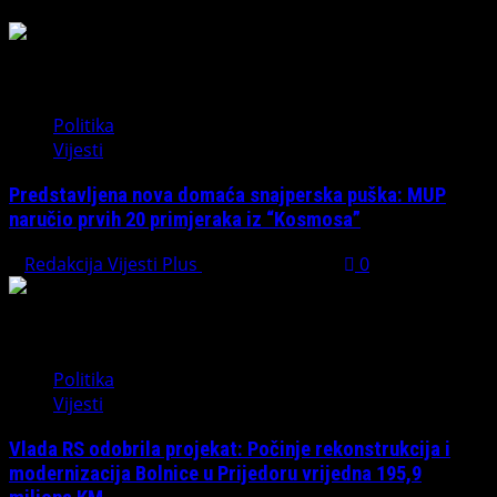
Politika
Vijesti
Predstavljena nova domaća snajperska puška: MUP
naručio prvih 20 primjeraka iz “Kosmosa”
Redakcija Vijesti Plus
August 1, 2026
0
Politika
Vijesti
Vlada RS odobrila projekat: Počinje rekonstrukcija i
modernizacija Bolnice u Prijedoru vrijedna 195,9