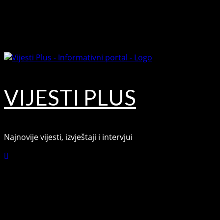
Skip
August 7, 2026
to
Facebook
content
Youtube
VIJESTI PLUS
Najnovije vijesti, izvještaji i intervjui
Connect with Us
Facebook
Youtube