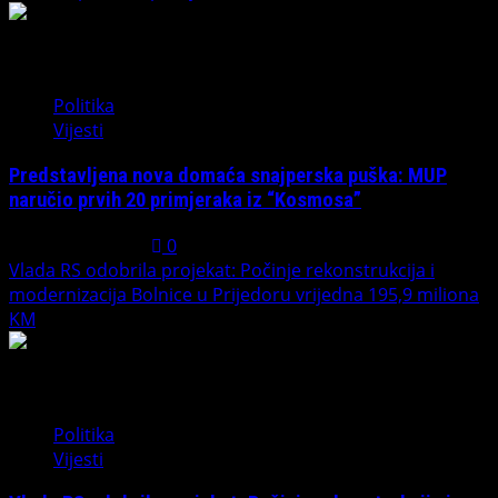
1
Politika
Vijesti
Predstavljena nova domaća snajperska puška: MUP
naručio prvih 20 primjeraka iz “Kosmosa”
August 1, 2026
0
Vlada RS odobrila projekat: Počinje rekonstrukcija i
modernizacija Bolnice u Prijedoru vrijedna 195,9 miliona
KM
2
Politika
Vijesti