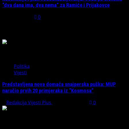
“dva dana ima, dva nema” za Ramiće i Prijakovce
July 31, 2026
0
Možda ste propustili
Politika
Vijesti
Predstavljena nova domaća snajperska puška: MUP
naručio prvih 20 primjeraka iz “Kosmosa”
Redakcija Vijesti Plus
August 1, 2026
0