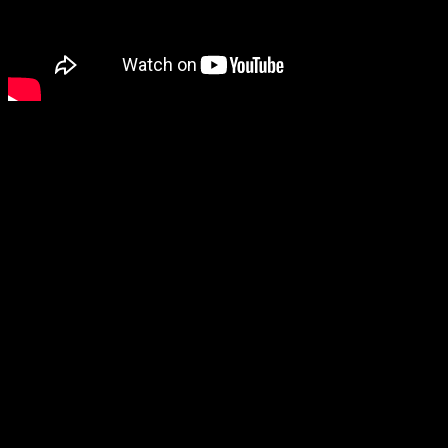
Nakon posljednjeg zvižduka uslijedila je svečana
ceremonija dodjele medalja i pehara. Medalje je uručio
Goran Đukić ispred FSRS, dok je pehar kapitenu Anandu
Krecelju predao Goran Velaula, član Izvršnog odbora NFS
BiH. Proslava se nastavila uz pivo, kobasice i pjesmu, u
zajedništvu sa navijačima, donatorima i sponzorima.