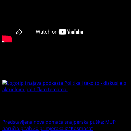
Connect with Us
Facebook
Youtube
Banet Politika i tako to
Trending News
Predstavljena nova domaća snajperska puška: MUP
naručio prvih 20 primjeraka iz “Kosmosa”