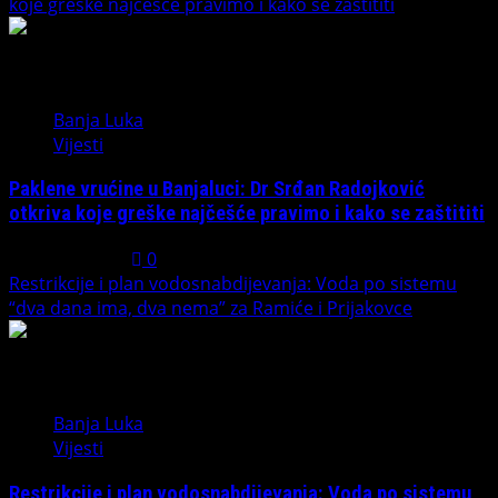
koje greške najčešće pravimo i kako se zaštititi
4
Banja Luka
Vijesti
Paklene vrućine u Banjaluci: Dr Srđan Radojković
otkriva koje greške najčešće pravimo i kako se zaštititi
July 31, 2026
0
Restrikcije i plan vodosnabdijevanja: Voda po sistemu
“dva dana ima, dva nema” za Ramiće i Prijakovce
5
Banja Luka
Vijesti
Restrikcije i plan vodosnabdijevanja: Voda po sistemu