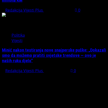
miliona KM
Redakcija Vijesti Plus
August 1, 2026
0
Politika
Vijesti
Minić nakon testiranja nove snajperske puške: „Dokazali
smo da možemo pratiti svjetske trendove — ovo je
naših ruku djelo“
Redakcija Vijesti Plus
July 31, 2026
0
PREPORUČUJEMO