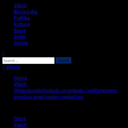
Primary
Vijesti
Menu
Banja Luka
Politika
Kultura
Sport
Svijet
Ostalo
Search
for:
Watch
Home
Vijesti
Omarska slavila titulu uz golijadu i veličanstvenu
proslavu pred svojim navijačima
Sport
Vijesti