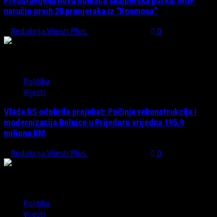
Predstavljena nova domaća snajperska puška: MUP
naručio prvih 20 primjeraka iz “Kosmosa”
Redakcija Vijesti Plus
August 1, 2026
0
Politika
Vijesti
Vlada RS odobrila projekat: Počinje rekonstrukcija i
modernizacija Bolnice u Prijedoru vrijedna 195,9
miliona KM
Redakcija Vijesti Plus
August 1, 2026
0
Politika
Vijesti