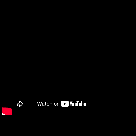
godinama nedostajala.
“Izgradnja kanalizacije je bila najskuplji i najteži deo posla,
a usput smo ustanovili da je neophodna i sanacija
vodovodne mreže kako nove cevi ne bi pucale ispod
svežeg asfalta,” naglasila je Savić – Banjac.
Valentina Balaban iz Odjeljenja za saobraćaj i puteve
precizirala je da ukupna vrednost radova iznosi oko
1,2