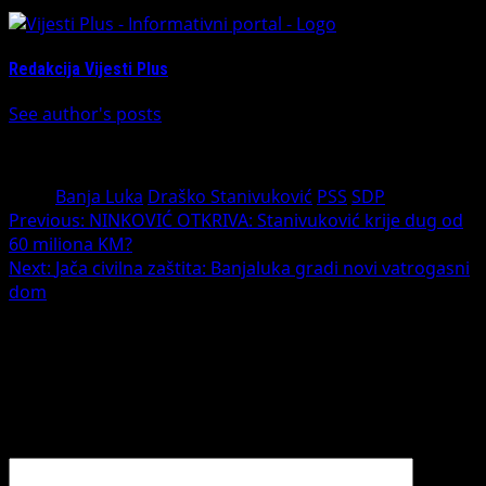
Redakcija Vijesti Plus
See author's posts
Tags:
Banja Luka
Draško Stanivuković
PSS
SDP
Previous:
NINKOVIĆ OTKRIVA: Stanivuković krije dug od
60 miliona KM?
Next:
Jača civilna zaštita: Banjaluka gradi novi vatrogasni
dom
Leave a Reply
Your email address will not be published.
Required fields
are marked
*
Comment
*