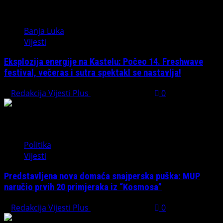
Banja Luka
Vijesti
Eksplozija energije na Kastelu: Počeo 14. Freshwave
festival, večeras i sutra spektakl se nastavlja!
Redakcija Vijesti Plus
August 7, 2026
0
Politika
Vijesti
Predstavljena nova domaća snajperska puška: MUP
naručio prvih 20 primjeraka iz “Kosmosa”
Redakcija Vijesti Plus
August 1, 2026
0