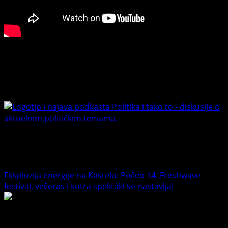
Connect with Us
Banet Politika i tako to
Trending News
Eksplozija energije na Kastelu: Počeo 14. Freshwave
festival, večeras i sutra spektakl se nastavlja!
1