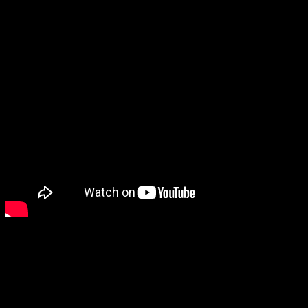
mreže kako bi građani Pobrđa napokon odahnuli”, izjavio
je Grbić, izrazivši nadu da će se ubrzo završiti radovi i u
obližnjim ulicama poput Anke Drakulić i Ljube Gerovac.
Investicija vredna 1,2 miliona KM
Gradski menadžer, Mirna Savić – Banjac, obišla je radove
i potvrdila da je projekat bio izuzetno zahtevan. Fokus
nije bio samo na estetici, već na funkcionalnosti koja je