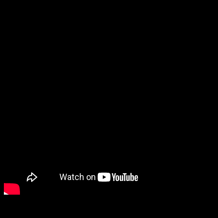
na samo kilometar i po od centra grada, a da je
decenijama bila zapostavljena.
“Hvala Gradskoj upravi što je rešila naše stare
vodovodne cevi koje su stalno pucale. Imali smo
strpljenja jer smo znali da se radi temeljno, a rezultat je
sada vidljiv,” rekla je Samardžija.
About The Author