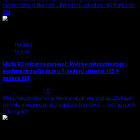
modernizacija Bolnice u Prijedoru vrijedna 195,9 miliona
KM
3
Politika
Vijesti
Vlada RS odobrila projekat: Počinje rekonstrukcija i
modernizacija Bolnice u Prijedoru vrijedna 195,9
miliona KM
August 1, 2026
0
Minić nakon testiranja nove snajperske puške: „Dokazali
smo da možemo pratiti svjetske trendove — ovo je naših
ruku djelo“
4