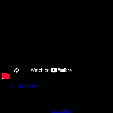
Preporučujemo pogledaj te
Privacy Policy
Copyright © Vijesti Plus
|
MoreNews
by AF themes.