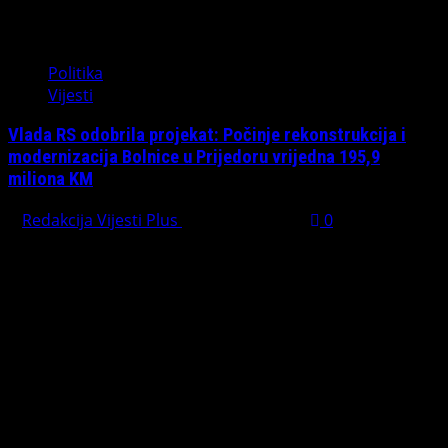
Politika
Vijesti
Vlada RS odobrila projekat: Počinje rekonstrukcija i
modernizacija Bolnice u Prijedoru vrijedna 195,9
miliona KM
Redakcija Vijesti Plus
August 1, 2026
0
PREPORUČUJEMO