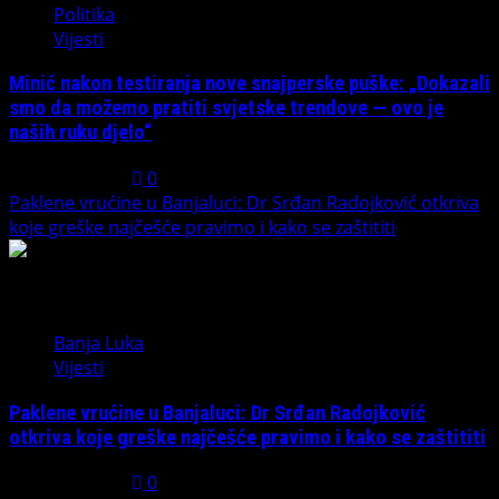
Politika
Vijesti
Minić nakon testiranja nove snajperske puške: „Dokazali
smo da možemo pratiti svjetske trendove — ovo je
naših ruku djelo“
July 31, 2026
0
Paklene vrućine u Banjaluci: Dr Srđan Radojković otkriva
koje greške najčešće pravimo i kako se zaštititi
5
Banja Luka
Vijesti
Paklene vrućine u Banjaluci: Dr Srđan Radojković
otkriva koje greške najčešće pravimo i kako se zaštititi
July 31, 2026
0