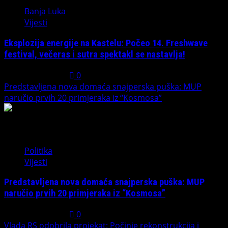
Banja Luka
Vijesti
Eksplozija energije na Kastelu: Počeo 14. Freshwave
festival, večeras i sutra spektakl se nastavlja!
August 7, 2026
0
Predstavljena nova domaća snajperska puška: MUP
naručio prvih 20 primjeraka iz “Kosmosa”
2
Politika
Vijesti
Predstavljena nova domaća snajperska puška: MUP
naručio prvih 20 primjeraka iz “Kosmosa”
August 1, 2026
0
Vlada RS odobrila projekat: Počinje rekonstrukcija i