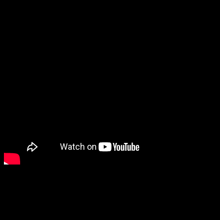
poslanik SDP-a u NSRS i stanovnik ove mesne zajednice,
koji je istakao da su građani dve godine čekali na
sistemsko rešenje.
“Želim da se zahvalim Vladi Federacije i ministru Nerminu
Dizdaru koji su sufinansirali ovaj projekat. Grad Banja
Luka je prepoznao da nije dovoljno samo presvući ulicu
asfaltom, već da se mora uraditi temeljna rekonstrukcija