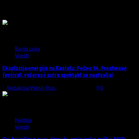
Možda ste propustili
Banja Luka
Vijesti
Eksplozija energije na Kastelu: Počeo 14. Freshwave
festival, večeras i sutra spektakl se nastavlja!
Redakcija Vijesti Plus
August 7, 2026
0
Politika
Vijesti