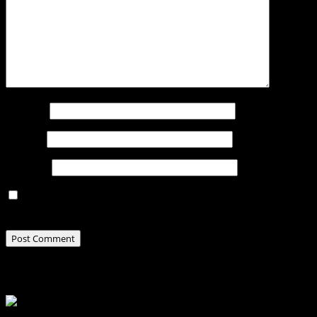
Name
*
Email
*
Website
Save my name, email, and website in this browser for
the next time I comment.
Related Stories