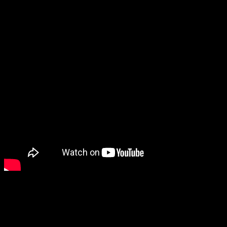
miliona KM
, a Ministarstvo za raseljena lica i izbjeglice
FBiH učestvovalo je sa donacijom od
80.000 KM
. Preko 40
domaćinstava sada je priključeno na potpuno novu
mrežu.
Meštani: “Ranije uprave nisu imale sluha”
Za stanovnike Pobrđa, ovo je istorijski dan. Anja
Samardžija, jedna od mještanki, ističe da se ulica nalazi