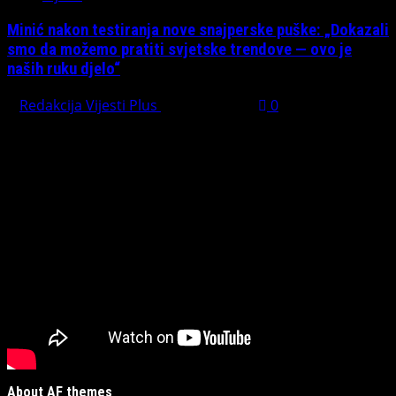
Minić nakon testiranja nove snajperske puške: „Dokazali
smo da možemo pratiti svjetske trendove — ovo je
naših ruku djelo“
Redakcija Vijesti Plus
July 31, 2026
0
Preporučujemo pogledaj te
About AF themes