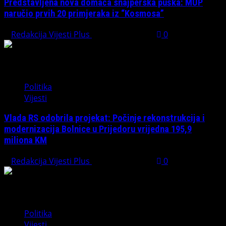
Predstavljena nova domaća snajperska puška: MUP
naručio prvih 20 primjeraka iz “Kosmosa”
Redakcija Vijesti Plus
August 1, 2026
0
Politika
Vijesti
Vlada RS odobrila projekat: Počinje rekonstrukcija i
modernizacija Bolnice u Prijedoru vrijedna 195,9
miliona KM
Redakcija Vijesti Plus
August 1, 2026
0
Politika
Vijesti