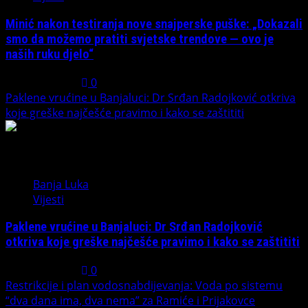
Minić nakon testiranja nove snajperske puške: „Dokazali
smo da možemo pratiti svjetske trendove — ovo je
naših ruku djelo“
July 31, 2026
0
Paklene vrućine u Banjaluci: Dr Srđan Radojković otkriva
koje greške najčešće pravimo i kako se zaštititi
4
Banja Luka
Vijesti
Paklene vrućine u Banjaluci: Dr Srđan Radojković
otkriva koje greške najčešće pravimo i kako se zaštititi
July 31, 2026
0
Restrikcije i plan vodosnabdijevanja: Voda po sistemu
“dva dana ima, dva nema” za Ramiće i Prijakovce