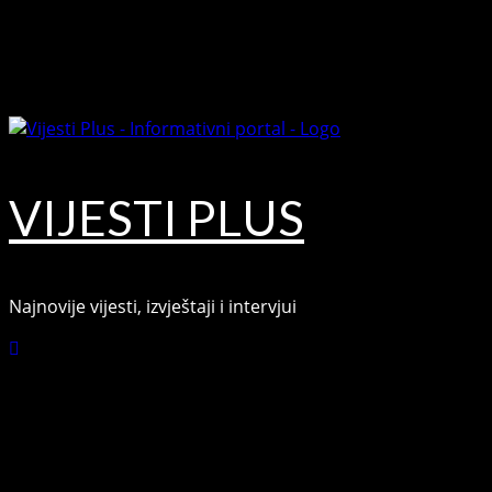
Skip
August 7, 2026
to
Facebook
content
Youtube
VIJESTI PLUS
Najnovije vijesti, izvještaji i intervjui
Connect with Us
Facebook
Youtube