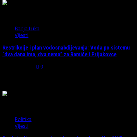
5
Banja Luka
Vijesti
Restrikcije i plan vodosnabdijevanja: Voda po sistemu
“dva dana ima, dva nema” za Ramiće i Prijakovce
July 31, 2026
0
Možda ste propustili
Politika
Vijesti