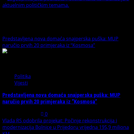
Banet Politika i tako to
Trending News
Predstavljena nova domaća snajperska puška: MUP
naručio prvih 20 primjeraka iz “Kosmosa”
1
Politika
Vijesti
Predstavljena nova domaća snajperska puška: MUP
naručio prvih 20 primjeraka iz “Kosmosa”
August 1, 2026
0
Vlada RS odobrila projekat: Počinje rekonstrukcija i
modernizacija Bolnice u Prijedoru vrijedna 195,9 miliona
KM