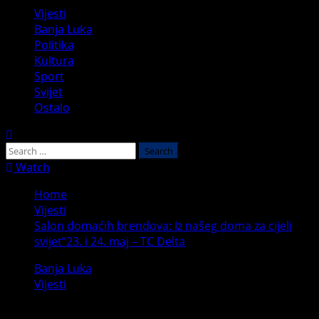
Primary
Vijesti
Menu
Banja Luka
Politika
Kultura
Sport
Svijet
Ostalo
Search
for:
Watch
Home
Vijesti
Salon domaćih brendova: Iz našeg doma za cijeli
svijet”23. i 24. maj – TC Delta
Banja Luka
Vijesti
Salon domaćih brendova: Iz našeg doma za