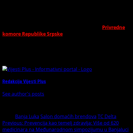
Belt
– Ručno rađena kožna galanterija (kaiševi,
torbe) od prirodno štavljene kože.
Za više informacija posjetite zvanične kanale
Privredne
komore Republike Srpske
.
Vidimo se u Delti!
About The Author
Redakcija Vijesti Plus
See author's posts
Tags:
Banja Luka
Salon domaćih brendova
TC Delta
Post
Previous:
Prevencija kao temelj zdravlja: Više od 620
medicinara na Međunarodnom simpozijumu u Banjaluci
navigation