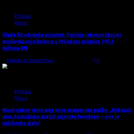
Politika
Vijesti
Vlada RS odobrila projekat: Počinje rekonstrukcija i
modernizacija Bolnice u Prijedoru vrijedna 195,9
miliona KM
Redakcija Vijesti Plus
August 1, 2026
0
Politika
Vijesti
Minić nakon testiranja nove snajperske puške: „Dokazali
smo da možemo pratiti svjetske trendove — ovo je
naših ruku djelo“