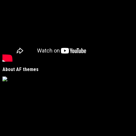
About AF themes
Vijesti Plus
je savremeni informativni portal unutar
MirJak Media Group
, prepoznatljiv po brzom, tačnom i
objektivnom izvještavanju. Naša platforma je digitalno
čvorište koje povezuje lokalne zajednice sa globalnim
zbivanjima, kreirano da zadovolji potrebe modernih
čitatelja koji traže suštinu u moru informacija.