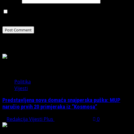
Save my name, email, and website in this browser for
the next time I comment.
Related Stories
Politika
Vijesti
Predstavljena nova domaća snajperska puška: MUP
naručio prvih 20 primjeraka iz “Kosmosa”
Redakcija Vijesti Plus
August 1, 2026
0