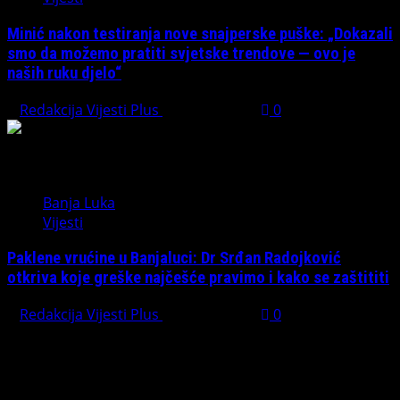
Minić nakon testiranja nove snajperske puške: „Dokazali
smo da možemo pratiti svjetske trendove — ovo je
naših ruku djelo“
Redakcija Vijesti Plus
July 31, 2026
0
Banja Luka
Vijesti
Paklene vrućine u Banjaluci: Dr Srđan Radojković
otkriva koje greške najčešće pravimo i kako se zaštititi
Redakcija Vijesti Plus
July 31, 2026
0
Preporučujemo pogledaj te