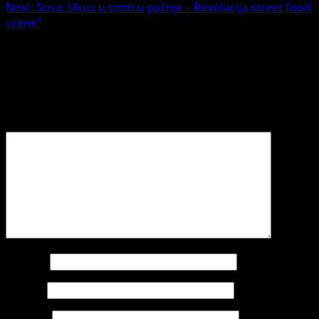
Next:
Sosa: Ukus u centru pažnje – Revolucija street food
scene”
Leave a Reply
Your email address will not be published.
Required fields
are marked
*
Comment
*
Name
*
Email
*
Website