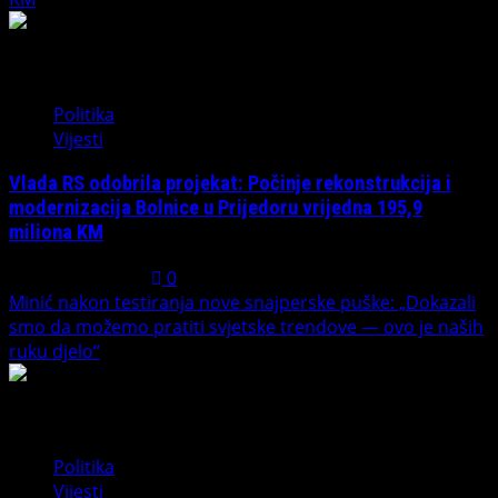
2
Politika
Vijesti
Vlada RS odobrila projekat: Počinje rekonstrukcija i
modernizacija Bolnice u Prijedoru vrijedna 195,9
miliona KM
August 1, 2026
0
Minić nakon testiranja nove snajperske puške: „Dokazali
smo da možemo pratiti svjetske trendove — ovo je naših
ruku djelo“
3
Politika
Vijesti