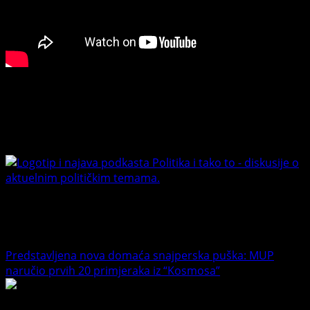
nikada
–
Bakire,
znaš
da
brutalno
Connect with Us
lažeš”
Facebook
Youtube
Banet Politika i tako to
Trending News
Predstavljena nova domaća snajperska puška: MUP
naručio prvih 20 primjeraka iz “Kosmosa”