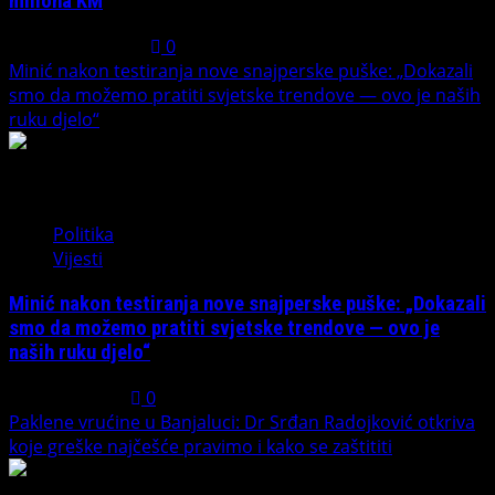
miliona KM
August 1, 2026
0
Minić nakon testiranja nove snajperske puške: „Dokazali
smo da možemo pratiti svjetske trendove — ovo je naših
ruku djelo“
3
Politika
Vijesti
Minić nakon testiranja nove snajperske puške: „Dokazali
smo da možemo pratiti svjetske trendove — ovo je
naših ruku djelo“
July 31, 2026
0
Paklene vrućine u Banjaluci: Dr Srđan Radojković otkriva
koje greške najčešće pravimo i kako se zaštititi