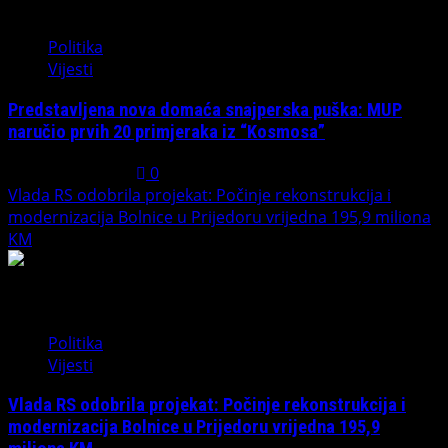
1
Politika
Vijesti
Predstavljena nova domaća snajperska puška: MUP
naručio prvih 20 primjeraka iz “Kosmosa”
August 1, 2026
0
Vlada RS odobrila projekat: Počinje rekonstrukcija i
modernizacija Bolnice u Prijedoru vrijedna 195,9 miliona
KM
2
Politika
Vijesti
Vlada RS odobrila projekat: Počinje rekonstrukcija i
modernizacija Bolnice u Prijedoru vrijedna 195,9