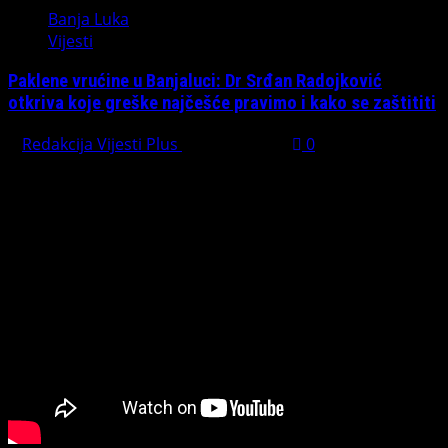
Banja Luka
Vijesti
Paklene vrućine u Banjaluci: Dr Srđan Radojković
otkriva koje greške najčešće pravimo i kako se zaštititi
Redakcija Vijesti Plus
July 31, 2026
0
Preporučujemo pogledaj te