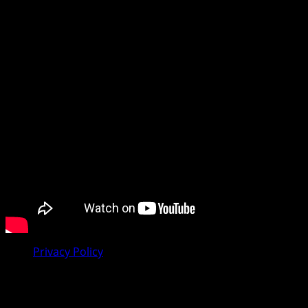
tražite vijesti iz dijaspore, mi smo vaš pouzdan prozor u
svijet.
Preporučujemo pogledaj te
Privacy Policy
Facebook
Youtube