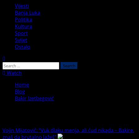
Primary
Vijesti
Menu
Banja Luka
Politika
Kultura
Sport
Svijet
Ostalo
Search
for:
Watch
Home
Blog
Bakir Izetbegović
Bakir Izetbegović
Vojin Mijatović: “Vuk dlaku menja, ali ćud nikada – Bakire,
znaš da brutalno lažeš”