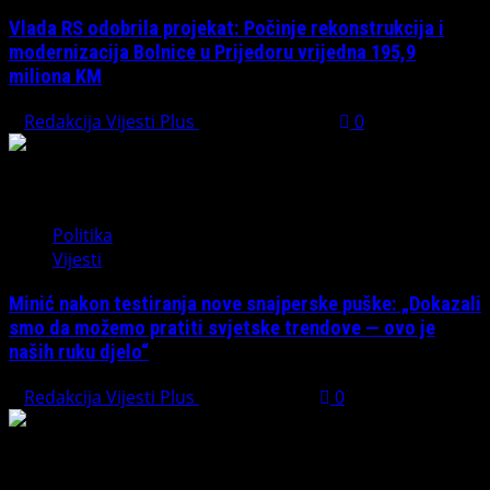
Vlada RS odobrila projekat: Počinje rekonstrukcija i
modernizacija Bolnice u Prijedoru vrijedna 195,9
miliona KM
Redakcija Vijesti Plus
August 1, 2026
0
Politika
Vijesti
Minić nakon testiranja nove snajperske puške: „Dokazali
smo da možemo pratiti svjetske trendove — ovo je
naših ruku djelo“
Redakcija Vijesti Plus
July 31, 2026
0