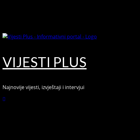
Skip
August 6, 2026
to
Facebook
content
Youtube
VIJESTI PLUS
Najnovije vijesti, izvještaji i intervjui
Connect with Us
Facebook
Youtube