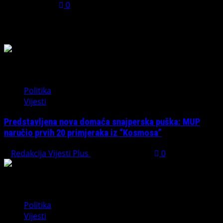
July 31, 2026
0
Možda ste propustili
Politika
Vijesti
Predstavljena nova domaća snajperska puška: MUP
naručio prvih 20 primjeraka iz “Kosmosa”
Redakcija Vijesti Plus
August 1, 2026
0
Politika
Vijesti