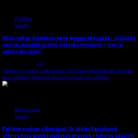
4
Politika
Vijesti
Minić nakon testiranja nove snajperske puške: „Dokazali
smo da možemo pratiti svjetske trendove — ovo je
naših ruku djelo“
July 31, 2026
0
Paklene vrućine u Banjaluci: Dr Srđan Radojković otkriva
koje greške najčešće pravimo i kako se zaštititi
5
Banja Luka
Vijesti
Paklene vrućine u Banjaluci: Dr Srđan Radojković
otkriva koje greške najčešće pravimo i kako se zaštititi