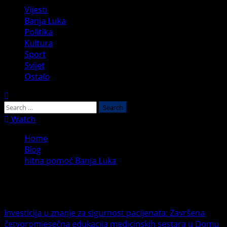
Primary
Vijesti
Menu
Banja Luka
Politika
Kultura
Sport
Svijet
Ostalo
Search
for:
Watch
Home
Blog
hitna pomoć Banja Luka
hitna pomoć Banja Luka
Investicija u znanje za sigurnost pacijenata: Završena
četvoromjesečna edukacija medicinskih sestara u Domu