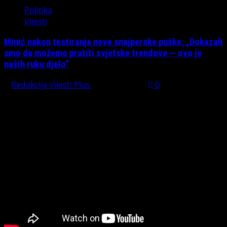
Politika
Vijesti
Minić nakon testiranja nove snajperske puške: „Dokazali
smo da možemo pratiti svjetske trendove — ovo je
naših ruku djelo“
Redakcija Vijesti Plus
July 31, 2026
0
Preporučujemo pogledaj te