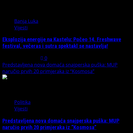
1
Banja Luka
Vijesti
Eksplozija energije na Kastelu: Počeo 14. Freshwave
festival, večeras i sutra spektakl se nastavlja!
August 7, 2026
0
Predstavljena nova domaća snajperska puška: MUP
naručio prvih 20 primjeraka iz “Kosmosa”
2
Politika
Vijesti
Predstavljena nova domaća snajperska puška: MUP
naručio prvih 20 primjeraka iz “Kosmosa”