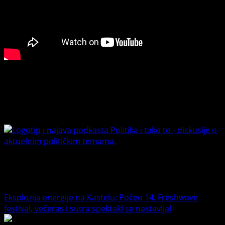
pokazna
vježba
Connect with Us
Facebook
Youtube
Banet Politika i tako to
Trending News
Eksplozija energije na Kastelu: Počeo 14. Freshwave
festival, večeras i sutra spektakl se nastavlja!