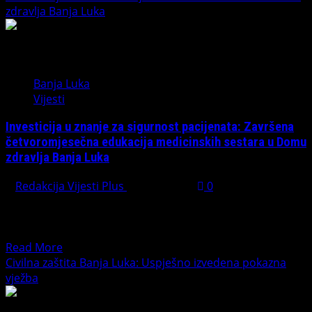
zdravlja Banja Luka
Banja Luka
Vijesti
Investicija u znanje za sigurnost pacijenata: Završena
četvoromjesečna edukacija medicinskih sestara u Domu
zdravlja Banja Luka
Redakcija Vijesti Plus
July 6, 2026
0
BANJA LUKA – Dom zdravlja Banja Luka uspješno je priveo
kraju sveobuhvatnu četvoromjesečnu edukaciju
medicinskog kadra, sa...
Read
Read More
more
Civilna zaštita Banja Luka: Uspješno izvedena pokazna
about
vježba
Investicija
u