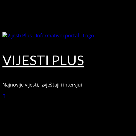
Skip
August 9, 2026
to
Facebook
content
Youtube
VIJESTI PLUS
Najnovije vijesti, izvještaji i intervjui
Connect with Us
Facebook
Youtube