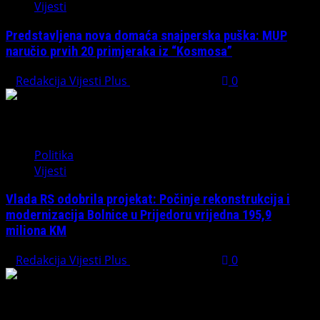
Vijesti
Predstavljena nova domaća snajperska puška: MUP
naručio prvih 20 primjeraka iz “Kosmosa”
Redakcija Vijesti Plus
August 1, 2026
0
Politika
Vijesti
Vlada RS odobrila projekat: Počinje rekonstrukcija i
modernizacija Bolnice u Prijedoru vrijedna 195,9
miliona KM
Redakcija Vijesti Plus
August 1, 2026
0