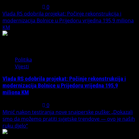
August 1, 2026
0
Vlada RS odobrila projekat: Počinje rekonstrukcija i
modernizacija Bolnice u Prijedoru vrijedna 195,9 miliona
KM
3
Politika
Vijesti
Vlada RS odobrila projekat: Počinje rekonstrukcija i
modernizacija Bolnice u Prijedoru vrijedna 195,9
miliona KM
August 1, 2026
0
Minić nakon testiranja nove snajperske puške: „Dokazali
smo da možemo pratiti svjetske trendove — ovo je naših
ruku djelo“