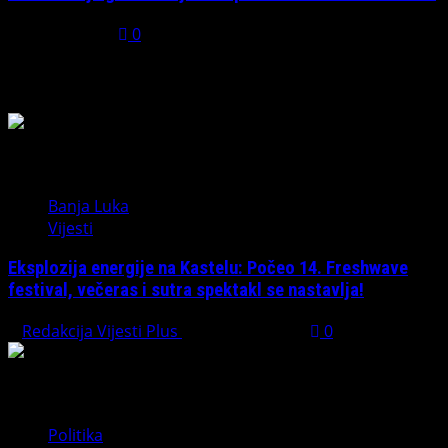
July 31, 2026
0
Možda ste propustili
Banja Luka
Vijesti
Eksplozija energije na Kastelu: Počeo 14. Freshwave
festival, večeras i sutra spektakl se nastavlja!
Redakcija Vijesti Plus
August 7, 2026
0
Politika