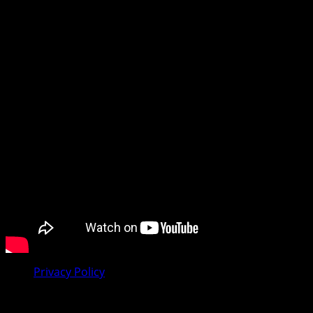
na to da li pratite dešavanja u svom gradu, regionu ili
tražite vijesti iz dijaspore, mi smo vaš pouzdan prozor u
svijet.
Preporučujemo pogledaj te
Privacy Policy
Facebook