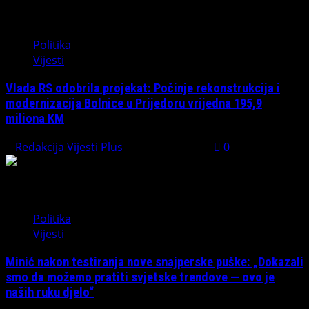
Politika
Vijesti
Vlada RS odobrila projekat: Počinje rekonstrukcija i
modernizacija Bolnice u Prijedoru vrijedna 195,9
miliona KM
Redakcija Vijesti Plus
August 1, 2026
0
Politika
Vijesti
Minić nakon testiranja nove snajperske puške: „Dokazali
smo da možemo pratiti svjetske trendove — ovo je
naših ruku djelo“