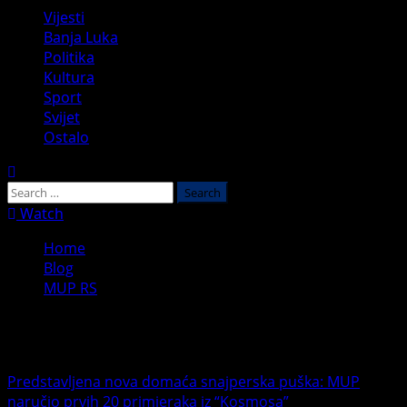
Primary
Vijesti
Menu
Banja Luka
Politika
Kultura
Sport
Svijet
Ostalo
Search
for:
Watch
Home
Blog
MUP RS
MUP RS
Predstavljena nova domaća snajperska puška: MUP
naručio prvih 20 primjeraka iz “Kosmosa”