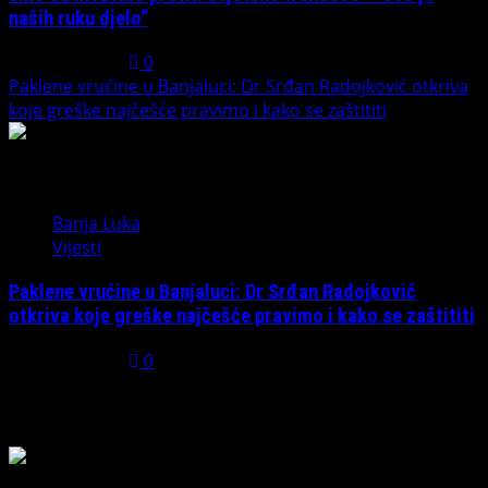
naših ruku djelo“
July 31, 2026
0
Paklene vrućine u Banjaluci: Dr Srđan Radojković otkriva
koje greške najčešće pravimo i kako se zaštititi
5
Banja Luka
Vijesti
Paklene vrućine u Banjaluci: Dr Srđan Radojković
otkriva koje greške najčešće pravimo i kako se zaštititi
July 31, 2026
0
Možda ste propustili