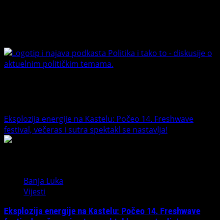
Connect with Us
Facebook
Youtube
Banet Politika i tako to
Trending News
Eksplozija energije na Kastelu: Počeo 14. Freshwave
festival, večeras i sutra spektakl se nastavlja!
1
Banja Luka
Vijesti
Eksplozija energije na Kastelu: Počeo 14. Freshwave