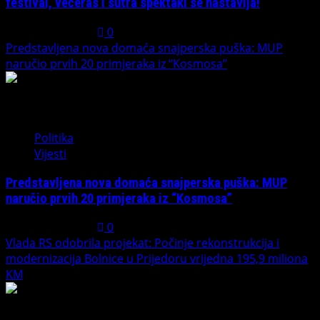
festival, večeras i sutra spektakl se nastavlja!
August 7, 2026
0
Predstavljena nova domaća snajperska puška: MUP
naručio prvih 20 primjeraka iz “Kosmosa”
2
Politika
Vijesti
Predstavljena nova domaća snajperska puška: MUP
naručio prvih 20 primjeraka iz “Kosmosa”
August 1, 2026
0
Vlada RS odobrila projekat: Počinje rekonstrukcija i
modernizacija Bolnice u Prijedoru vrijedna 195,9 miliona
KM