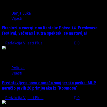
Banja Luka
Vijesti
Eksplozija energije na Kastelu: Počeo 14. Freshwave
festival, večeras i sutra spektakl se nastavlja!
Redakcija Vijesti Plus
August 7, 2026
0
Politika
Vijesti
Predstavljena nova domaća snajperska puška: MUP
naručio prvih 20 primjeraka iz “Kosmosa”
Redakcija Vijesti Plus
August 1, 2026
0