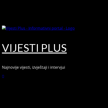
Skip
August 8, 2026
to
Facebook
content
Youtube
VIJESTI PLUS
Najnovije vijesti, izvještaji i intervjui
Connect with Us
Facebook
Youtube