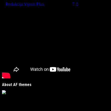
Redakcija Vijesti Plus
July 31, 2026
0
Preporučujemo pogledaj te
About AF themes
Vijesti Plus
je savremeni informativni portal unutar
MirJak Media Group
, prepoznatljiv po brzom, tačnom i