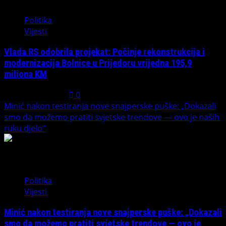
3
Politika
Vijesti
Vlada RS odobrila projekat: Počinje rekonstrukcija i
modernizacija Bolnice u Prijedoru vrijedna 195,9
miliona KM
August 1, 2026
0
Minić nakon testiranja nove snajperske puške: „Dokazali
smo da možemo pratiti svjetske trendove — ovo je naših
ruku djelo“
4
Politika
Vijesti
Minić nakon testiranja nove snajperske puške: „Dokazali
smo da možemo pratiti svjetske trendove — ovo je