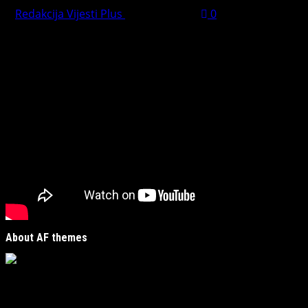
Redakcija Vijesti Plus
July 31, 2026
0
Preporučujemo pogledaj te
About AF themes
Vijesti Plus
je savremeni informativni portal unutar
MirJak Media Group
, prepoznatljiv po brzom, tačnom i