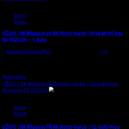
Sport
Vijesti
UŽIVO | RK Mladost vs RK Kotor Varoš | Prva M:tel liga
RS 2025/26 – 1. kolo
Redakcija Vijesti Plus
September 16, 2025
0
Direktan prenos prvog kola Prve M:tel lige Republike
Srpske u sezoni 2025/26! Dvorana Centar 20.00hRK
Mladost i...
Read
Read More
more
UŽIVO | RK Mladost 🆚 RK Kotor Varoš | 12. kolo Prva
about
M:tel Liga RS 2024/25
UŽIVO
|
Sport
RK
Vijesti
Mladost
vs
UŽIVO | RK Mladost 🆚 RK Kotor Varoš | 12. kolo Prva
RK