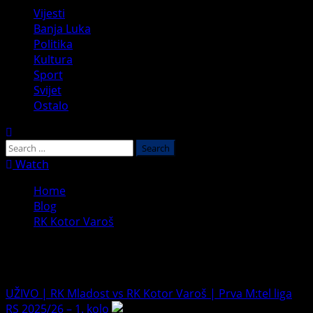
Primary
Vijesti
Menu
Banja Luka
Politika
Kultura
Sport
Svijet
Ostalo
Search
for:
Watch
Home
Blog
RK Kotor Varoš
RK Kotor Varoš
UŽIVO | RK Mladost vs RK Kotor Varoš | Prva M:tel liga
RS 2025/26 – 1. kolo