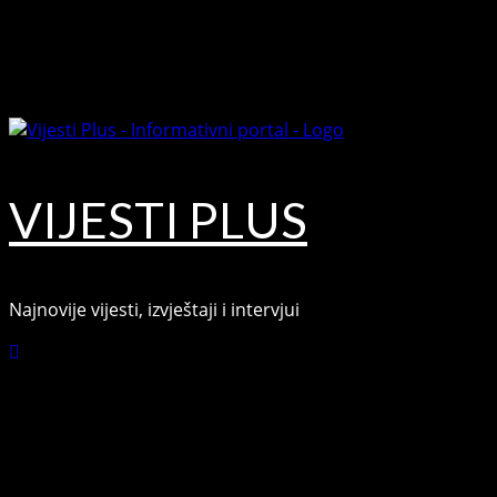
Skip
August 6, 2026
to
Facebook
content
Youtube
VIJESTI PLUS
Najnovije vijesti, izvještaji i intervjui
Connect with Us
Facebook
Youtube