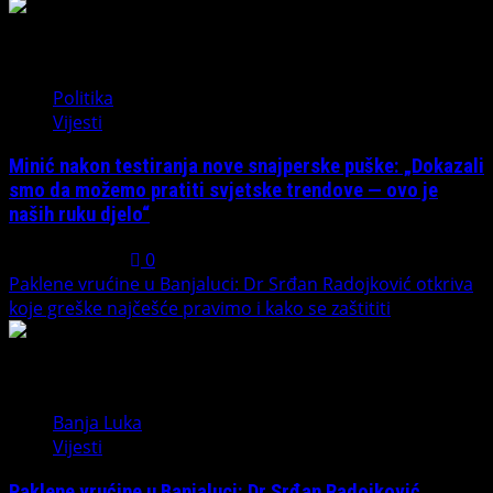
3
Politika
Vijesti
Minić nakon testiranja nove snajperske puške: „Dokazali
smo da možemo pratiti svjetske trendove — ovo je
naših ruku djelo“
July 31, 2026
0
Paklene vrućine u Banjaluci: Dr Srđan Radojković otkriva
koje greške najčešće pravimo i kako se zaštititi
4
Banja Luka
Vijesti
Paklene vrućine u Banjaluci: Dr Srđan Radojković