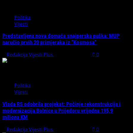
Politika
Vijesti
Predstavljena nova domaća snajperska puška: MUP
naručio prvih 20 primjeraka iz “Kosmosa”
Redakcija Vijesti Plus
August 1, 2026
0
Politika
Vijesti
Vlada RS odobrila projekat: Počinje rekonstrukcija i
modernizacija Bolnice u Prijedoru vrijedna 195,9
miliona KM
Redakcija Vijesti Plus
August 1, 2026
0