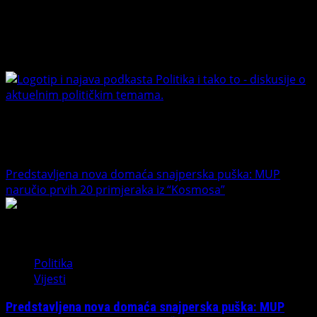
Connect with Us
M:tel
Liga
RS
Facebook
2024/25
Youtube
Banet Politika i tako to
Trending News
Predstavljena nova domaća snajperska puška: MUP
naručio prvih 20 primjeraka iz “Kosmosa”
1
Politika
Vijesti
Predstavljena nova domaća snajperska puška: MUP