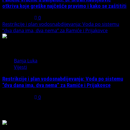
otkriva koje greške najčešće pravimo i kako se zaštititi
July 31, 2026
0
Restrikcije i plan vodosnabdijevanja: Voda po sistemu
“dva dana ima, dva nema” za Ramiće i Prijakovce
5
Banja Luka
Vijesti
Restrikcije i plan vodosnabdijevanja: Voda po sistemu
“dva dana ima, dva nema” za Ramiće i Prijakovce
July 31, 2026
0
Možda ste propustili