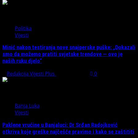
Politika
Vijesti
Minić nakon testiranja nove snajperske puške: „Dokazali
smo da možemo pratiti svjetske trendove — ovo je
naših ruku djelo“
Redakcija Vijesti Plus
July 31, 2026
0
Banja Luka
Vijesti
Paklene vrućine u Banjaluci: Dr Srđan Radojković
otkriva koje greške najčešće pravimo i kako se zaštititi