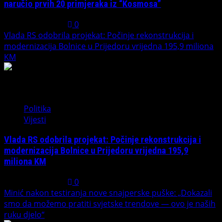
naručio prvih 20 primjeraka iz “Kosmosa”
August 1, 2026
0
Vlada RS odobrila projekat: Počinje rekonstrukcija i
modernizacija Bolnice u Prijedoru vrijedna 195,9 miliona
KM
2
Politika
Vijesti
Vlada RS odobrila projekat: Počinje rekonstrukcija i
modernizacija Bolnice u Prijedoru vrijedna 195,9
miliona KM
August 1, 2026
0
Minić nakon testiranja nove snajperske puške: „Dokazali
smo da možemo pratiti svjetske trendove — ovo je naših
ruku djelo“