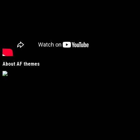
About AF themes
Vijesti Plus
je savremeni informativni portal unutar
MirJak Media Group
, prepoznatljiv po brzom, tačnom i
objektivnom izvještavanju. Naša platforma je digitalno
čvorište koje povezuje lokalne zajednice sa globalnim
zbivanjima, kreirano da zadovolji potrebe modernih
čitatelja koji traže suštinu u moru informacija.
Fokus i regionalna prisutnost