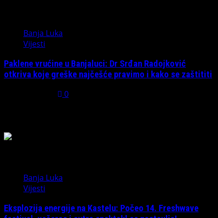
5
Banja Luka
Vijesti
Paklene vrućine u Banjaluci: Dr Srđan Radojković
otkriva koje greške najčešće pravimo i kako se zaštititi
July 31, 2026
0
Možda ste propustili
Banja Luka
Vijesti
Eksplozija energije na Kastelu: Počeo 14. Freshwave