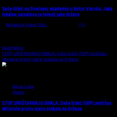
obraćam
Saša Grbić na Svečanoj akademiji u Kotor Varošu: Jaka
vam
lokalna zajednica je temelj jake države
se
kao
Redakcija Vijesti Plus
April 25, 2026
0
poslanik,
KOTOR VAROŠ – Povodom obilježavanja Dana opštine
već
Kotor Varoš, održana je Svečana akademija kojoj je
kao
prisustvovao i...
član
Read
Read More
porodice
more
STOP UNIŠTAVANJU OBALA: Saša Grbić (SDP) podržao
koji
about
aktiviste protiv sječe stabala na Vrbasu
više
Saša
neće
Grbić
da
na
ćuti!“
Svečanoj
Banja Luka
akademiji
Vijesti
u
Kotor
STOP UNIŠTAVANJU OBALA: Saša Grbić (SDP) podržao
Varošu:
aktiviste protiv sječe stabala na Vrbasu
Jaka
lokalna