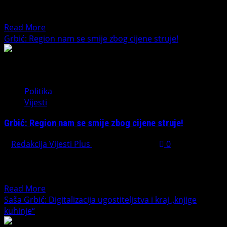
Stanivukovića i predsjednika Vlade Republike Srpske Save
Minića izazvao je brojne...
Read
Read More
more
Grbić: Region nam se smije zbog cijene struje!
about
GRBIĆ
OŠTRO
O
Politika
DUELU
Vijesti
STANIVUKOVIĆA
I
Grbić: Region nam se smije zbog cijene struje!
MINIĆA:
„Ko
Redakcija Vijesti Plus
March 24, 2026
0
nas
Narodni poslanik Saša Grbić uputio je oštre kritike na
je
račun Prijedloga budžeta Regulatorne komisije za
kleo,
energetiku Republike...
nije
Read
Read More
dangubio
more
Saša Grbić: Digitalizacija ugostiteljstva i kraj „knjige
–
about
kuhinje“
budite
Grbić: