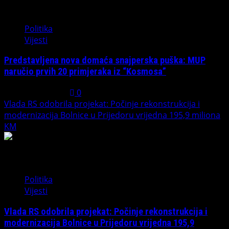
2
Politika
Vijesti
Predstavljena nova domaća snajperska puška: MUP
naručio prvih 20 primjeraka iz “Kosmosa”
August 1, 2026
0
Vlada RS odobrila projekat: Počinje rekonstrukcija i
modernizacija Bolnice u Prijedoru vrijedna 195,9 miliona
KM
3
Politika
Vijesti
Vlada RS odobrila projekat: Počinje rekonstrukcija i
modernizacija Bolnice u Prijedoru vrijedna 195,9