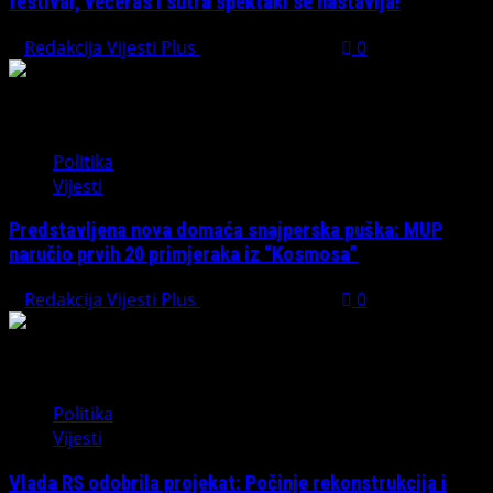
festival, večeras i sutra spektakl se nastavlja!
Redakcija Vijesti Plus
August 7, 2026
0
Politika
Vijesti
Predstavljena nova domaća snajperska puška: MUP
naručio prvih 20 primjeraka iz “Kosmosa”
Redakcija Vijesti Plus
August 1, 2026
0
Politika
Vijesti
Vlada RS odobrila projekat: Počinje rekonstrukcija i