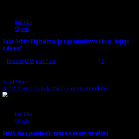
spremni
Region
za
nam
lobotomiju!“
se
Politika
smije
Vijesti
zbog
cijene
Saša Grbić: Digitalizacija ugostiteljstva i kraj „knjige
struje!
kuhinje“
Redakcija Vijesti Plus
March 24, 2026
0
BANJA LUKA – Narodni poslanik Saša Grbić (SDP) uputio
je niz konkretnih prijedloga na Nacrt zakona o...
Read
Read More
more
Grbić: Ovo je najbolji zakon u ovom mandatu
about
Saša
Grbić:
Politika
Digitalizacija
Vijesti
ugostiteljstva
i
Grbić: Ovo je najbolji zakon u ovom mandatu
kraj