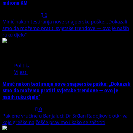
miliona KM
August 1, 2026
0
Minić nakon testiranja nove snajperske puške: „Dokazali
smo da možemo pratiti svjetske trendove — ovo je naših
ruku djelo“
4
Politika
Vijesti
Minić nakon testiranja nove snajperske puške: „Dokazali
smo da možemo pratiti svjetske trendove — ovo je
naših ruku djelo“
July 31, 2026
0
Paklene vrućine u Banjaluci: Dr Srđan Radojković otkriva
koje greške najčešće pravimo i kako se zaštititi