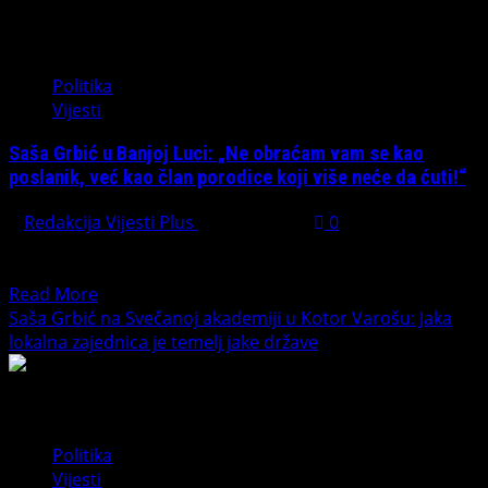
SAŠE
GRBIĆA
U
Politika
NSRS:
Vijesti
Kako
se
Saša Grbić u Banjoj Luci: „Ne obraćam vam se kao
milioni
poslanik, već kao član porodice koji više neće da ćuti!“
iz
Srpske
Redakcija Vijesti Plus
May 5, 2026
0
prelivaju
BANJA LUKA – Posebno emotivan i snažan trenutak javne
u
tribine SDP-a BiH „Djela, a ne riječi“ bio...
privatne
Read
Read More
džepove,
more
Saša Grbić na Svečanoj akademiji u Kotor Varošu: Jaka
dok
about
lokalna zajednica je temelj jake države
građani
Saša
plaćaju
Grbić
ceh!
u
Banjoj
Politika
Luci:
Vijesti
„Ne