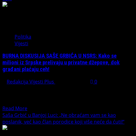
Grbić
upozorava
na
alarmantne
podatke
Politika
MUP-
Vijesti
a
i
BURNA DISKUSIJA SAŠE GRBIĆA U NSRS: Kako se
revizije:
milioni iz Srpske prelivaju u privatne džepove, dok
Vršnjačko
građani plaćaju ceh!
nasilje
u
Redakcija Vijesti Plus
May 25, 2026
0
Republici
Izvještaj Komisije za koncesije Republike Srpske za 2025.
Srpskoj
godinu na papiru izgleda kao uobičajena birokratska
poprima
priča. Međutim,...
oblik
Read
Read More
pandemije
more
Saša Grbić u Banjoj Luci: „Ne obraćam vam se kao
about
poslanik, već kao član porodice koji više neće da ćuti!“
BURNA
DISKUSIJA