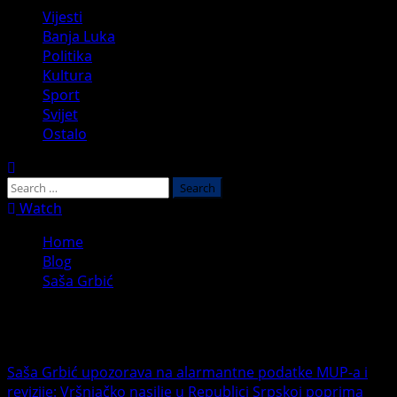
Primary
Vijesti
Menu
Banja Luka
Politika
Kultura
Sport
Svijet
Ostalo
Search
for:
Watch
Home
Blog
Saša Grbić
Saša Grbić
Saša Grbić upozorava na alarmantne podatke MUP-a i
revizije: Vršnjačko nasilje u Republici Srpskoj poprima