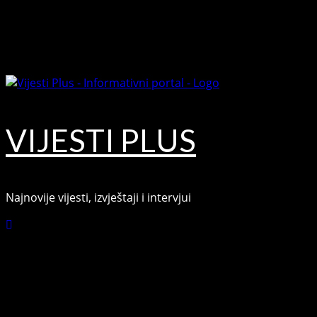
Skip
August 9, 2026
to
Facebook
content
Youtube
VIJESTI PLUS
Najnovije vijesti, izvještaji i intervjui
Connect with Us
Facebook
Youtube