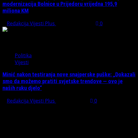
modernizacija Bolnice u Prijedoru vrijedna 195,9
miliona KM
Redakcija Vijesti Plus
August 1, 2026
0
Politika
Vijesti
Minić nakon testiranja nove snajperske puške: „Dokazali
smo da možemo pratiti svjetske trendove — ovo je
naših ruku djelo“
Redakcija Vijesti Plus
July 31, 2026
0
Preporučujemo pogledaj te