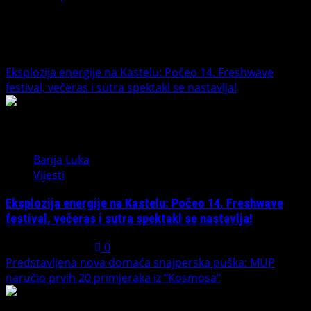
Banet Politika i tako to
Trending News
Eksplozija energije na Kastelu: Počeo 14. Freshwave
festival, večeras i sutra spektakl se nastavlja!
1
Banja Luka
Vijesti
Eksplozija energije na Kastelu: Počeo 14. Freshwave
festival, večeras i sutra spektakl se nastavlja!
August 7, 2026
0
Predstavljena nova domaća snajperska puška: MUP
naručio prvih 20 primjeraka iz “Kosmosa”