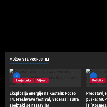
MOŽDA STE PROPUSTILI
Banja Luka
Vijesti
Politika
Eksplozija energije na Kastelu: Počeo
Predstavlj
14. Freshwave festival, večeras i sutra
puška: MUP 
spektakl se nastavlja!
iz “Kosmos