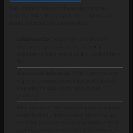
Naš urednički fokus obuhvata ključne oblasti
poput politike, ekonomije, kulture i sporta, ali s
jasnim i autentičnim usmjerenjem:
Lokalne priče:
Donosimo vijesti iz vašeg
neposrednog okruženja, dajući značaj
događajima koji direktno oblikuju svakodnevni
život.
Regionalna dešavanja:
Pažljivo pratimo puls
regiona, prenoseći najvažnije vijesti i analize
koje utiču na stabilnost i razvoj našeg
podneblja.
Glas dijaspore:
Posebnu pažnju posvećujemo
našim ljudima u inostranstvu. Vijesti Plus su
most koji povezuje maticu i dijasporu, prateći
uspjehe, izazove i priče naših ljudi širom svijeta.