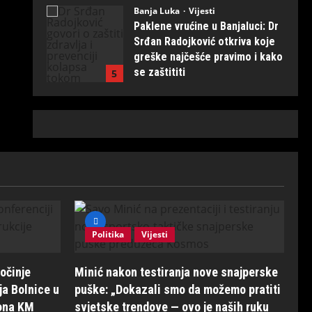
Banja Luka
Vijesti
July 31, 2026
0
Paklene vrućine u Banjaluci: Dr
Srđan Radojković otkriva koje
greške najčešće pravimo i kako
se zaštititi
5
July 31, 2026
0
Banja Luka
Vijesti
Eksplozija energije na Kastelu:
Počeo 14. Freshwave festival,
večeras i sutra spektakl se
nastavlja!
1
August 7, 2026
0
Politika
Vijesti
Predstavljena nova domaća
snajperska puška: MUP naručio
Politika
Vijesti
prvih 20 primjeraka iz
“Kosmosa”
2
očinje
Minić nakon testiranja nove snajperske
August 1, 2026
0
Politika
Vijesti
ja Bolnice u
puške: „Dokazali smo da možemo pratiti
Vlada RS odobrila projekat:
iona KM
svjetske trendove — ovo je naših ruku