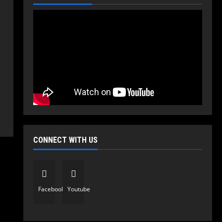
CONNECT WITH US
Politika
Vijesti
Predstavljena nova domaća
snajperska puška: MUP naručio
Facebook
Youtube
prvih 20 primjeraka iz
“Kosmosa”
2
August 1, 2026
0