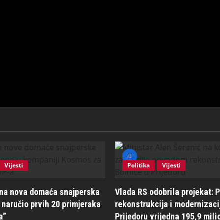
Vijesti
Politika
Vijesti
ena nova domaća snajperska
Vlada RS odobrila projekat: P
naručio prvih 20 primjeraka
rekonstrukcija i modernizaci
a”
Prijedoru vrijedna 195,9 mil