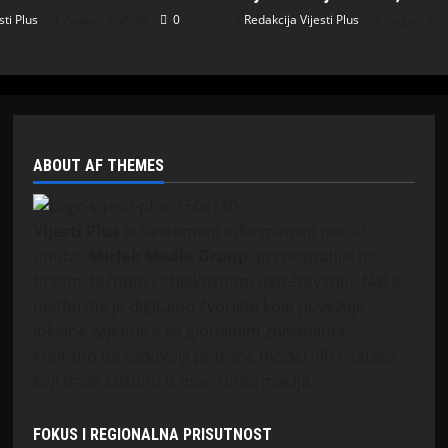
sti Plus
August 1, 2026
0
Redakcija Vijesti Plus
August 1, 
ABOUT AF THEMES
Vijesti Plus
je savremeni informativni portal
unutar
MirJak Media Group
, prepoznatljiv po
brzom, tačnom i objektivnom izvještavanju. Naša
platforma je digitalno čvorište koje povezuje
lokalne zajednice sa globalnim zbivanjima,
kreirano da zadovolji potrebe modernih čitatelja
koji traže suštinu u moru informacija.
FOKUS I REGIONALNA PRISUTNOST