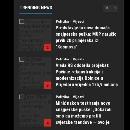
večeras i sutra spektakl se
TRENDING NEWS
nastavlja!
1
August 7, 2026
0
Politika
Vijesti
Predstavljena nova domaća
snajperska puška: MUP naručio
prvih 20 primjeraka iz
“Kosmosa”
2
August 1, 2026
0
Politika
Vijesti
Vlada RS odobrila projekat:
Počinje rekonstrukcija i
modernizacija Bolnice u
Prijedoru vrijedna 195,9 miliona
3
KM
Politika
Vijesti
August 1, 2026
0
Minić nakon testiranja nove
snajperske puške: „Dokazali
smo da možemo pratiti
svjetske trendove — ovo je
4
naših ruku djelo“