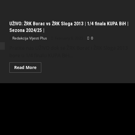
UŽIVO: ŽRK Borac vs ŽRK Sloga 2013 | 1/4 finala KUPA BiH |
Sezona 2024/25 |
Redakcija Vijesti Plus
February 8, 2025
0
Pratite nas UŽIVO dok se ŽRK Borac i ŽRK Sloga 2013
bore u 1/4 finalu KUPA BiH...
Read More