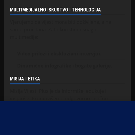
MULTIMEDIJALNO ISKUSTVO I TEHNOLOGIJA
Vjerujemo da vijest mora biti doživljena, a ne
samo pročitana. Zato koristimo snagu
multimedije:
Video prilozi i ekskluzivni intervjui.
Dinamične infografike i bogate galerije.
MISIJA I ETIKA
Misija Vijesti Plus je da informiše, edukuje i
inspiriše. Promovišemo odgovorno i etično
novinarstvo kao temelj povjerenja koje gradimo sa
našom publikom. Bez obzira na to da li pratite
dešavanja u svom gradu, regionu ili tražite vijesti iz
dijaspore, mi smo vaš pouzdan prozor u svijet.