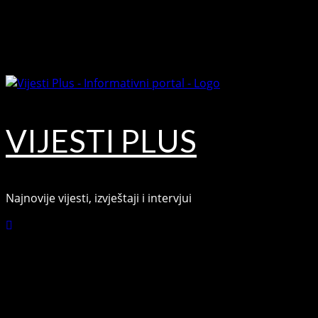
Skip
August 8, 2026
to
Facebook
content
Youtube
VIJESTI PLUS
Najnovije vijesti, izvještaji i intervjui
Connect with Us
Facebook
Youtube