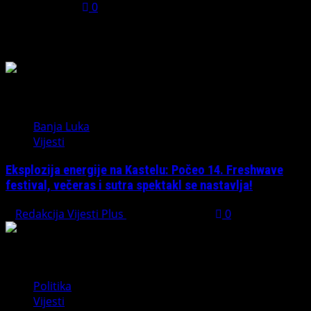
July 31, 2026
0
Možda ste propustili
Banja Luka
Vijesti
Eksplozija energije na Kastelu: Počeo 14. Freshwave
festival, večeras i sutra spektakl se nastavlja!
Redakcija Vijesti Plus
August 7, 2026
0
Politika
Vijesti