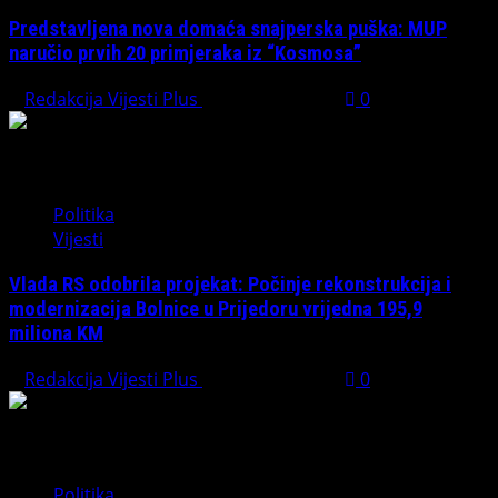
Predstavljena nova domaća snajperska puška: MUP
naručio prvih 20 primjeraka iz “Kosmosa”
Redakcija Vijesti Plus
August 1, 2026
0
Politika
Vijesti
Vlada RS odobrila projekat: Počinje rekonstrukcija i
modernizacija Bolnice u Prijedoru vrijedna 195,9
miliona KM
Redakcija Vijesti Plus
August 1, 2026
0
Politika