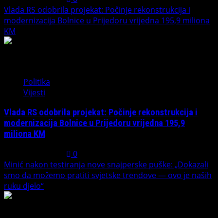
Vlada RS odobrila projekat: Počinje rekonstrukcija i
modernizacija Bolnice u Prijedoru vrijedna 195,9 miliona
KM
3
Politika
Vijesti
Vlada RS odobrila projekat: Počinje rekonstrukcija i
modernizacija Bolnice u Prijedoru vrijedna 195,9
miliona KM
August 1, 2026
0
Minić nakon testiranja nove snajperske puške: „Dokazali
smo da možemo pratiti svjetske trendove — ovo je naših
ruku djelo“
4