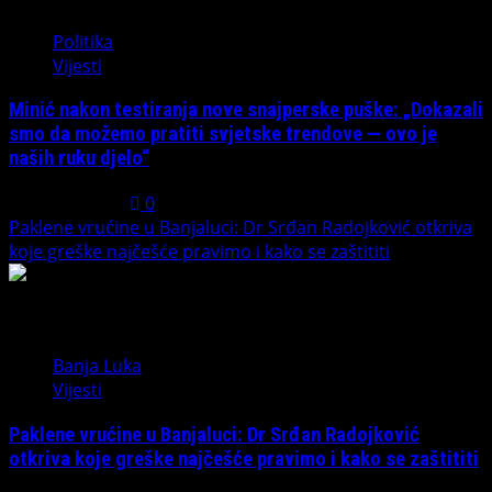
Politika
Vijesti
Minić nakon testiranja nove snajperske puške: „Dokazali
smo da možemo pratiti svjetske trendove — ovo je
naših ruku djelo“
July 31, 2026
0
Paklene vrućine u Banjaluci: Dr Srđan Radojković otkriva
koje greške najčešće pravimo i kako se zaštititi
5
Banja Luka
Vijesti
Paklene vrućine u Banjaluci: Dr Srđan Radojković
otkriva koje greške najčešće pravimo i kako se zaštititi