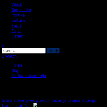
Primary
Vijesti
Menu
Banja Luka
Politika
Kultura
Sport
Svijet
Ostalo
Search
for:
Watch
Home
Blog
Sveöana akademija
Sveöana akademija
Srbi u Sloveniji već pune tri decenije uspješno čuvaju
tradiciju iobičaje!