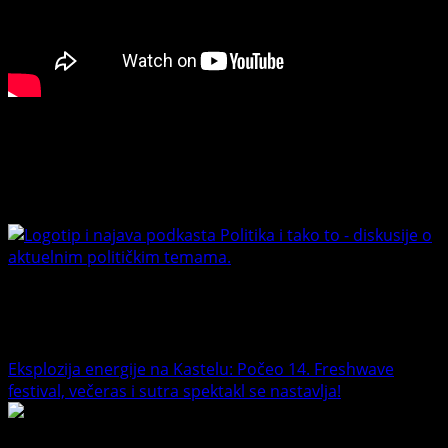
uspješno
čuvaju
tradiciju
iobičaje!
Connect with Us
Facebook
Youtube
Banet Politika i tako to
Trending News
Eksplozija energije na Kastelu: Počeo 14. Freshwave
festival, večeras i sutra spektakl se nastavlja!