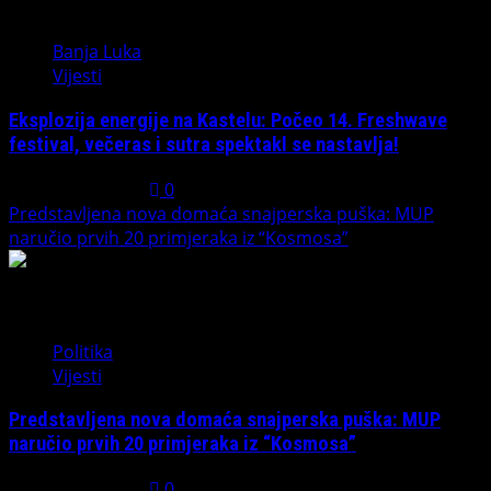
1
Banja Luka
Vijesti
Eksplozija energije na Kastelu: Počeo 14. Freshwave
festival, večeras i sutra spektakl se nastavlja!
August 7, 2026
0
Predstavljena nova domaća snajperska puška: MUP
naručio prvih 20 primjeraka iz “Kosmosa”
2
Politika
Vijesti
Predstavljena nova domaća snajperska puška: MUP
naručio prvih 20 primjeraka iz “Kosmosa”
August 1, 2026
0