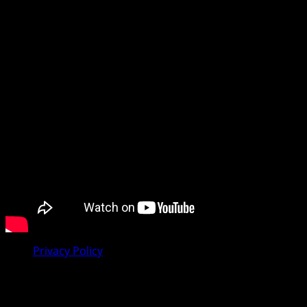
tražite vijesti iz dijaspore, mi smo vaš pouzdan prozor u
svijet.
Preporučujemo pogledaj te
Privacy Policy
Facebook
Youtube