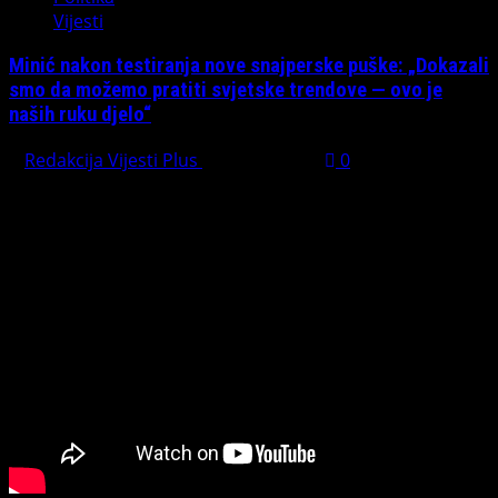
Vijesti
Minić nakon testiranja nove snajperske puške: „Dokazali
smo da možemo pratiti svjetske trendove — ovo je
naših ruku djelo“
Redakcija Vijesti Plus
July 31, 2026
0
Preporučujemo pogledaj te