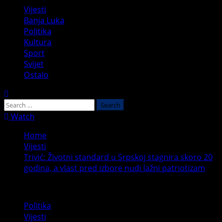
Primary
Vijesti
Menu
Banja Luka
Politika
Kultura
Sport
Svijet
Ostalo
Search
for:
Watch
Home
Vijesti
Trivić: Životni standard u Srpskoj stagnira skoro 20
godina, a vlast pred izbore nudi lažni patriotizam
Politika
Vijesti