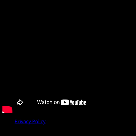
na to da li pratite dešavanja u svom gradu, regionu ili
tražite vijesti iz dijaspore, mi smo vaš pouzdan prozor u
svijet.
Preporučujemo pogledaj te
Privacy Policy
Facebook