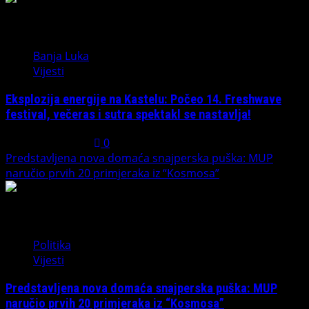
1
Banja Luka
Vijesti
Eksplozija energije na Kastelu: Počeo 14. Freshwave
festival, večeras i sutra spektakl se nastavlja!
August 7, 2026
0
Predstavljena nova domaća snajperska puška: MUP
naručio prvih 20 primjeraka iz “Kosmosa”
2
Politika
Vijesti
Predstavljena nova domaća snajperska puška: MUP
naručio prvih 20 primjeraka iz “Kosmosa”