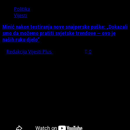
Politika
Vijesti
Minić nakon testiranja nove snajperske puške: „Dokazali
smo da možemo pratiti svjetske trendove — ovo je
naših ruku djelo“
Redakcija Vijesti Plus
July 31, 2026
0
Preporučujemo pogledaj te