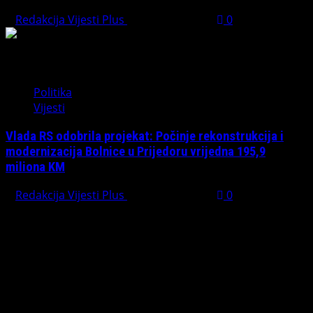
Redakcija Vijesti Plus
August 1, 2026
0
Politika
Vijesti
Vlada RS odobrila projekat: Počinje rekonstrukcija i
modernizacija Bolnice u Prijedoru vrijedna 195,9
miliona KM
Redakcija Vijesti Plus
August 1, 2026
0
PREPORUČUJEMO