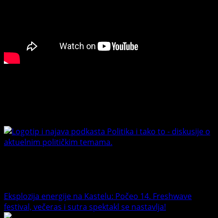
Connect with Us
Facebook
Youtube
Banet Politika i tako to
Trending News
Eksplozija energije na Kastelu: Počeo 14. Freshwave
festival, večeras i sutra spektakl se nastavlja!