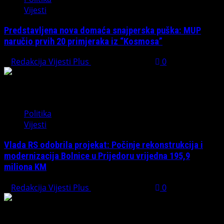
Vijesti
Predstavljena nova domaća snajperska puška: MUP
naručio prvih 20 primjeraka iz “Kosmosa”
Redakcija Vijesti Plus
August 1, 2026
0
Politika
Vijesti
Vlada RS odobrila projekat: Počinje rekonstrukcija i
modernizacija Bolnice u Prijedoru vrijedna 195,9
miliona KM
Redakcija Vijesti Plus
August 1, 2026
0