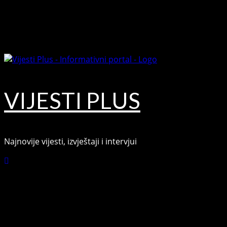
Skip
August 9, 2026
to
Facebook
content
Youtube
VIJESTI PLUS
Najnovije vijesti, izvještaji i intervjui
Connect with Us
Facebook
Youtube