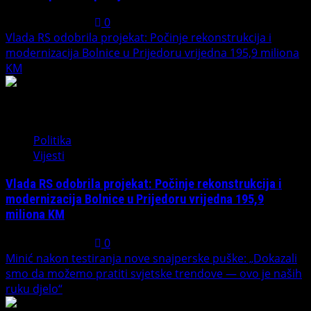
August 1, 2026
0
Vlada RS odobrila projekat: Počinje rekonstrukcija i
modernizacija Bolnice u Prijedoru vrijedna 195,9 miliona
KM
3
Politika
Vijesti
Vlada RS odobrila projekat: Počinje rekonstrukcija i
modernizacija Bolnice u Prijedoru vrijedna 195,9
miliona KM
August 1, 2026
0
Minić nakon testiranja nove snajperske puške: „Dokazali
smo da možemo pratiti svjetske trendove — ovo je naših
ruku djelo“