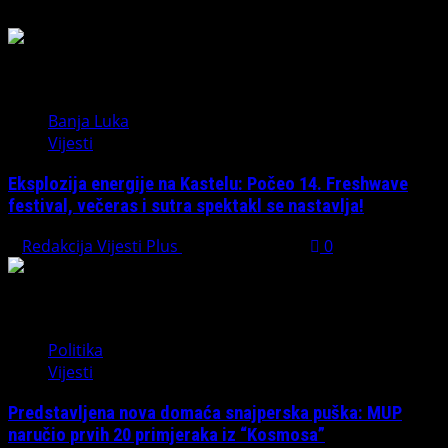
Banja Luka
Vijesti
Eksplozija energije na Kastelu: Počeo 14. Freshwave
festival, večeras i sutra spektakl se nastavlja!
Redakcija Vijesti Plus
August 7, 2026
0
Politika
Vijesti
Predstavljena nova domaća snajperska puška: MUP
naručio prvih 20 primjeraka iz “Kosmosa”