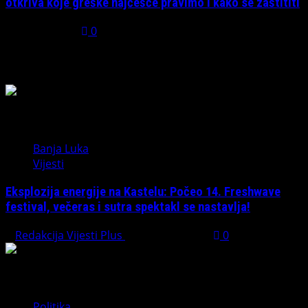
otkriva koje greške najčešće pravimo i kako se zaštititi
July 31, 2026
0
Možda ste propustili
Banja Luka
Vijesti
Eksplozija energije na Kastelu: Počeo 14. Freshwave
festival, večeras i sutra spektakl se nastavlja!
Redakcija Vijesti Plus
August 7, 2026
0
Politika