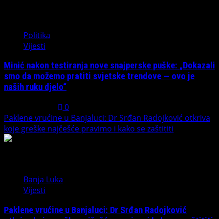
4
Politika
Vijesti
Minić nakon testiranja nove snajperske puške: „Dokazali
smo da možemo pratiti svjetske trendove — ovo je
naših ruku djelo“
July 31, 2026
0
Paklene vrućine u Banjaluci: Dr Srđan Radojković otkriva
koje greške najčešće pravimo i kako se zaštititi
5
Banja Luka
Vijesti
Paklene vrućine u Banjaluci: Dr Srđan Radojković