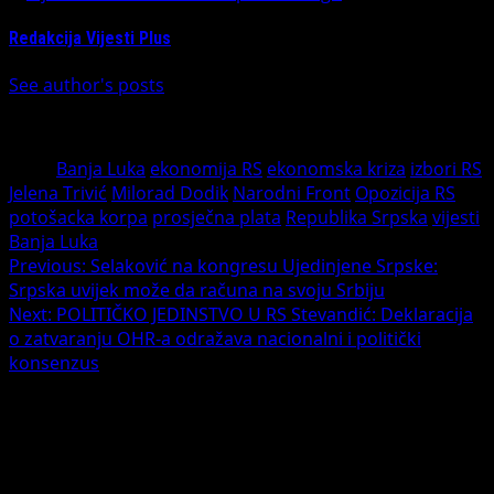
Redakcija Vijesti Plus
See author's posts
Tags:
Banja Luka
ekonomija RS
ekonomska kriza
izbori RS
Jelena Trivić
Milorad Dodik
Narodni Front
Opozicija RS
potošacka korpa
prosječna plata
Republika Srpska
vijesti
Banja Luka
Post
Previous:
Selaković na kongresu Ujedinjene Srpske:
Srpska uvijek može da računa na svoju Srbiju
navigation
Next:
POLITIČKO JEDINSTVO U RS Stevandić: Deklaracija
o zatvaranju OHR-a odražava nacionalni i politički
konsenzus
Leave a Reply
Your email address will not be published.
Required fields
are marked
*