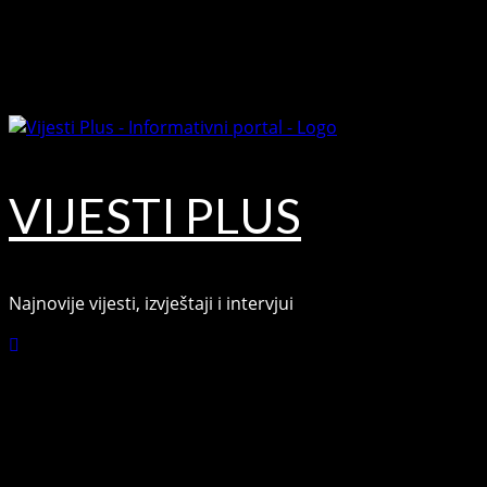
Skip
August 9, 2026
to
Facebook
content
Youtube
VIJESTI PLUS
Najnovije vijesti, izvještaji i intervjui
Connect with Us
Facebook
Youtube