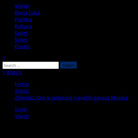
Primary
Vijesti
Menu
Banja Luka
Politika
Kultura
Sport
Svijet
Ostalo
Search
for:
Watch
Home
Vijesti
Zelenski: Ovo je jedan od najvećih poraza Moskve
Svijet
Vijesti
Zelenski: Ovo je jedan od najvećih poraza