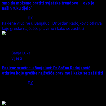
smo da možemo pratiti svjetske trendove — ovo je
naših ruku djelo“
July 31, 2026
0
Paklene vrućine u Banjaluci: Dr Srđan Radojković otkriva
koje greške najčešće pravimo i kako se zaštititi
5
Banja Luka
Vijesti
Paklene vrućine u Banjaluci: Dr Srđan Radojković
otkriva koje greške najčešće pravimo i kako se zaštititi
July 31, 2026
0
Možda ste propustili