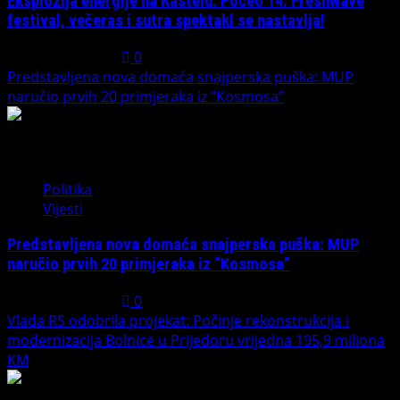
Eksplozija energije na Kastelu: Počeo 14. Freshwave
festival, večeras i sutra spektakl se nastavlja!
August 7, 2026
0
Predstavljena nova domaća snajperska puška: MUP
naručio prvih 20 primjeraka iz “Kosmosa”
2
Politika
Vijesti
Predstavljena nova domaća snajperska puška: MUP
naručio prvih 20 primjeraka iz “Kosmosa”
August 1, 2026
0
Vlada RS odobrila projekat: Počinje rekonstrukcija i
modernizacija Bolnice u Prijedoru vrijedna 195,9 miliona
KM