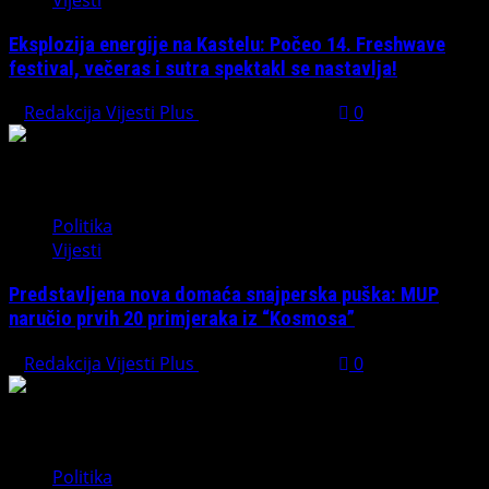
Eksplozija energije na Kastelu: Počeo 14. Freshwave
festival, večeras i sutra spektakl se nastavlja!
Redakcija Vijesti Plus
August 7, 2026
0
Politika
Vijesti
Predstavljena nova domaća snajperska puška: MUP
naručio prvih 20 primjeraka iz “Kosmosa”
Redakcija Vijesti Plus
August 1, 2026
0
Politika