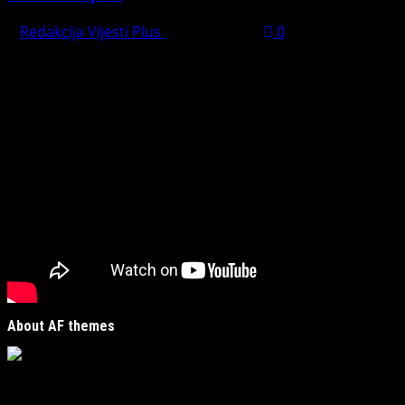
Redakcija Vijesti Plus
July 31, 2026
0
Preporučujemo pogledaj te
About AF themes
Vijesti Plus
je savremeni informativni portal unutar