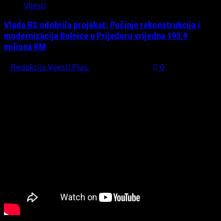
Vijesti
Vlada RS odobrila projekat: Počinje rekonstrukcija i
modernizacija Bolnice u Prijedoru vrijedna 195,9
miliona KM
Redakcija Vijesti Plus
August 1, 2026
0
PREPORUČUJEMO