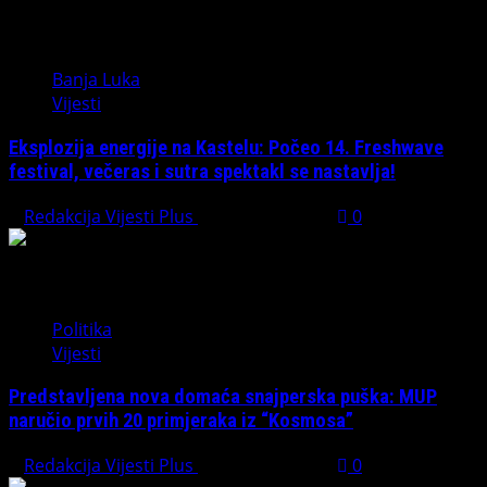
Banja Luka
Vijesti
Eksplozija energije na Kastelu: Počeo 14. Freshwave
festival, večeras i sutra spektakl se nastavlja!
Redakcija Vijesti Plus
August 7, 2026
0
Politika
Vijesti
Predstavljena nova domaća snajperska puška: MUP
naručio prvih 20 primjeraka iz “Kosmosa”
Redakcija Vijesti Plus
August 1, 2026
0