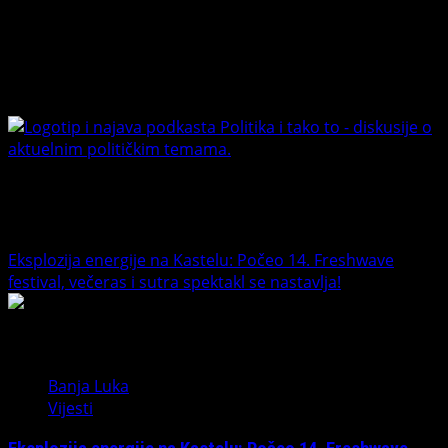
Connect with Us
Facebook
Youtube
Banet Politika i tako to
Trending News
Eksplozija energije na Kastelu: Počeo 14. Freshwave
festival, večeras i sutra spektakl se nastavlja!
1
Banja Luka
Vijesti