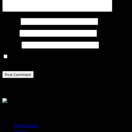
Name
*
Email
*
Website
Save my name, email, and website in this browser for
the next time I comment.
Related Stories
Banja Luka
Vijesti