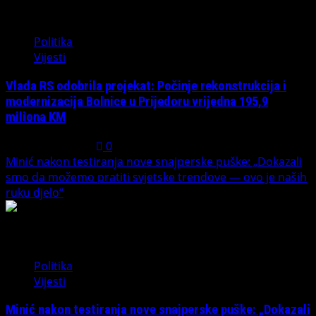
3
Politika
Vijesti
Vlada RS odobrila projekat: Počinje rekonstrukcija i
modernizacija Bolnice u Prijedoru vrijedna 195,9
miliona KM
August 1, 2026
0
Minić nakon testiranja nove snajperske puške: „Dokazali
smo da možemo pratiti svjetske trendove — ovo je naših
ruku djelo“
4
Politika
Vijesti
Minić nakon testiranja nove snajperske puške: „Dokazali