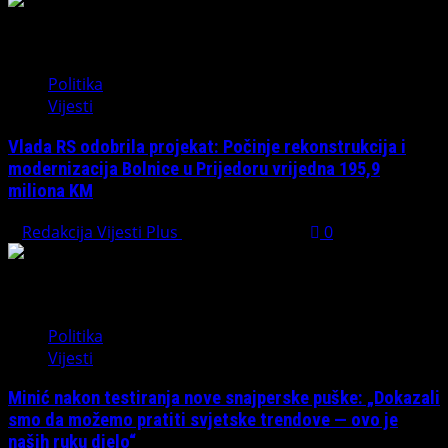
Politika
Vijesti
Vlada RS odobrila projekat: Počinje rekonstrukcija i
modernizacija Bolnice u Prijedoru vrijedna 195,9
miliona KM
Redakcija Vijesti Plus
August 1, 2026
0
Politika
Vijesti
Minić nakon testiranja nove snajperske puške: „Dokazali
smo da možemo pratiti svjetske trendove — ovo je
naših ruku djelo“