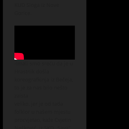
KUD Sloga iz Nove
Gorice.
-Imali smo sreću da je u
Hrastnik došla
koreografkinja iz Bečeja,
to je za nas bilo nešto
zaista
veliko, jer je od tada
folklor u našem mjestu
procvjetao, kaže Cvjetin
Nešković, iz SKD „Sava“