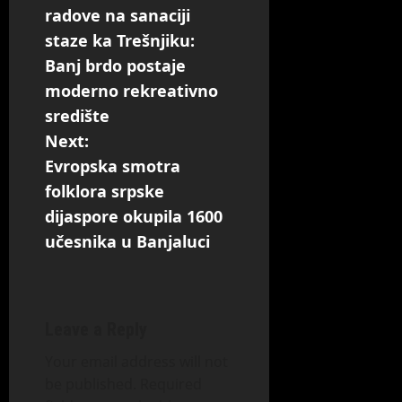
radove na sanaciji
staze ka Trešnjiku:
Banj brdo postaje
moderno rekreativno
središte
Next:
Evropska smotra
folklora srpske
dijaspore okupila 1600
učesnika u Banjaluci
Leave a Reply
Your email address will not
be published.
Required