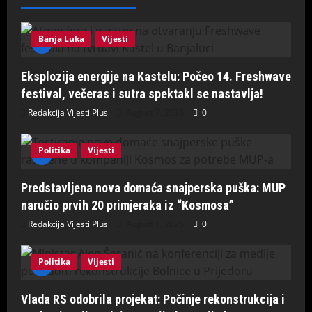
Banja Luka
Vijesti
Eksplozija energije na Kastelu: Počeo 14. Freshwave
festival, večeras i sutra spektakl se nastavlja!
Redakcija Vijesti Plus
August 7, 2026
0
Politika
Vijesti
Predstavljena nova domaća snajperska puška: MUP
naručio prvih 20 primjeraka iz “Kosmosa”
Redakcija Vijesti Plus
August 1, 2026
0
Politika
Vijesti
Vlada RS odobrila projekat: Počinje rekonstrukcija i