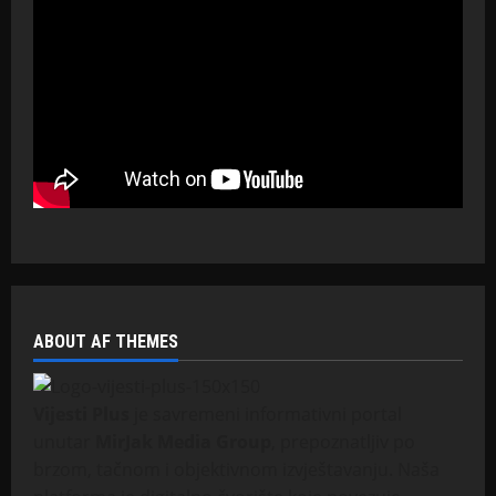
ABOUT AF THEMES
Vijesti Plus
je savremeni informativni portal
unutar
MirJak Media Group
, prepoznatljiv po
brzom, tačnom i objektivnom izvještavanju. Naša