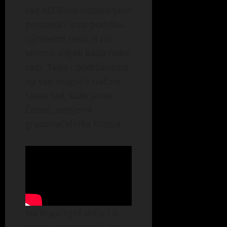
rad KD Brdo ustupanjem
prostora i kroz podršku
njihovom radu, a mi
volimo vidjeti kada neko
radi. Tada i podržavamo
na sve moguće načine
takav rad, kaže Janez
Černe, zamjenik
gradonačelnika Kranja.
Na kraju riječ dvije i o