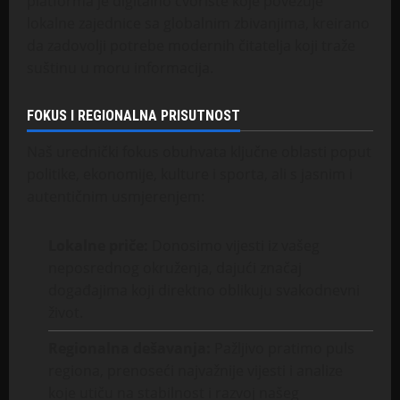
platforma je digitalno čvorište koje povezuje
lokalne zajednice sa globalnim zbivanjima, kreirano
da zadovolji potrebe modernih čitatelja koji traže
suštinu u moru informacija.
FOKUS I REGIONALNA PRISUTNOST
Naš urednički fokus obuhvata ključne oblasti poput
politike, ekonomije, kulture i sporta, ali s jasnim i
autentičnim usmjerenjem:
Lokalne priče:
Donosimo vijesti iz vašeg
neposrednog okruženja, dajući značaj
događajima koji direktno oblikuju svakodnevni
život.
Regionalna dešavanja:
Pažljivo pratimo puls
regiona, prenoseći najvažnije vijesti i analize
koje utiču na stabilnost i razvoj našeg