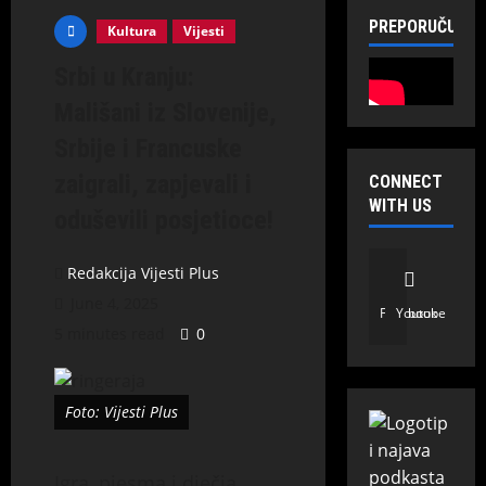
PREPORUČUJE
Kultura
Vijesti
Srbi u Kranju:
Mališani iz Slovenije,
Srbije i Francuske
zaigrali, zapjevali i
CONNECT
WITH US
oduševili posjetioce!
Redakcija Vijesti Plus
June 4, 2025
Facebook
Youtube
5 minutes read
0
Foto: Vijesti Plus
Igra, pjesma i dječja