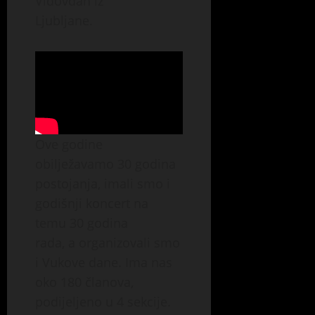
Vidovdan iz
July
31,
Ljubljane.
2026
0
Ove godine
obilježavamo 30 godina
postojanja, imali smo i
godišnji koncert na
temu 30 godina
rada, a organizovali smo
i Vukove dane. Ima nas
oko 180 članova,
podijeljeno u 4 sekcije.