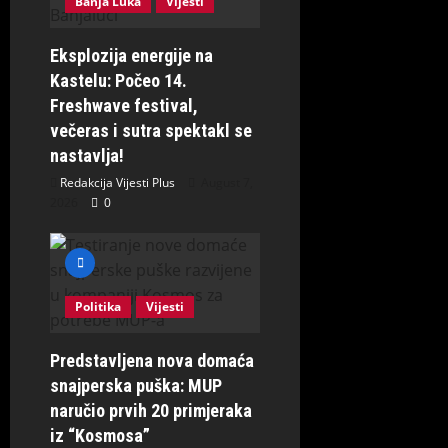
Banja Luka
Vijesti
Eksplozija energije na
Kastelu: Počeo 14.
Freshwave festival,
večeras i sutra spektakl se
nastavlja!
Redakcija Vijesti Plus
August 7,
2026
0
Politika
Vijesti
Predstavljena nova domaća
snajperska puška: MUP
naručio prvih 20 primjeraka
iz “Kosmosa”