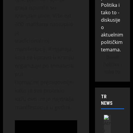
graja ispunile su
Kranjske ulice. Više od
300 mališana nastupilo
je
tradicionalnoj
manifestaciji Ringaraja,
koja se upravo u Kranju
Banet
Politika i
organizuje po trinaaesti
tako to
put.
Domaćini prezadovoljni
kako je sve proteklo,
TRENDING
kažu ovo im je najdraža
NEWS
manifestacija u godini.
Banja Lu
Vijesti
E