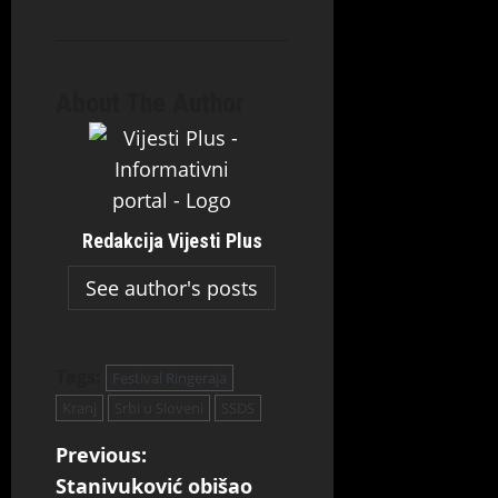
About The Author
Redakcija Vijesti Plus
See author's posts
Tags:
Festival Ringeraja
Kranj
Srbi u Sloveni
SSDS
Previous:
Stanivuković obišao