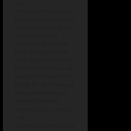
Na
ovom lijepom festivalu
predstavljamo se igrama
iz Kolubare, kaže Tijana
Šućur, iz KUD Vuk
Karadžić iz Radovljice.
Pitali smo gotovo sve
naše sagovornike čime
to privlače mališane da
se uključe u rad KUD-a.
Danas to nije nimalo lak
posao, pogotovo u eri
mobilnih telefona i
tableta, ali eto u tome se
i na
opšte zadovoljstvo, očito