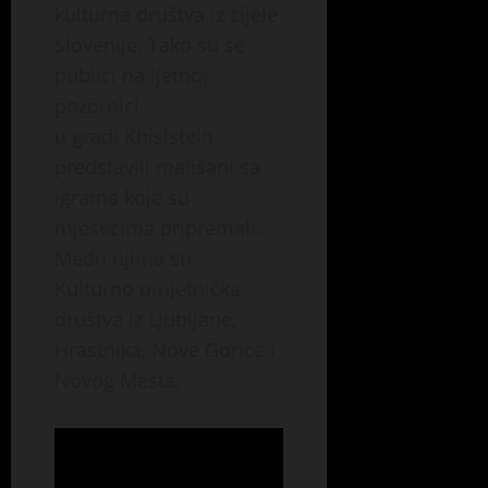
a
r
p
s
kulturna društva iz cijele
v
z
n
r
u
Slovenije. Tako su se
i
a
i
i
t
ć
publici na ljetnoj
l
z
m
r
o
i
a
j
pozornici
a
t
s
c
e
s
u gradi Khislstein
k
m
i
r
p
predstavili mališani sa
r
o
j
a
e
i
d
igrama koje su
a
k
k
v
a
B
a
t
mjesecima pripremali.
a
m
o
i
a
Među njima su
k
o
l
z
k
Kulturno umjetnička
o
ž
n
“
l
j
e
i
društva iz Ljubljane,
K
s
e
m
c
o
e
Hrastnika, Nove Gorice i
g
o
e
s
n
Novog Mesta.
r
p
u
m
a
e
r
P
o
s
š
a
r
s
t
k
t
i
a
a
e
i
j
”
v