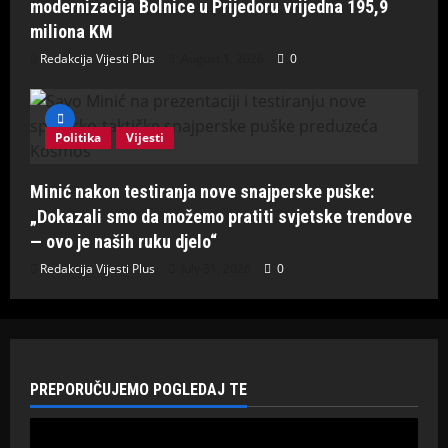
modernizacija Bolnice u Prijedoru vrijedna 195,9
miliona KM
Redakcija Vijesti Plus
August 1, 2026
0
Politika
Vijesti
Minić nakon testiranja nove snajperske puške:
„Dokazali smo da možemo pratiti svjetske trendove
— ovo je naših ruku djelo“
Redakcija Vijesti Plus
July 31, 2026
0
PREPORUČUJEMO POGLEDAJ TE