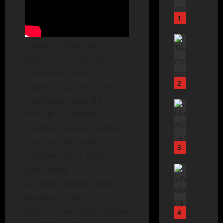
k
s
1
p
l
Politika
-Naše društvo se
Vijesti
o
godinama trudi da
P
z
r
i
sačuvamo našu
e
j
2
tradiciju, učimo naše
d
a
najmlađe tome da
s
e
Politika
kroz igru i pjesmu
Vijesti
t
n
V
a
e
iskazuju ljubav, sklapaju
l
v
r
nova prijateljstva, i
a
l
g
3
mislimo da je folklor
d
j
i
a
e
Politika
jako važan
j
Vijesti
R
n
e
za odgoj djeteta, kaže
M
S
a
n
Mladena Živanić, iz KD
i
o
n
a
n
Brdo, u ime organizatora
d
o
4
K
i
o
v