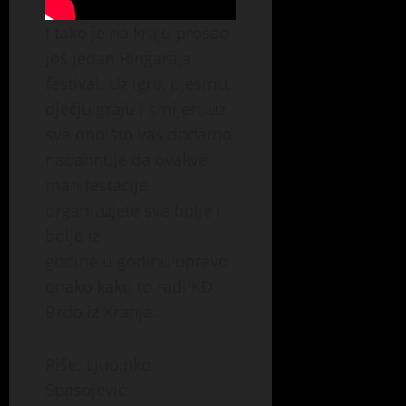
I tako je na kraju prošao
još jedan Ringaraja
festival. Uz igru, pjesmu,
dječju graju i smijeh, uz
sve ono što vas dodatno
nadahnuje da ovakve
manifestacije
organizujete sve bolje i
bolje iz
godine u godinu upravo
onako kako to radi KD
Brdo iz Kranja.
Piše: Ljubinko
Spasojević