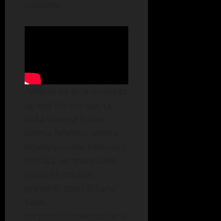
uspijeva.
-Mislim da ih je privukao
taj naš iskreni rad, ta
naša iskrena ljubav
prema folkloru, prema
očuvanju naše tradicije i
običaja, jer znate kako,
djecu ne možete
prevariti, zbori Biljana
Savić,
umjetnički rukvoodilac u