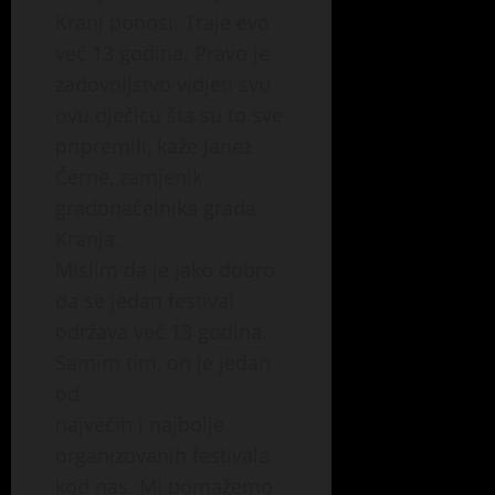
Kranj ponosi. Traje evo
već 13 godina. Pravo je
zadovoljstvo vidjeti svu
ovu dječicu šta su to sve
pripremili, kaže Janez
Černe, zamjenik
gradonačelnika grada
Kranja.
Mislim da je jako dobro
da se jedan festival
održava već 13 godina.
Samim tim, on je jedan
od
najvećih i najbolje
organizovanih festivala
kod nas. Mi pomažemo