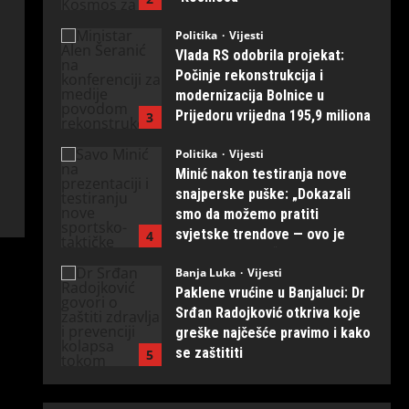
August 1, 2026
0
Politika
Vijesti
Vlada RS odobrila projekat:
Počinje rekonstrukcija i
modernizacija Bolnice u
Prijedoru vrijedna 195,9 miliona
3
KM
Politika
Vijesti
August 1, 2026
0
Minić nakon testiranja nove
snajperske puške: „Dokazali
smo da možemo pratiti
svjetske trendove — ovo je
4
naših ruku djelo“
Banja Luka
Vijesti
July 31, 2026
0
Paklene vrućine u Banjaluci: Dr
Srđan Radojković otkriva koje
greške najčešće pravimo i kako
se zaštititi
5
July 31, 2026
0
Banja Luka
Vijesti