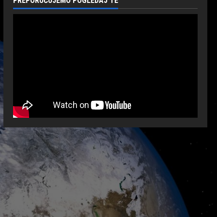
PREPORUČUJEMO POGLEDAJ TE
svjetske trendove — ovo je
4
naših ruku djelo“
Banja Luka
Vijesti
July 31, 2026
0
Paklene vrućine u Banjaluci: Dr
Srđan Radojković otkriva koje
greške najčešće pravimo i kako
se zaštititi
5
July 31, 2026
0