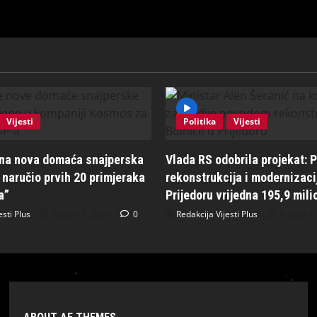
Vijesti
Politika
Vijesti
ena nova domaća snajperska
Vlada RS odobrila projekat: P
naručio prvih 20 primjeraka
rekonstrukcija i modernizaci
a”
Prijedoru vrijedna 195,9 mil
esti Plus
August 1, 2026
0
Redakcija Vijesti Plus
August 1