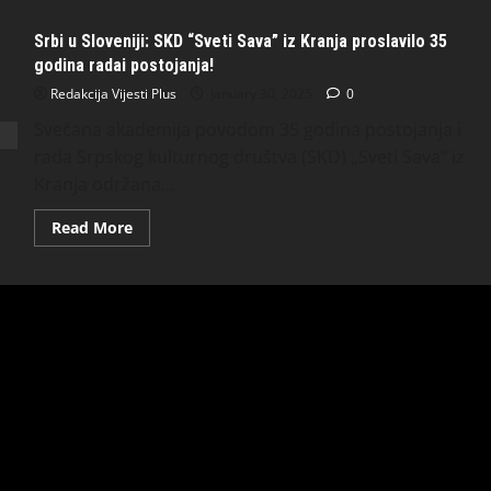
Srbi u Sloveniji: SKD “Sveti Sava” iz Kranja proslavilo 35
godina radai postojanja!
Redakcija Vijesti Plus
January 30, 2025
0
Svečana akademija povodom 35 godina postojanja i
rada Srpskog kulturnog društva (SKD) „Sveti Sava“ iz
Kranja održana...
Read More