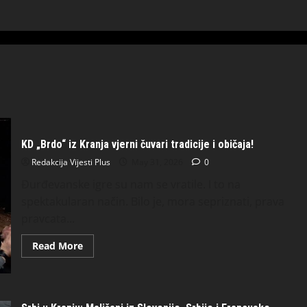
KD „Brdo“ iz Kranja vjerni čuvari tradicije i običaja!
Redakcija Vijesti Plus
May 31, 2026
0
Đurđevanske igre su nam se vratile. I to na
spektakularan način. Bilo je, mora sepriznati, prava
pravcata...
Read More