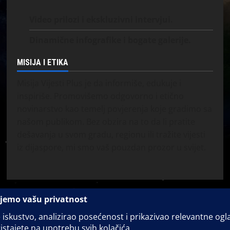
Video prilozi i ekskluzivni intervjui.
Dinamične infografike i bogate galerije.
MISIJA I ETIKA
Misija Vijesti Plus je da informiše, edukuje i
inspiriše. Promovišemo odgovorno i etično
novinarstvo kao temelj povjerenja koje gradimo sa
našom publikom. Bez obzira na to da li pratite
dešavanja u svom gradu, regionu ili tražite vijesti
iz dijaspore, mi smo vaš pouzdan prozor u svijet.
Copyright © Vijesti Plus
|
MoreNews
by AF themes.