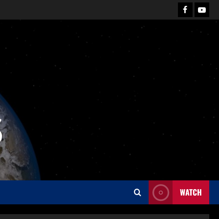
S
WATCH