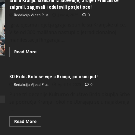
Srbi u Kranju: Mališani iz Slovenije, Srbije i Francuske
zaigrali, zapjevali i oduševili posjetioce!
Redakcija Vijesti Plus
June 4, 2025
0
Igra, pjesma i dječja graja ispunile su Kranjske ulice.
Više od 300 mališana nastupilo jetradicionalnoj
manifestaciji Ringaraja,...
Read More
KD Brdo: Kolo se vije u Kranju, po osmi put!
Redakcija Vijesti Plus
April 14, 2025
0
Pune tri decenije Kulturno društvo Brdo okuplja Srbe
sa područja Kranja i okoline.Ubrajaju se u najaktvnija
i...
Read More