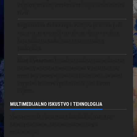
događajima koji direktno oblikuju svakodnevni
život.
Regionalna dešavanja:
Pažljivo pratimo puls
regiona, prenoseći najvažnije vijesti i analize
koje utiču na stabilnost i razvoj našeg
podneblja.
Glas dijaspore:
Posebnu pažnju posvećujemo
našim ljudima u inostranstvu. Vijesti Plus su
most koji povezuje maticu i dijasporu, prateći
uspjehe, izazove i priče naših ljudi širom
svijeta.
MULTIMEDIJALNO ISKUSTVO I TEHNOLOGIJA
Vjerujemo da vijest mora biti doživljena, a ne
samo pročitana. Zato koristimo snagu
multimedije: