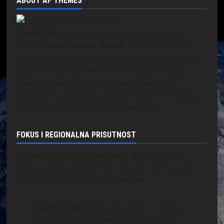
ABOUT AF THEMES
Vijesti Plus
je savremeni informativni portal
unutar
MirJak Media Group
, prepoznatljiv po
brzom, tačnom i objektivnom izvještavanju. Naša
platforma je digitalno čvorište koje povezuje
lokalne zajednice sa globalnim zbivanjima,
kreirano da zadovolji potrebe modernih čitatelja
koji traže suštinu u moru informacija.
FOKUS I REGIONALNA PRISUTNOST
Naš urednički fokus obuhvata ključne oblasti
poput politike, ekonomije, kulture i sporta, ali s
jasnim i autentičnim usmjerenjem:
Lokalne priče:
Donosimo vijesti iz vašeg
neposrednog okruženja, dajući značaj