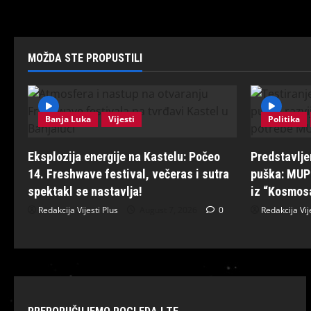
MOŽDA STE PROPUSTILI
Banja Luka
Vijesti
Politika
Eksplozija energije na Kastelu: Počeo
Predstavlj
14. Freshwave festival, večeras i sutra
puška: MUP 
spektakl se nastavlja!
iz “Kosmos
Redakcija Vijesti Plus
August 7, 2026
0
Redakcija Vij