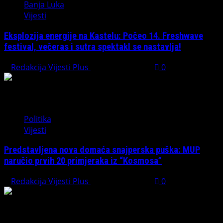
Banja Luka
Vijesti
Eksplozija energije na Kastelu: Počeo 14. Freshwave
festival, večeras i sutra spektakl se nastavlja!
Redakcija Vijesti Plus
August 7, 2026
0
Politika
Vijesti
Predstavljena nova domaća snajperska puška: MUP
naručio prvih 20 primjeraka iz “Kosmosa”
Redakcija Vijesti Plus
August 1, 2026
0