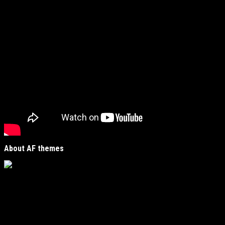
Preporučujemo pogledaj te
About AF themes
Vijesti Plus
je savremeni informativni portal unutar
MirJak Media Group
, prepoznatljiv po brzom, tačnom i
objektivnom izvještavanju. Naša platforma je digitalno
čvorište koje povezuje lokalne zajednice sa globalnim