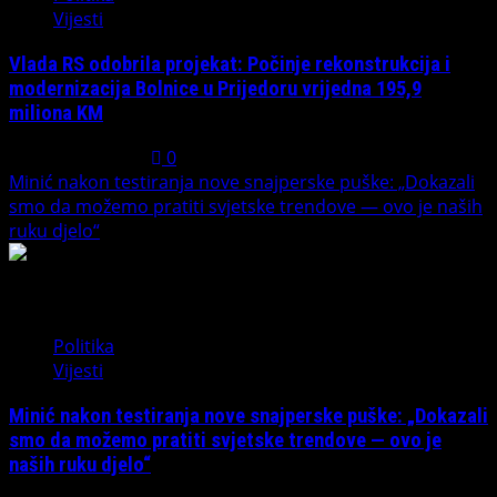
Vijesti
Vlada RS odobrila projekat: Počinje rekonstrukcija i
modernizacija Bolnice u Prijedoru vrijedna 195,9
miliona KM
August 1, 2026
0
Minić nakon testiranja nove snajperske puške: „Dokazali
smo da možemo pratiti svjetske trendove — ovo je naših
ruku djelo“
4
Politika
Vijesti
Minić nakon testiranja nove snajperske puške: „Dokazali
smo da možemo pratiti svjetske trendove — ovo je
naših ruku djelo“