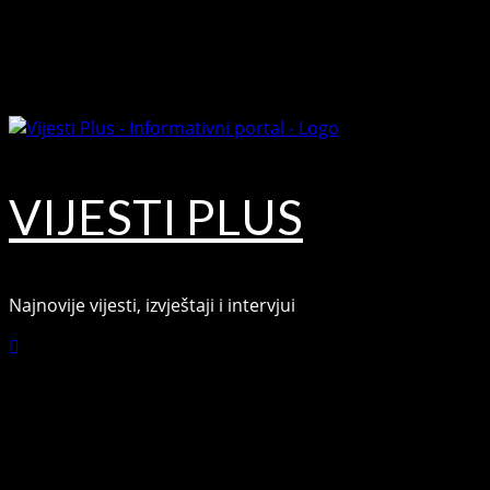
Skip
August 7, 2026
to
Facebook
content
Youtube
VIJESTI PLUS
Najnovije vijesti, izvještaji i intervjui
Connect with Us
Facebook
Youtube