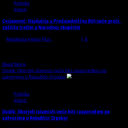
Politika
PDV
Vijesti
na
lijekove
Cvijanović: Hajdučija u Predsjedništvu BiH neće proći,
–
zaštitu tražim u Narodnoj skupštini
građani
ne
Redakcija Vijesti Plus
July 1, 2026
0
smiju
Srpski član Predsjedništva BiH Željka Cvijanović oštro je
plaćati
reagovala na dešavanja na posljednjoj sjednici
isti
Predsjedništva, okarakterisavši postupke...
porez
Read
Read More
na
more
Dodik: Okorjeli islamisti neće biti raspoređeni po
inzulin
about
zatvorima u Republici Srpskoj
i
Cvijanović:
luksuz
Hajdučija
Politika
u
Vijesti
Predsjedništvu
BiH
Dodik: Okorjeli islamisti neće biti raspoređeni po
neće
zatvorima u Republici Srpskoj
proći,
zaštitu