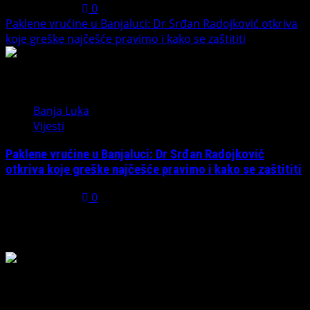
July 31, 2026
0
Paklene vrućine u Banjaluci: Dr Srđan Radojković otkriva
koje greške najčešće pravimo i kako se zaštititi
5
Banja Luka
Vijesti
Paklene vrućine u Banjaluci: Dr Srđan Radojković
otkriva koje greške najčešće pravimo i kako se zaštititi
July 31, 2026
0
Možda ste propustili