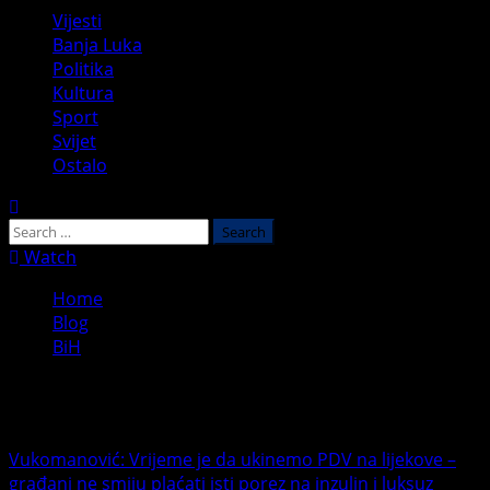
Primary
Vijesti
Menu
Banja Luka
Politika
Kultura
Sport
Svijet
Ostalo
Search
for:
Watch
Home
Blog
BiH
BiH
Vukomanović: Vrijeme je da ukinemo PDV na lijekove –
građani ne smiju plaćati isti porez na inzulin i luksuz