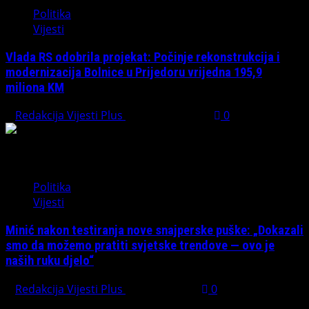
Politika
Vijesti
Vlada RS odobrila projekat: Počinje rekonstrukcija i
modernizacija Bolnice u Prijedoru vrijedna 195,9
miliona KM
Redakcija Vijesti Plus
August 1, 2026
0
Politika
Vijesti
Minić nakon testiranja nove snajperske puške: „Dokazali
smo da možemo pratiti svjetske trendove — ovo je
naših ruku djelo“
Redakcija Vijesti Plus
July 31, 2026
0