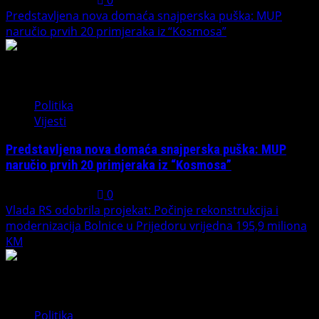
Predstavljena nova domaća snajperska puška: MUP
naručio prvih 20 primjeraka iz “Kosmosa”
2
Politika
Vijesti
Predstavljena nova domaća snajperska puška: MUP
naručio prvih 20 primjeraka iz “Kosmosa”
August 1, 2026
0
Vlada RS odobrila projekat: Počinje rekonstrukcija i
modernizacija Bolnice u Prijedoru vrijedna 195,9 miliona
KM
3
Politika