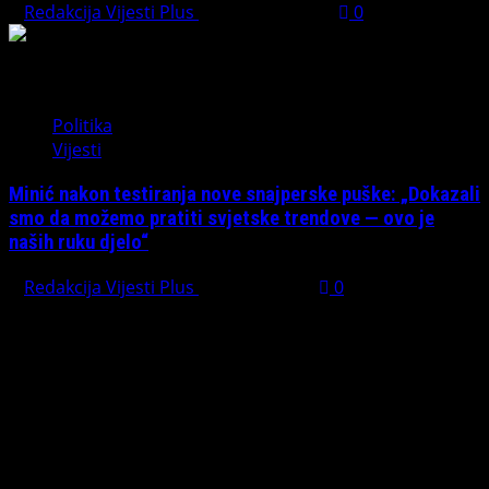
Redakcija Vijesti Plus
August 1, 2026
0
Politika
Vijesti
Minić nakon testiranja nove snajperske puške: „Dokazali
smo da možemo pratiti svjetske trendove — ovo je
naših ruku djelo“
Redakcija Vijesti Plus
July 31, 2026
0
Preporučujemo pogledaj te