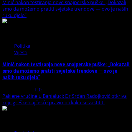
Minić nakon testiranja nove snajperske puške: „Dokazali
smo da možemo pratiti svjetske trendove — ovo je naših
ruku djelo“
4
Politika
Vijesti
Minić nakon testiranja nove snajperske puške: „Dokazali
smo da možemo pratiti svjetske trendove — ovo je
naših ruku djelo“
July 31, 2026
0
Paklene vrućine u Banjaluci: Dr Srđan Radojković otkriva
koje greške najčešće pravimo i kako se zaštititi
5