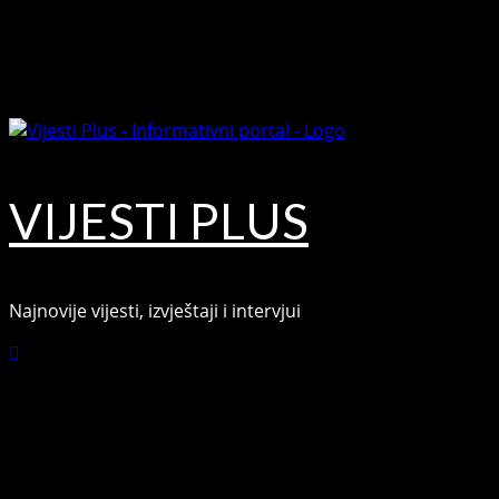
Skip
August 9, 2026
to
Facebook
content
Youtube
VIJESTI PLUS
Najnovije vijesti, izvještaji i intervjui
Connect with Us
Facebook
Youtube