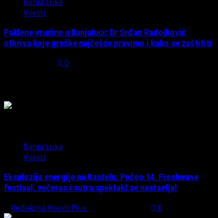
Banja Luka
Vijesti
Paklene vrućine u Banjaluci: Dr Srđan Radojković
otkriva koje greške najčešće pravimo i kako se zaštititi
July 31, 2026
0
Možda ste propustili
Banja Luka
Vijesti
Eksplozija energije na Kastelu: Počeo 14. Freshwave
festival, večeras i sutra spektakl se nastavlja!
Redakcija Vijesti Plus
August 7, 2026
0