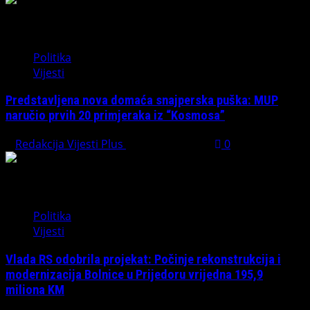
Politika
Vijesti
Predstavljena nova domaća snajperska puška: MUP
naručio prvih 20 primjeraka iz “Kosmosa”
Redakcija Vijesti Plus
August 1, 2026
0
Politika
Vijesti
Vlada RS odobrila projekat: Počinje rekonstrukcija i
modernizacija Bolnice u Prijedoru vrijedna 195,9
miliona KM