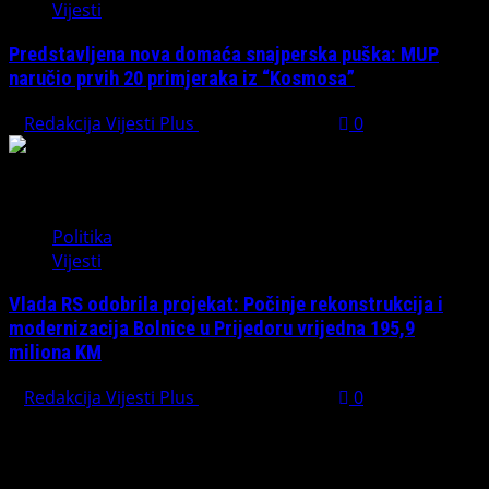
Vijesti
Predstavljena nova domaća snajperska puška: MUP
naručio prvih 20 primjeraka iz “Kosmosa”
Redakcija Vijesti Plus
August 1, 2026
0
Politika
Vijesti
Vlada RS odobrila projekat: Počinje rekonstrukcija i
modernizacija Bolnice u Prijedoru vrijedna 195,9
miliona KM
Redakcija Vijesti Plus
August 1, 2026
0
PREPORUČUJEMO