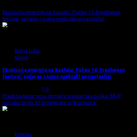
Eksplozija energije na Kastelu: Počeo 14. Freshwave
festival, večeras i sutra spektakl se nastavlja!
1
Banja Luka
Vijesti
Eksplozija energije na Kastelu: Počeo 14. Freshwave
festival, večeras i sutra spektakl se nastavlja!
August 7, 2026
0
Predstavljena nova domaća snajperska puška: MUP
naručio prvih 20 primjeraka iz “Kosmosa”
2
Politika