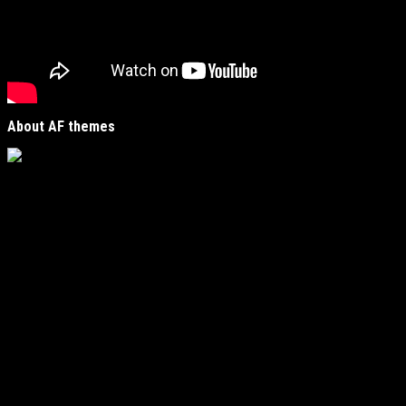
About AF themes
Vijesti Plus
je savremeni informativni portal unutar
MirJak Media Group
, prepoznatljiv po brzom, tačnom i
objektivnom izvještavanju. Naša platforma je digitalno
čvorište koje povezuje lokalne zajednice sa globalnim
zbivanjima, kreirano da zadovolji potrebe modernih
čitatelja koji traže suštinu u moru informacija.
Fokus i regionalna prisutnost
Naš urednički fokus obuhvata ključne oblasti poput
politike, ekonomije, kulture i sporta, ali s jasnim i
autentičnim usmjerenjem: