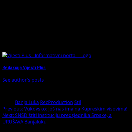
slušao u djetinjstvu, potom odrastao i školovao se a sada
je jedan od njenih autora.
Milan Pilipović
Nezavisne novine
About The Author
Redakcija Vijesti Plus
See author's posts
Tags:
Banja Luka
RecProduction
Stil
Post
Previous:
Vukovsko: Još nas ima na Kupreškim visovima!
Next:
SNSD štiti instituciju predsjednika Srpske, a
navigation
URUŠAVA Banjaluku