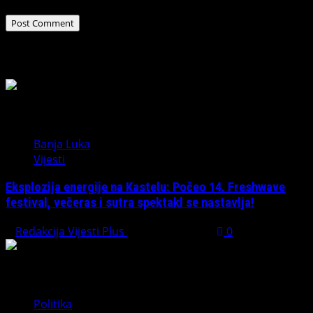
Related Stories
Banja Luka
Vijesti
Eksplozija energije na Kastelu: Počeo 14. Freshwave
festival, večeras i sutra spektakl se nastavlja!
Redakcija Vijesti Plus
August 7, 2026
0
Politika