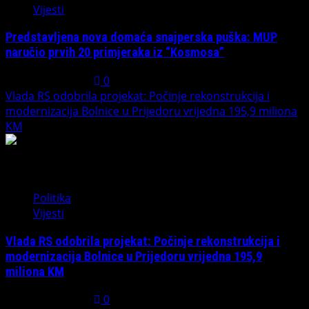
Vijesti
Predstavljena nova domaća snajperska puška: MUP
naručio prvih 20 primjeraka iz “Kosmosa”
August 1, 2026
0
Vlada RS odobrila projekat: Počinje rekonstrukcija i
modernizacija Bolnice u Prijedoru vrijedna 195,9 miliona
KM
3
Politika
Vijesti
Vlada RS odobrila projekat: Počinje rekonstrukcija i
modernizacija Bolnice u Prijedoru vrijedna 195,9
miliona KM
August 1, 2026
0