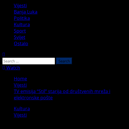
Primary
Vijesti
Menu
Banja Luka
Politika
Kultura
Sport
Svijet
Ostalo
Search
for:
Watch
Home
Vijesti
TV emisija “Stil” starija od društvenih mreža i
elektronske pošte
Kultura
Vijesti
TV emisija “Stil” starija od društvenih mreža