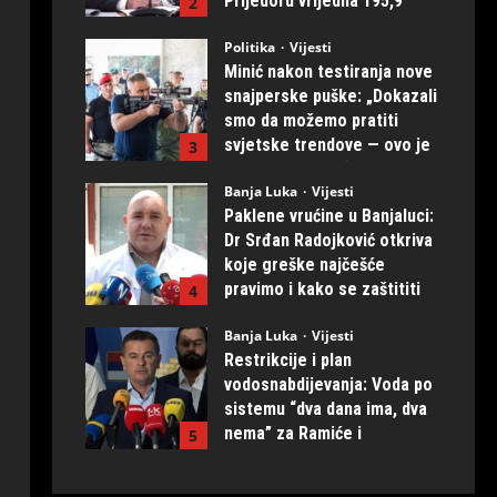
Prijedoru vrijedna 195,9
2
miliona KM
Politika
Vijesti
August 1, 2026
0
Minić nakon testiranja nove
snajperske puške: „Dokazali
smo da možemo pratiti
svjetske trendove — ovo je
3
naših ruku djelo“
Banja Luka
Vijesti
July 31, 2026
0
Paklene vrućine u Banjaluci:
Dr Srđan Radojković otkriva
koje greške najčešće
pravimo i kako se zaštititi
4
July 31, 2026
0
Banja Luka
Vijesti
Restrikcije i plan
vodosnabdijevanja: Voda po
sistemu “dva dana ima, dva
nema” za Ramiće i
5
Prijakovce
July 31, 2026
0