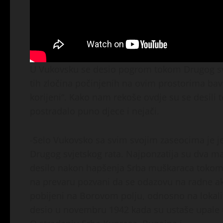
U Vukovsku se desio pogrom tokom Drugog svj
tih zločina počinjenih na ovim prostorima bavi
korijeni“. Kako nam rekoše ovdje su se desili t
postradalo puno djece i nejači.
-Selo Vukovsko sa svim svojim zaseocima je je
Drugog svjetskog rata. Najponzatija su dva m
desilo nakon hapšenja Srba muškaraca tokom 
na prevaru pozvani da se odazovu na radne akc
pobijeni na Borovom polju, odnosno na lokalit
desio u novembru 1942 kada su ustaše upale u s