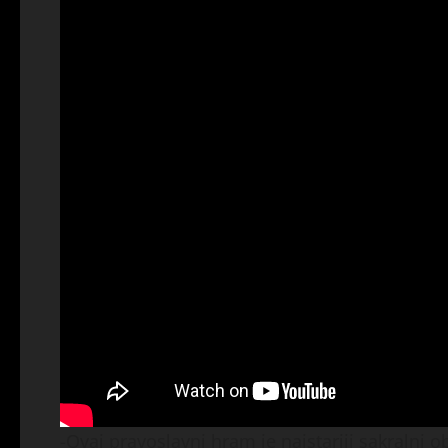
-Ovaj pravoslavni hram je najstariji sakralni o