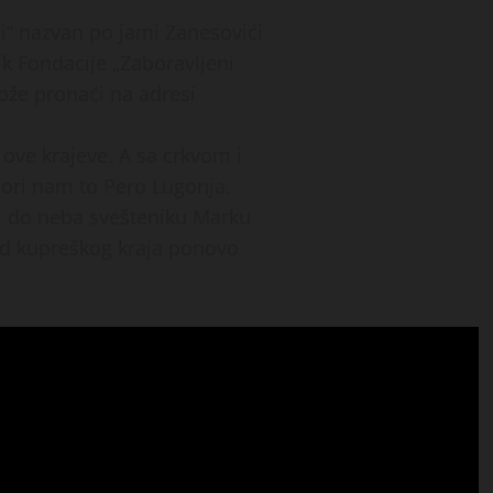
i“ nazvan po jami Zanesovići
k Fondacije „Zaboravljeni
ože pronaći na adresi
 ove krajeve. A sa crkvom i
bori nam to Pero Lugonja.
li do neba svešteniku Marku
od kupreškog kraja ponovo