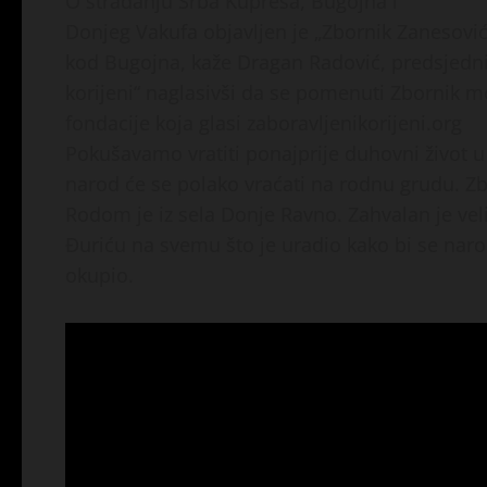
O stradanju Srba Kupresa, Bugojna i
Donjeg Vakufa objavljen je „Zbornik Zanesović
kod Bugojna, kaže Dragan Radović, predsjedni
korijeni“ naglasivši da se pomenuti Zbornik m
fondacije koja glasi zaboravljenikorijeni.org
Pokušavamo vratiti ponajprije duhovni život u
narod će se polako vraćati na rodnu grudu. Z
Rodom je iz sela Donje Ravno. Zahvalan je ve
Đuriću na svemu što je uradio kako bi se nar
okupio.