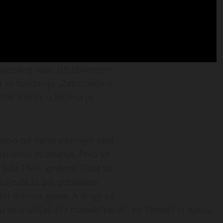
etskog rata. Istraživanjem
 se fondacija „Zaboravljeni
eški zločini u kojima je
dno od najstradalnijih sela
asnovna stradanja. Prvo se
jula 1941. godine. Tada su
ije da bi bili pohvatani
et Borova glava. A drugi se
elo ubijajući i masakrirajući, ne štedeći ni djecu.