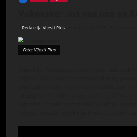
Vukovsko: Još nas ima na K
Redakcija Vijesti Plus
August 19, 2025
5 minutes r
Foto: Vijesti Plus
Vukovsko. Nekada je u ovom selu nadomak Kup
hiljade duša. Danas se stanovnici ovog pitomo
prebrojati mogu. I pored svih nedaća selo je o
okuplja se oko ckrve svoje, veli na početku pr
Kupreški, zboreći nam o teškoj sudbini hrama
rušenja, nekako uvijek kao feniks iz pepela uz