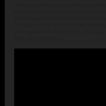
Podignut je 1863 godine. Gradila ga je porodi
porodica koja je preko dva vijeka službovala o
srušena i zapaljena. Vladika Lavrentije obnavl
1964 godine. Hram je ponovo tokom posljednje
Obnova je počelka prošle godine i Slava Bogu 
Đurić, paroh Kupreški.