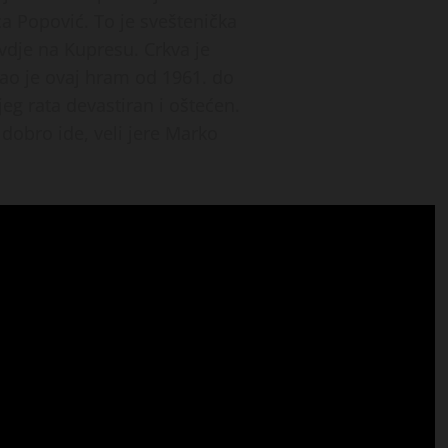
ca Popović. To je sveštenička
vdje na Kupresu. Crkva je
jao je ovaj hram od 1961. do
g rata devastiran i oštećen.
dobro ide, veli jere Marko