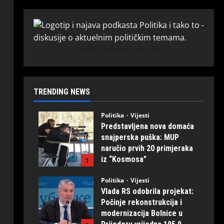
Banet Politika i tako to
TRENDING NEWS
Politika
Vijesti
Predstavljena nova domaća
snajperska puška: MUP
naručio prvih 20 primjeraka
iz “Kosmosa”
1
August 1, 2026
0
Politika
Vijesti
Vlada RS odobrila projekat:
Počinje rekonstrukcija i
modernizacija Bolnice u