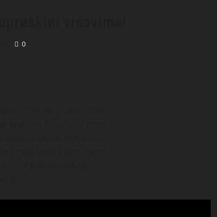
upreškim visovima!
ead
0
resa živjelo gotovo četiri
g kraja,na žalost, na prste
pstalo, a narod vjerujući
iče jerej Marko Đurić, paroh
 koji se nakon svakog
dizao.