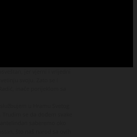
veštan, jer vjerni i vrijedni
vetinju svoju. Zato se i
adić, inače porijeklom sa
e službujem u Hramu Svetog
a. Trudim se da dođem svake
 Pantelindan saberemo oko
stan, što naš narod sa ovih