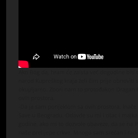
Ako Bog da, hram će zaista već dogodine biti os
narod Kupreškog kraja želi čim prije obnoviti s
okupljamo. Zbori nam to protođakon Dragan R
ovih prostora.
-Da ja sam porijeklom sa ovih prostora. Inač
Save u Beogradu. Odavde su mi i otac i majk
godine, ako mi to dozvole obaveze, da se na
naše prelijepe crkve. Mnogo sam srećan i rado