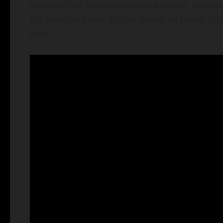
prostora nije zaboravio svoje korijene, što nij
što redocno svake godine dolazi na rodnu gr
Radić